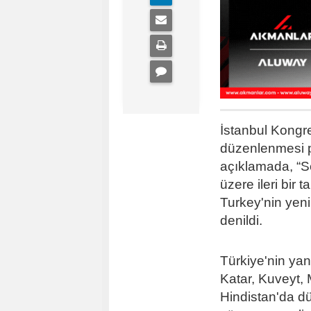
İstanbul Kongr
düzenlenmesi p
açıklamada, “S
üzere ileri bir 
Turkey'nin yeni
denildi.
Türkiye'nin yan
Katar, Kuveyt, 
Hindistan'da d