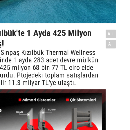
ılbük'te 1 Ayda 425 Milyon
A+
ş!
A-
 Sinpaş Kızılbük Thermal Wellness
sinde 1 ayda 283 adet devre mülkün
e 425 milyon 68 bin 77 TL ciro elde
yurdu. Ptojedeki toplam satışlardan
lir 11.3 milyar TL'ye ulaştı.