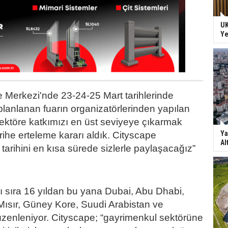
UK
Ye
e Merkezi'nde 23-24-25 Mart tarihlerinde
lanlanan fuarın organizatörlerinden yapılan
ektöre katkımızı en üst seviyeye çıkarmak
Ya
tarihe erteleme kararı aldık. Cityscape
Al
 tarihini en kısa sürede sizlerle paylaşacağız”
ı sıra 16 yıldan bu yana Dubai, Abu Dhabi,
Mısır, Güney Kore, Suudi Arabistan ve
üzenleniyor. Cityscape; “gayrimenkul sektörüne