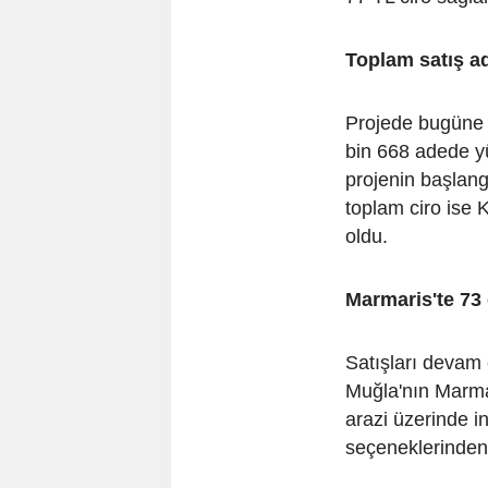
Toplam satış ad
Projede bugüne k
bin 668 adede yü
projenin başlang
toplam ciro ise 
oldu.
Marmaris'te 73
Satışları devam
Muğla'nın Marma
arazi üzerinde i
seçeneklerinden 