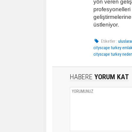
yön veren gelişti
profesyonelleri 
geliştirmelerin
üstleniyor.
Etiketler :
uluslara
cityscape turkey emla
cityscape turkey neden
HABERE
YORUM KAT