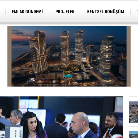
EMLAK GÜNDEMİ
PROJELER
KENTSEL DÖNÜŞÜM
TİCARİ PROJELER
ARSA-ARAZİ
İMAR