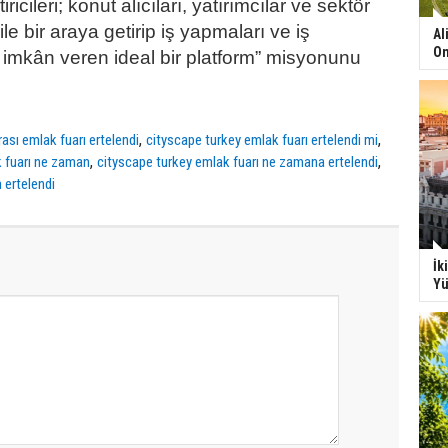
ricileri; konut alıcıları, yatırımcılar ve sektör
ile bir araya getirip iş yapmaları ve iş
Al
On
e imkân veren ideal bir platform” misyonunu
,
,
rası emlak fuarı ertelendi
cityscape turkey emlak fuarı ertelendi mi
,
,
k fuarı ne zaman
cityscape turkey emlak fuarı ne zamana ertelendi
 ertelendi
İk
Yü