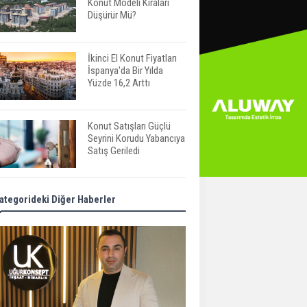
Konut Modeli Kiraları
Düşürür Mü?
İkinci El Konut Fiyatları
İspanya'da Bir Yılda
Yüzde 16,2 Arttı
Konut Satışları Güçlü
Seyrini Korudu Yabancıya
Satış Geriledi
ABD'de İnşaat
ategorideki Diğer Haberler
Harcamaları Geriledi
Tercih Döneminde
Barınma Telaşı Başladı