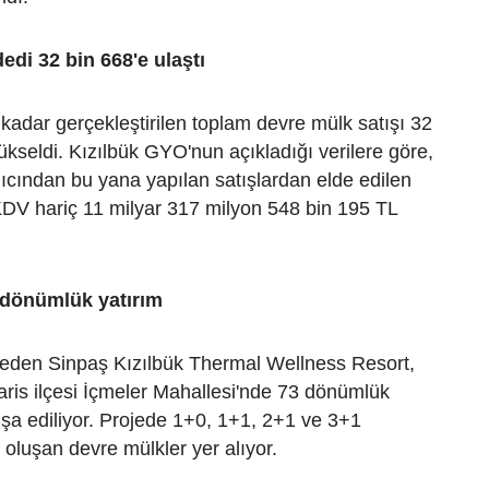
edi 32 bin 668'e ulaştı
adar gerçekleştirilen toplam devre mülk satışı 32
kseldi. Kızılbük GYO'nun açıkladığı verilere göre,
ıcından bu yana yapılan satışlardan elde edilen
KDV hariç 11 milyar 317 milyon 548 bin 195 TL
 dönümlük yatırım
 eden Sinpaş Kızılbük Thermal Wellness Resort,
ris ilçesi İçmeler Mahallesi'nde 73 dönümlük
nşa ediliyor. Projede 1+0, 1+1, 2+1 ve 3+1
oluşan devre mülkler yer alıyor.