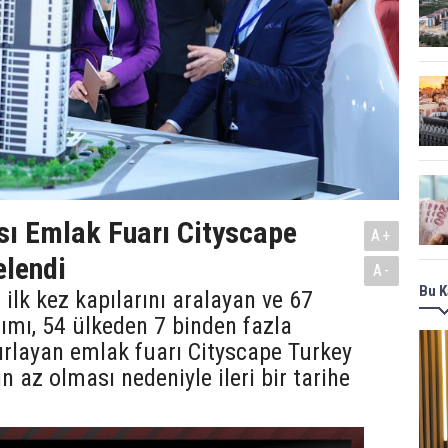
sı Emlak Fuarı Cityscape
A+
elendi
A-
Bu K
 ilk kez kapılarını aralayan ve 67
lımı, 54 ülkeden 7 binden fazla
ğırlayan emlak fuarı Cityscape Turkey
ın az olması nedeniyle ileri bir tarihe