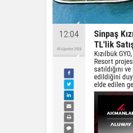
Sinpaş Kız
12:04
TL'lik Satı
05 Ağustos 2026
Kızılbük GYO,
Resort proje
satıldığını v
edildiğini du
elde edilen ge