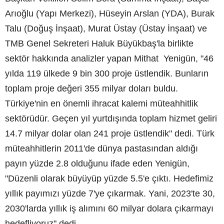
Arıoğlu (Yapı Merkezi), Hüseyin Arslan (YDA), Burak
Talu (Doğuş İnşaat), Murat Üstay (Üstay İnşaat) ve
TMB Genel Sekreteri Haluk Büyükbaş'la birlikte
sektör hakkında analizler yapan Mithat Yenigün, "46
yılda 119 ülkede 9 bin 300 proje üstlendik. Bunların
toplam proje değeri 355 milyar doları buldu.
Türkiye'nin en önemli ihracat kalemi müteahhitlik
sektörüdür. Geçen yıl yurtdışında toplam hizmet geliri
14.7 milyar dolar olan 241 proje üstlendik" dedi. Türk
müteahhitlerin 2011'de dünya pastasından aldığı
payın yüzde 2.8 olduğunu ifade eden Yenigün,
"Düzenli olarak büyüyüp yüzde 5.5'e çıktı. Hedefimiz
yıllık payımızı yüzde 7'ye çıkarmak. Yani, 2023'te 30,
2030'larda yıllık iş alımını 60 milyar dolara çıkarmayı
hedefliyoruz" dedi.