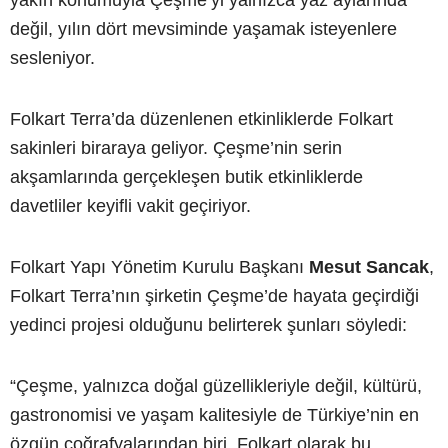
yakın konumuyla Çeşme’yi yalnızca yaz aylarında
değil, yılın dört mevsiminde yaşamak isteyenlere
sesleniyor.
Folkart Terra’da düzenlenen etkinliklerde Folkart
sakinleri biraraya geliyor. Çeşme’nin serin
akşamlarında gerçekleşen butik etkinliklerde
davetliler keyifli vakit geçiriyor.
Folkart Yapı Yönetim Kurulu Başkanı
Mesut Sancak
,
Folkart Terra’nın şirketin Çeşme’de hayata geçirdiği
yedinci projesi olduğunu belirterek şunları söyledi:
“Çeşme, yalnızca doğal güzellikleriyle değil, kültürü,
gastronomisi ve yaşam kalitesiyle de Türkiye’nin en
özgün coğrafyalarından biri. Folkart olarak bu