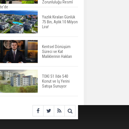
Harcamaları Geriledi
Zorunluluğu Resmî
te'de
Yazlık Kiraları Günlük
75 Bin, Aylık 10 Milyon
Tercih Döneminde
Lira!
Barınma Telaşı Başladı
Kentsel Dönüşüm
Süreci ve Kat
Aileden Miras Kalan Ev
Maliklerinin Hakları
Nasıl Satılır?
TOKİ 51 İlde 540
Konut ve İş Yerini
İstanbul'da 15 Bin Kiralık
Satışa Sunuyor
Sosyal Konut Eylülde
Kiraya Verilecek