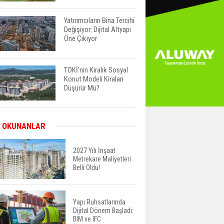
Yatırımcıların Bina Tercihi
Değişiyor: Dijital Altyapı
Öne Çıkıyor
TOKİ'nin Kiralık Sosyal
Konut Modeli Kiraları
Düşürür Mü?
İkinci El Konut Fiyatları
 OKUNANLAR
İspanya'da Bir Yılda
Yüzde 16,2 Arttı
2027 Yılı İnşaat
Metrekare Maliyetleri
Belli Oldu!
Konut Satışları Güçlü
Seyrini Korudu Yabancıya
Satış Geriledi
Yapı Ruhsatlarında
Dijital Dönem Başladı:
ABD'de İnşaat
BIM ve IFC