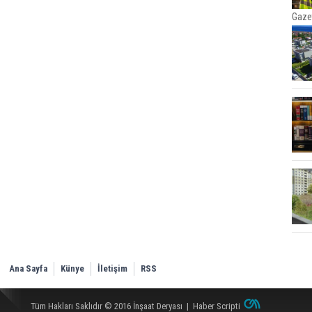
Gaze
Ana Sayfa
Künye
İletişim
RSS
Tüm Hakları Saklıdır © 2016
İnşaat Deryası
|
Haber Scripti