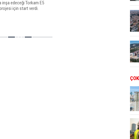
a inşa edeceği Torkam E5
rojesi için start verdi.
ÇOK