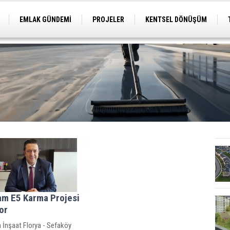
EMLAK GÜNDEMİ
PROJELER
KENTSEL DÖNÜŞÜM
TİCARİ PROJELER
ARSA-ARAZİ
İMAR
am E5 Karma Projesi
or
 İnşaat Florya - Sefaköy