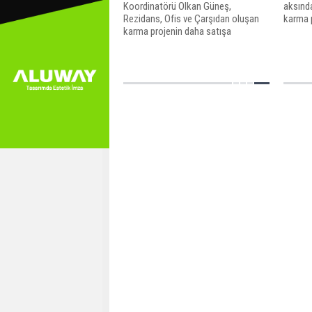
Koordinatörü Olkan Güneş,
aksınd
Rezidans, Ofis ve Çarşıdan oluşan
karma p
karma projenin daha satışa
çıkmadan büyük ilgi gördüğünü ve
satış sürecinin en kısa sürede
başlayacağını söyledi.