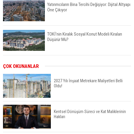
Yatırımcıların Bina Tercihi Değişiyor: Dijital Altyapı
Öne Çıkıyor
TOKİ'nin Kiralık Sosyal Konut Modeli Kiraları
Düşürür Mü?
İkinci El Konut Fiyatları İspanya'da Bir Yılda
ÇOK OKUNANLAR
Yüzde 16,2 Arttı
2027 Yılı İnşaat Metrekare Maliyetleri Belli
Oldu!
Konut Satışları Güçlü Seyrini Korudu Yabancıya
Satış Geriledi
Kentsel Dönüşüm Süreci ve Kat Maliklerinin
Hakları
ABD'de İnşaat Harcamaları Geriledi