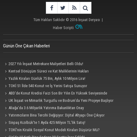
Tüm Hakları Saklıdır © 2016
İnşaat Deryası
|
Haber Scripti
Günün Öne Çıkan Haberleri
2027 Yılı İnşaat Metrekare Maliyetleri Belli Oldu!
Kentsel Dönüşüm Süreci ve Kat Maliklerinin Hakları
Yazlık Kiraları Günlük 75 Bin, Aylık 10 Milyon Lira!
TOKİ 51 İlde 540 Konut ve İş Yerini Satışa Sunuyor
ABD'de Konut Kredisi Faizi Son Bir Yılın En Yüksek Seviyesinde
UK İnşaat ve Mimarlık Turgutlu ve Bodrum’da Yeni Projeye Başlıyor
Aliağa’da 3.6 Milyarlık Yatırıma Bakanlıktan Onay
Yatırımcıların Bina Tercihi Değişiyor: Dijital Altyapı Öne Çıkıyor
Sinpaş Kızılbük'te 1 Ayda 425 Milyon TL'lik Satış!
TOKİ'nin Kiralık Sosyal Konut Modeli Kiraları Düşürür Mü?