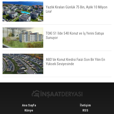
Yazlık Kiraları Günlük 75 Bin, Aylık 10 Milyon
Lira!
Tercih Döneminde Barınma Telaşı Başladı
TOKİ 51 İlde 540 Konut ve İş Yerini Satışa
Sunuyor
Aileden Miras Kalan Ev Nasıl Satılır?
ABD'de Konut Kredisi Faizi Son Bir Yılın En
Yüksek Seviyesinde
İstanbul'da 15 Bin Kiralık Sosyal Konut Eylülde
Kiraya Verilecek
Ana Sayfa
İletişim
Künye
RSS