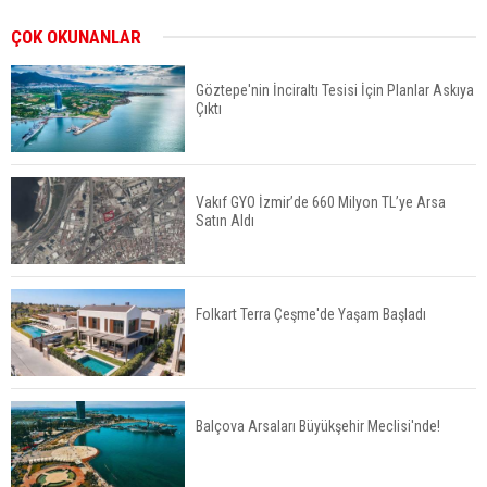
ABD'de Konut Kredisi Faizi Son Bir Yılın En
ÇOK OKUNANLAR
Yüksek Seviyesinde
Göztepe'nin İnciraltı Tesisi İçin Planlar Askıya
Çıktı
TOKİ 51 İlde 540 Konut ve İş Yerini Satışa
Sunuyor
Vakıf GYO İzmir’de 660 Milyon TL’ye Arsa
Satın Aldı
Yatırımcıların Bina Tercihi Değişiyor: Dijital Altyapı
Öne Çıkıyor
Folkart Terra Çeşme'de Yaşam Başladı
TOKİ'nin Kiralık Sosyal Konut Modeli Kiraları
Düşürür Mü?
Balçova Arsaları Büyükşehir Meclisi'nde!
İkinci El Konut Fiyatları İspanya'da Bir Yılda
Yüzde 16,2 Arttı