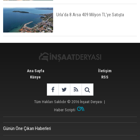
Urla’da 8 Arsa 409 Milyon TL’ye Satışta
Konut Satışları Güçlü Seyrini Korudu Yabancıya
Satış Geriledi
Ana Sayfa
İletişim
Künye
RSS
Tüm Hakları Saklıdır © 2016
İnşaat Deryası
|
Haber Scripti
Günün Öne Çıkan Haberleri