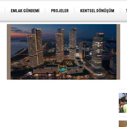
EMLAK GÜNDEMİ
PROJELER
KENTSEL DÖNÜŞÜM
TİCARİ PROJELER
ARSA-ARAZİ
İMAR