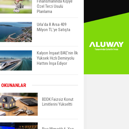
Finansmanında Kişiye
Özel Terzi Usulü
Planlama
Urla’da 8 Arsa 409
Milyon TL’ye Satışta
Kalyon İnşaat BAE'nin İlk
Yüksek Hızlı Demiryolu
Hattını İnşa Ediyor
ABD'de Konut Kredisi
 OKUNANLAR
Faizi Son Bir Yılın En
Yüksek Seviyesinde
BDDK Faizsiz Konut
Limitlerini Yükseltti
TOKİ 51 İlde 540 Konut
ve İş Yerini Satışa
Sunuyor