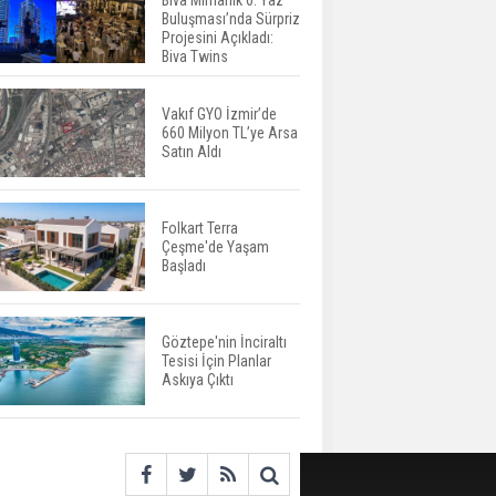
Biva Mimarlık 6. Yaz
Buluşması’nda Sürpriz
Yatırımcıların Bina Tercihi
Projesini Açıkladı:
Değişiyor: Dijital Altyapı
Biva Twins
Öne Çıkıyor
Vakıf GYO İzmir’de
660 Milyon TL’ye Arsa
TOKİ'nin Kiralık Sosyal
Satın Aldı
Konut Modeli Kiraları
Düşürür Mü?
Folkart Terra
Çeşme'de Yaşam
İkinci El Konut Fiyatları
Başladı
İspanya'da Bir Yılda
Yüzde 16,2 Arttı
Göztepe'nin İnciraltı
Tesisi İçin Planlar
Konut Satışları Güçlü
Askıya Çıktı
Seyrini Korudu Yabancıya
Satış Geriledi