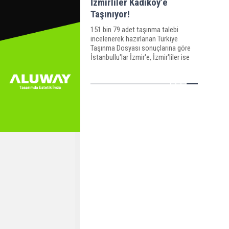
İzmirliler Kadıköy’e
Taşınıyor!
151 bin 79 adet taşınma talebi
incelenerek hazırlanan Türkiye
Taşınma Dosyası sonuçlarına göre
İstanbullu'lar İzmir'e, İzmir'liler ise
Kadıköy'e taşınmayı tercih ediyor.