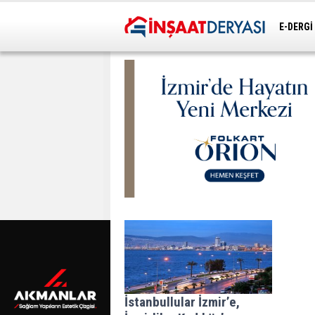
E-DERGİ
ULAŞIM
İstanbullular İzmir’e,