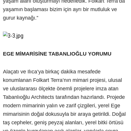
yaşam alanı oluşturmayı hedefledik. Folkart Terra’da
yaşamın başlaması bizim için ayrı bir mutluluk ve
gurur kaynağı.”
EGE MİMARİSİNE TABANLIOĞLU YORUMU
Alaçatı ve Ilıca’ya birkaç dakika mesafede
konumlanan Folkart Terra’nın mimari projesi, ulusal
ve uluslararası ölçekte önemli projelere imza atan
Tabanlıoğlu Architects tarafından hazırlandı. Projede
modern mimarinin yalın ve zarif çizgileri, yerel Ege
mimarisinin doğal dokusuyla bir araya getirildi. Doğal
taş cepheler, geniş peyzaj alanları, yerel bitki örtüsü
ve özenle kurgulanan açık alanlar, yapılarla çevre