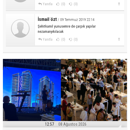
Yanıtla
(0)
(0)
İsmail özt
/ 09 Temmuz 2019 22:14
Şehitkamil yunusemre de çarpık yapılar
nezamanyıkılacak
Yanıtla
(0)
(0)
12:57
08 Ağustos 2026