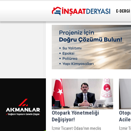
E-DERGİ
ULAŞIM
Otopark Yönetmeliği
Otop
Değişiyor!
Acil
İzmir Ticaret Odası’nın meclis
İzmir T