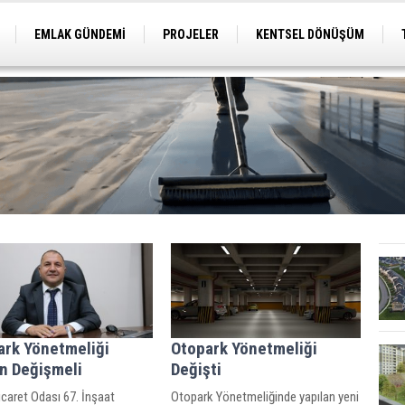
EMLAK GÜNDEMİ
PROJELER
KENTSEL DÖNÜŞÜM
TİCARİ PROJELER
ARSA-ARAZİ
İMAR
ark Yönetmeliği
Otopark Yönetmeliği
en Değişmeli
Değişti
icaret Odası 67. İnşaat
Otopark Yönetmeliğinde yapılan yeni