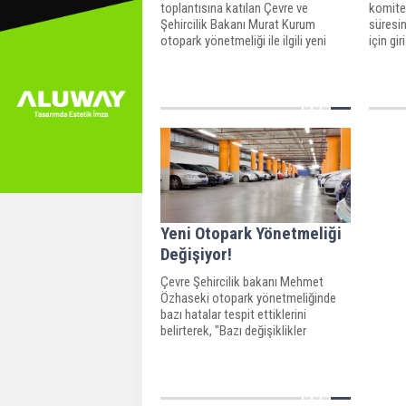
toplantısına katılan Çevre ve
komite
Şehircilik Bakanı Murat Kurum
süresin
otopark yönetmeliği ile ilgili yeni
için gi
düzenleme yaptıklarını, parselinde
yönetme
otopark sorununu çözemeyen
sektör
müteahhitlerin bölge otoparkları ile
geleceğ
çözebileceğini söyledi.
Yeni Otopark Yönetmeliği
Değişiyor!
Çevre Şehircilik bakanı Mehmet
Özhaseki otopark yönetmeliğinde
bazı hatalar tespit ettiklerini
belirterek, "Bazı değişiklikler
yapacağız ama ana mantığımız aynı"
dedi.