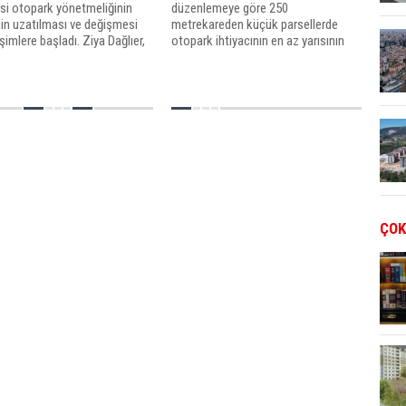
si otopark yönetmeliğinin
düzenlemeye göre 250
in uzatılması ve değişmesi
metrekareden küçük parsellerde
rişimlere başladı. Ziya Dağlıer,
otopark ihtiyacının en az yarısının
liğin yürürlüğe girmesiyle
parselinde karşılanabilmesi halinde
ün tamamen durma noktasına
konut kullanımına ait asgari otopark
ini söyledi.
ihtiyacı yüzde 50 oranına kadar
azaltılabilecek...
ÇOK