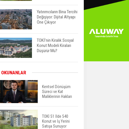
Yatırımcıların Bina Tercihi
Değişiyor: Dijital Altyapı
Öne Çıkıyor
TOKİ'nin Kiralık Sosyal
Konut Modeli Kiraları
Düşürür Mü?
İkinci El Konut Fiyatları
 OKUNANLAR
İspanya'da Bir Yılda
Yüzde 16,2 Arttı
Kentsel Dönüşüm
Süreci ve Kat
Maliklerinin Hakları
Konut Satışları Güçlü
Seyrini Korudu Yabancıya
Satış Geriledi
TOKİ 51 İlde 540
Konut ve İş Yerini
ABD'de İnşaat
Satışa Sunuyor