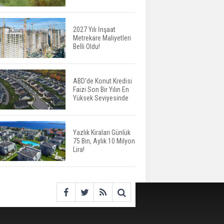
Harcamaları Geriledi
2027 Yılı İnşaat
Metrekare Maliyetleri
Tercih Döneminde
Belli Oldu!
Barınma Telaşı Başladı
ABD'de Konut Kredisi
Faizi Son Bir Yılın En
Aileden Miras Kalan Ev
Yüksek Seviyesinde
Nasıl Satılır?
Yazlık Kiraları Günlük
75 Bin, Aylık 10 Milyon
İstanbul'da 15 Bin Kiralık
Lira!
Sosyal Konut Eylülde
Kiraya Verilecek