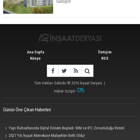
Sunuyor
İstanbul'da 15 Bin Kiralık Sosyal Konut Eylülde
Kiraya Verilecek
Ana Sayfa
İletişim
Künye
RSS
Tüm Hakları Saklıdır © 2016
İnşaat Deryası
|
Haber Scripti
Günün Öne Çıkan Haberleri
Yapı Ruhsatlarında Dijital Dönem Başladı: BIM ve IFC Zorunluluğu Resmî
Gazete'de
2027 Yılı İnşaat Metrekare Maliyetleri Belli Oldu!