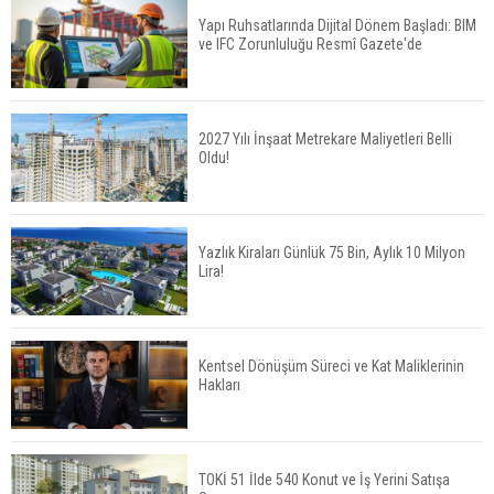
Yapı Ruhsatlarında Dijital Dönem Başladı: BIM
ve IFC Zorunluluğu Resmî Gazete'de
Konut Satışları Güçlü Seyrini Korudu Yabancıya
Satış Geriledi
2027 Yılı İnşaat Metrekare Maliyetleri Belli
Oldu!
ABD'de İnşaat Harcamaları Geriledi
Yazlık Kiraları Günlük 75 Bin, Aylık 10 Milyon
Lira!
Tercih Döneminde Barınma Telaşı Başladı
Kentsel Dönüşüm Süreci ve Kat Maliklerinin
Hakları
Aileden Miras Kalan Ev Nasıl Satılır?
TOKİ 51 İlde 540 Konut ve İş Yerini Satışa