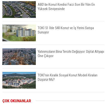
ABD'de Konut Kredisi Faizi Son Bir Yılın En
Yüksek Seviyesinde
TOKİ 51 İlde 540 Konut ve İş Yerini Satışa
Sunuyor
Yatırımcıların Bina Tercihi Değişiyor: Dijital Altyapı
Öne Çıkıyor
TOKİ'nin Kiralık Sosyal Konut Modeli Kiraları
Düşürür Mü?
İkinci El Konut Fiyatları İspanya'da Bir Yılda
ÇOK OKUNANLAR
Yüzde 16,2 Arttı