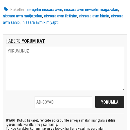
,
,
Etiketler :
nevşehir nissara avm
nissara avm nevşehir magazalari
,
,
,
nissara avm mağazaları
nissara avm iletişim
nissara avm kimin
nissara
,
avm sahibi
nissara avm kim yaptı
HABERE
YORUM KAT
UYARI:
Küfür, hakaret, rencide edici cümleler veya imalar, inançlara saldırı
içeren, imla kuralları ile yazılmamış,
Türkçe karakter kullanılmayan ve büyük harflerle yazılmış yorumlar