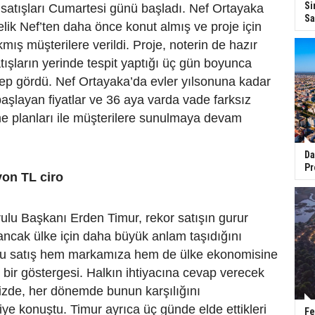
Si
satışları Cumartesi günü başladı. Nef Ortayaka
Sa
elik Nef’ten daha önce konut almış ve proje için
mış müşterilere verildi. Proje, noterin de hazır
ışların yerinde tespit yaptığı üç gün boyunca
lep gördü. Nef Ortayaka’da evler yılsonuna kadar
aşlayan fiyatlar ve 36 aya varda vade farksız
me planları ile müşterilere sunulmaya devam
Da
Pr
yon TL ciro
ulu Başkanı Erden Timur, rekor satışın gurur
ancak ülke için daha büyük anlam taşıdığını
, "Bu satış hem markamıza hem de ülke ekonomisine
bir göstergesi. Halkın ihtiyacına cevap verecek
inizde, her dönemde bunun karşılığını
ye konuştu. Timur ayrıca üç günde elde ettikleri
Fe