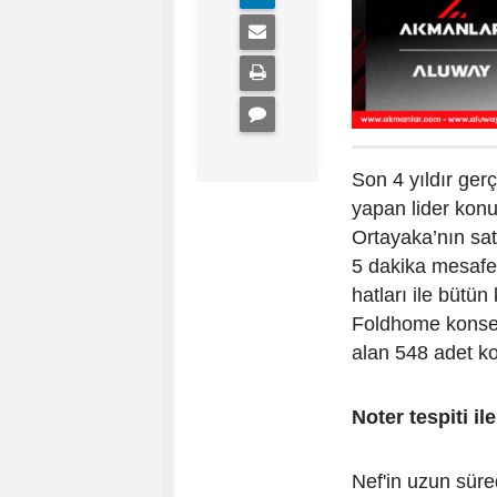
Son 4 yıldır gerç
yapan lider konut
Ortayaka’nın sat
5 dakika mesafe
hatları ile bütün
Foldhome konsep
alan 548 adet ko
Noter tespiti il
Nef'in uzun süre