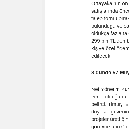
Ortayaka’nın ön 
satışlarında önc
talep formu bırak
bulunduğu ve sat
oldukça fazla ta
299 bin TL’den b
kişiye özel öde
edilecek.
3 günde 57 Mil
Nef Yönetim Kur
verici olduğunu 
belirtti. Timur
duyulan güvenin 
projeler ürettiğ
görüyorsunuz" di