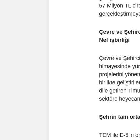
57 Milyon TL ciro
gerçekleştirmeye 
Çevre ve Şehir
Nef işbirliği
Çevre ve Şehirc
himayesinde yür
projelerini yöne
birlikte geliştir
dile getiren Timu
sektöre heyecan g
Şehrin tam ort
TEM ile E-5'in o