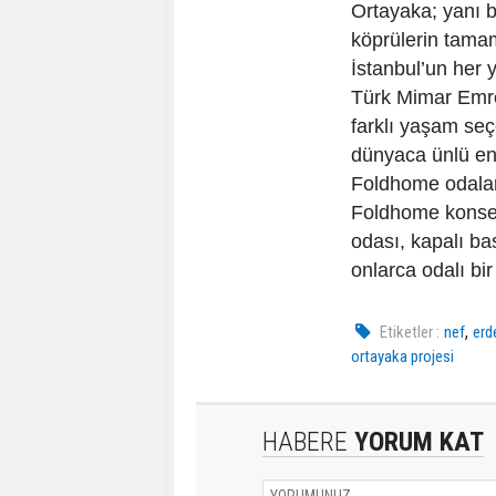
Ortayaka; yanı b
köprülerin tamam
İstanbul’un her 
Türk Mimar Emre 
farklı yaşam seç
dünyaca ünlü end
Foldhome odaları 
Foldhome konsep
odası, kapalı ba
onlarca odalı bir
,
Etiketler :
nef
erd
ortayaka projesi
HABERE
YORUM KAT