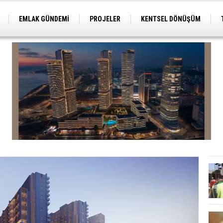
EMLAK GÜNDEMİ
PROJELER
KENTSEL DÖNÜŞÜM
TİCARİ PROJELER
ARSA-ARAZİ
İMAR