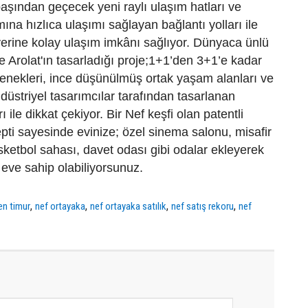
aşından geçecek yeni raylı ulaşım hatları ve
ına hızlıca ulaşımı sağlayan bağlantı yolları ile
yerine kolay ulaşım imkânı sağlıyor. Dünyaca ünlü
Arolat'ın tasarladığı proje;1+1’den 3+1’e kadar
enekleri, ince düşünülmüş ortak yaşam alanları ve
üstriyel tasarımcılar tarafından tasarlanan
ile dikkat çekiyor. Bir Nef keşfi olan patentli
ti sayesinde evinize; özel sinema salonu, misafir
sketbol sahası, davet odası gibi odalar ekleyerek
 eve sahip olabiliyorsunuz.
,
,
,
,
en timur
nef ortayaka
nef ortayaka satılık
nef satış rekoru
nef