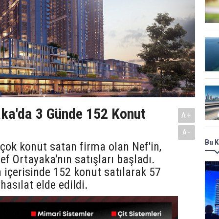
ka'da 3 Günde 152 Konut
A+
A-
Bu K
 çok konut satan firma olan Nef'in,
ef Ortayaka'nın satışları başladı.
 içerisinde 152 konut satılarak 57
 hasılat elde edildi.