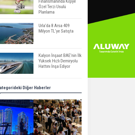
Finansmanında Kişiye
Özel Terzi Usulü
Planlama
Urla’da 8 Arsa 409
Milyon TL’ye Satışta
Kalyon İnşaat BAE'nin İlk
Yüksek Hızlı Demiryolu
Hattını İnşa Ediyor
ABD'de Konut Kredisi
ategorideki Diğer Haberler
Faizi Son Bir Yılın En
Yüksek Seviyesinde
TOKİ 51 İlde 540 Konut
ve İş Yerini Satışa
Sunuyor