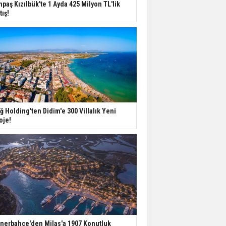
npaş Kızılbük'te 1 Ayda 425 Milyon TL'lik
tış!
ğ Holding'ten Didim'e 300 Villalık Yeni
oje!
nerbahçe'den Milas'a 1907 Konutluk