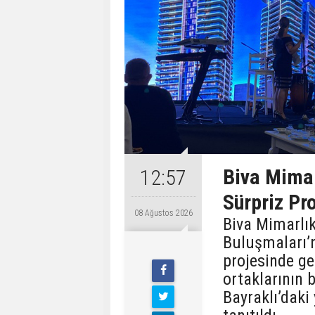
Biva Mimar
12:57
Sürpriz Pro
08 Ağustos 2026
Biva Mimarlık
Buluşmaları’n
projesinde ger
ortaklarının b
Bayraklı’daki 