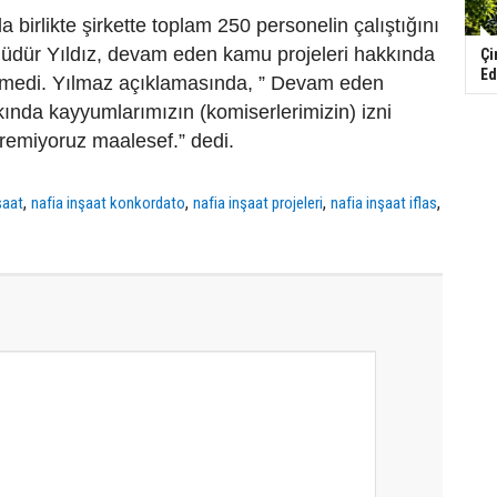
a birlikte şirkette toplam 250 personelin çalıştığını
Müdür Yıldız, devam eden kamu projeleri hakkında
Çi
Ed
temedi. Yılmaz açıklamasında, ” Devam eden
kında kayyumlarımızın (komiserlerimizin) izni
remiyoruz maalesef.” dedi.
,
,
,
,
şaat
nafia inşaat konkordato
nafia inşaat projeleri
nafia inşaat iflas