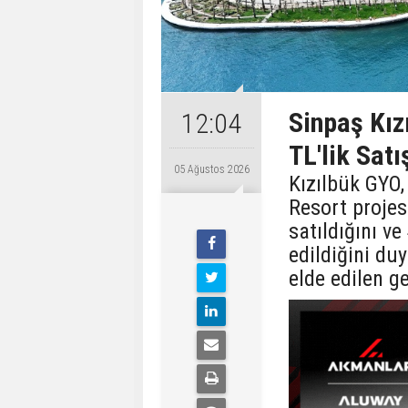
Sinpaş Kız
12:04
TL'lik Satı
05 Ağustos 2026
Kızılbük GYO,
Resort proje
satıldığını v
edildiğini du
elde edilen ge