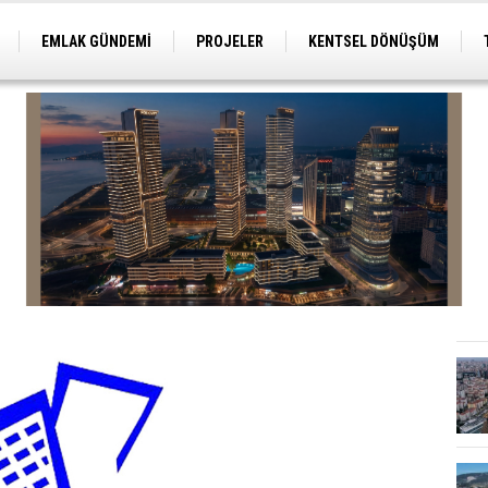
EMLAK GÜNDEMİ
PROJELER
KENTSEL DÖNÜŞÜM
TİCARİ PROJELER
ARSA-ARAZİ
İMAR