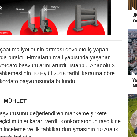
UK
Ye
aat maliyetlerinin artması develete iş yapan
rda bıraktı. Firmaların mali yapısında yaşanan
rdato başvurularını artırdı. İstanbul Anadolu 3.
ahkemesi’nin 10 Eylül 2018 tarihli kararına göre
Ya
nkordato başvurusunda bulundu.
Al
Cİ MÜHLET
 başvurusunu değerlendiren mahkeme şirkete
geçici mühlet kararı verdi. Konkordatonun tasdikine
ön inceleme ve ilk tahkikat duruşmasının 10 Aralık