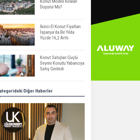
Konut Modeli Kiraları
Düşürür Mü?
İkinci El Konut Fiyatları
İspanya'da Bir Yılda
Yüzde 16,2 Arttı
Konut Satışları Güçlü
Seyrini Korudu Yabancıya
Satış Geriledi
ABD'de İnşaat
ategorideki Diğer Haberler
Harcamaları Geriledi
Tercih Döneminde
Barınma Telaşı Başladı