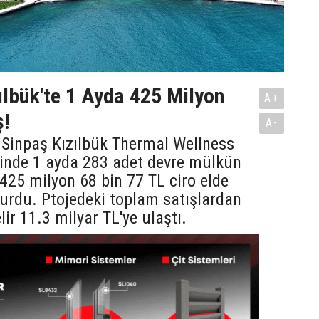
ılbük'te 1 Ayda 425 Milyon
A+
ş!
A-
 Sinpaş Kızılbük Thermal Wellness
sinde 1 ayda 283 adet devre mülkün
e 425 milyon 68 bin 77 TL ciro elde
yurdu. Ptojedeki toplam satışlardan
lir 11.3 milyar TL'ye ulaştı.