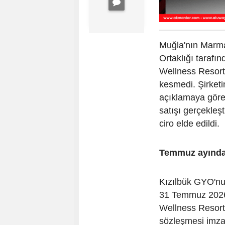
Muğla'nın Marma
Ortaklığı tarafı
Wellness Resort
kesmedi. Şirket
açıklamaya göre
satışı gerçekleşt
ciro elde edildi.
Temmuz ayında 
Kızılbük GYO'nun
31 Temmuz 2026 
Wellness Resort
sözleşmesi imza