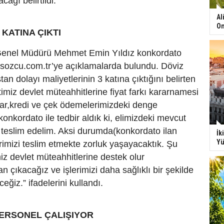
ağı belirtildi.
Al
On
 KATINA ÇIKTI
 Genel Müdürü Mehmet Emin Yıldız konkordato
 sozcu.com.tr’ye açıklamalarda bulundu. Döviz
ştan dolayı maliyetlerinin 3 katına çıktığını belirten
imiz devlet müteahhitlerine fiyat farkı kararnamesi
ar,kredi ve çek ödemelerimizdeki denge
nkordato ile tedbir aldık ki, elimizdeki mevcut
ve teslim edelim. Aksi durumda(konkordato ilan
İk
Yü
erimizi teslim etmekte zorluk yaşayacaktık. Şu
z devlet müteahhitlerine destek olur
n çıkacağız ve işlerimizi daha sağlıklı bir şekilde
ceğiz.” ifadelerini kullandı.
PERSONEL ÇALIŞIYOR