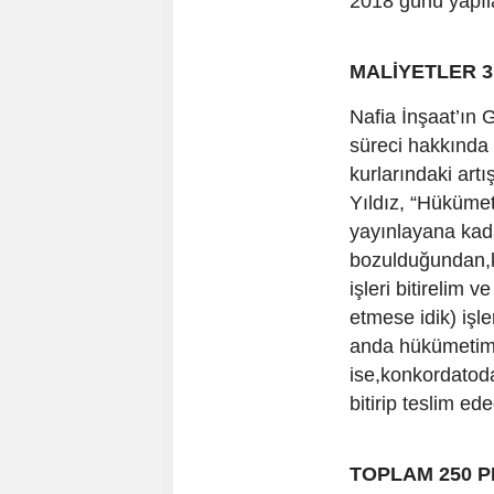
2018 günü yapılac
MALİYETLER 3
Nafia İnşaat’ın
süreci hakkında
kurlarındaki artı
Yıldız, “Hükümet
yayınlayana kad
bozulduğundan,ko
işleri bitirelim 
etmese idik) işl
anda hükümetimi
ise,konkordatoda
bitirip teslim ede
TOPLAM 250 