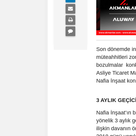
Son dönemde inş
müteahhitleri zo
bozulmalar konko
Asliye Ticaret M
Nafia İnşaat ko
3 AYLIK GEÇİ
Nafia İnşaat’ın
yönelik 3 aylık 
ilişkin davanın 