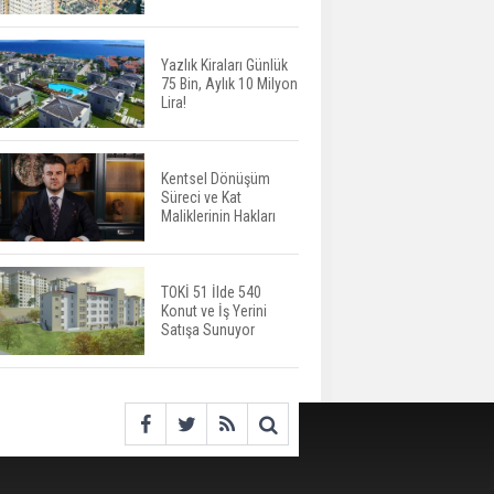
Harcamaları Geriledi
Yazlık Kiraları Günlük
75 Bin, Aylık 10 Milyon
Tercih Döneminde
Lira!
Barınma Telaşı Başladı
Kentsel Dönüşüm
Süreci ve Kat
Aileden Miras Kalan Ev
Maliklerinin Hakları
Nasıl Satılır?
TOKİ 51 İlde 540
Konut ve İş Yerini
İstanbul'da 15 Bin Kiralık
Satışa Sunuyor
Sosyal Konut Eylülde
Kiraya Verilecek