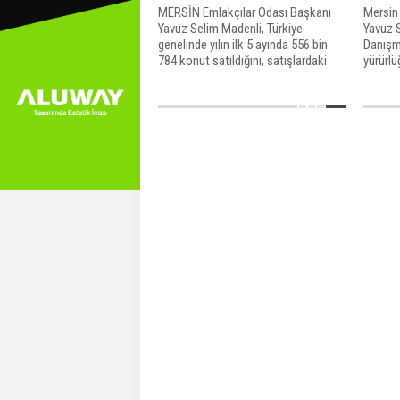
MERSİN Emlakçılar Odası Başkanı
Mersin
Yavuz Selim Madenli, Türkiye
Yavuz 
genelinde yılın ilk 5 ayında 556 bin
Danışma
784 konut satıldığını, satışlardaki
yürürlüğ
artış oranının Mersin'de de
görüldüğünü açıkladı.