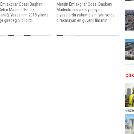
 Emlakçılar Odası Başkanı
Mersin Emlakçılar Odası Başkanı
Selim Madenli ‘Emlak
Madenli, iniş çıkış yaşayan
nlığı Yasası’nın 2018 yılında
piyasalarda yatırımcısını yarı yolda
e gireceğini bildirdi.
bırakmayan en güvenli limanın
gayrimenkul yatırımı olduğuna dikkat
çekerek, yatırım yapmak isteyenlere,
tercihlerini gayrimenkulden yana
kullanmalarını tavsiy
ÇOK
Gaze