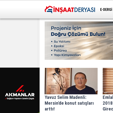
E-DERGİ
ULAŞIM
Yavuz Selim Madenli:
Emla
Mersin'de konut satışları
2018
arttı!
Gire