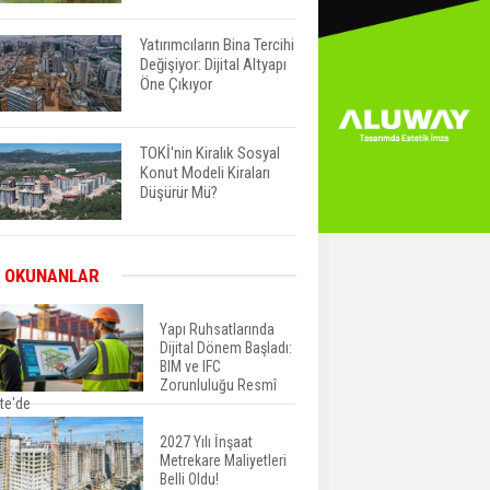
Yatırımcıların Bina Tercihi
Değişiyor: Dijital Altyapı
Öne Çıkıyor
TOKİ'nin Kiralık Sosyal
Konut Modeli Kiraları
Düşürür Mü?
İkinci El Konut Fiyatları
 OKUNANLAR
İspanya'da Bir Yılda
Yüzde 16,2 Arttı
Yapı Ruhsatlarında
Dijital Dönem Başladı:
BIM ve IFC
Konut Satışları Güçlü
Zorunluluğu Resmî
Seyrini Korudu Yabancıya
te'de
Satış Geriledi
2027 Yılı İnşaat
Metrekare Maliyetleri
ABD'de İnşaat
Belli Oldu!