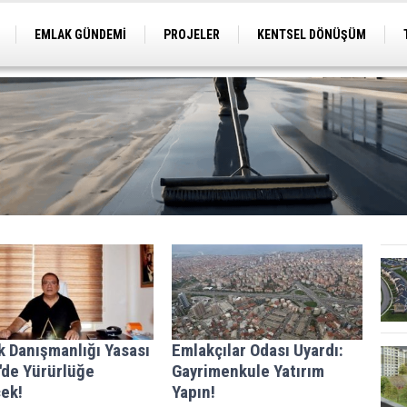
EMLAK GÜNDEMİ
PROJELER
KENTSEL DÖNÜŞÜM
TİCARİ PROJELER
ARSA-ARAZİ
İMAR
k Danışmanlığı Yasası
Emlakçılar Odası Uyardı:
'de Yürürlüğe
Gayrimenkule Yatırım
cek!
Yapın!