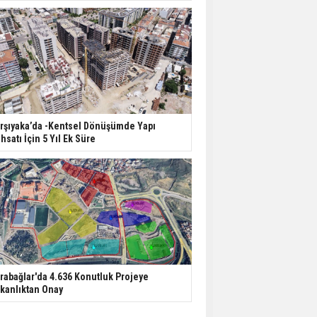
rşıyaka’da -Kentsel Dönüşümde Yapı
hsatı İçin 5 Yıl Ek Süre
rabağlar'da 4.636 Konutluk Projeye
kanlıktan Onay