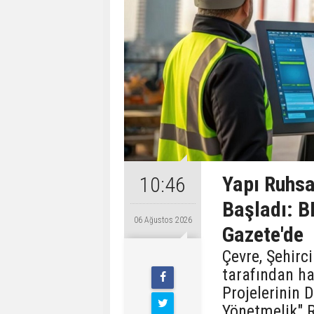
Yapı Ruhsa
10:46
Başladı: B
06 Ağustos 2026
Gazete'de
Çevre, Şehirci
tarafından ha
Projelerinin 
Yönetmelik" 