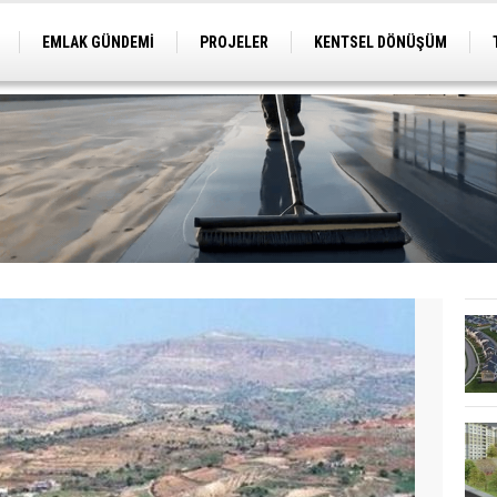
EMLAK GÜNDEMİ
PROJELER
KENTSEL DÖNÜŞÜM
TİCARİ PROJELER
ARSA-ARAZİ
İMAR