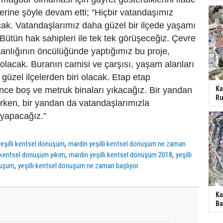
rine şöyle devam etti; "Hiçbir vatandaşımız
k. Vatandaşlarımız daha güzel bir ilçede yaşamı
Bütün hak sahipleri ile tek tek görüşeceğiz. Çevre
kanlığının öncülüğünde yaptığımız bu proje,
k olacak. Buranın camisi ve çarşısı, yaşam alanları
 güzel ilçelerden biri olacak. Etap etap
Ka
nce boş ve metruk binaları yıkacağız. Bir yandan
Ru
rken, bir yandan da vatandaşlarımızla
 yapacağız."
,
yeşilli kentsel dönüşüm
mardin yeşilli kentsel dönüşüm ne zaman
,
,
i kentsel dönüşüm yıkım
mardin yeşilli kentsel dönüşüm 2018
yeşilli
,
nüşüm
yeşilli kentsel dönüşüm ne zaman başlıyor
Ka
Ba