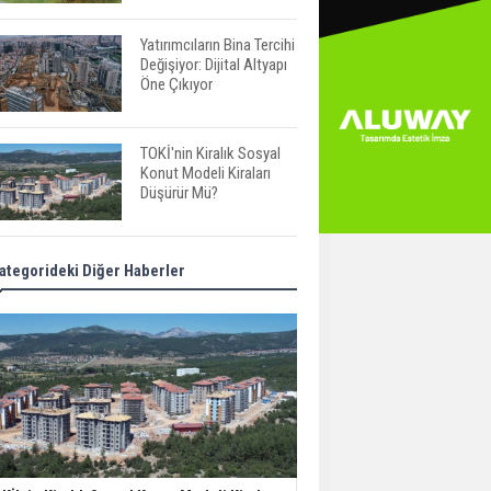
Yatırımcıların Bina Tercihi
Değişiyor: Dijital Altyapı
Öne Çıkıyor
TOKİ'nin Kiralık Sosyal
Konut Modeli Kiraları
Düşürür Mü?
İkinci El Konut Fiyatları
ategorideki Diğer Haberler
İspanya'da Bir Yılda
Yüzde 16,2 Arttı
Konut Satışları Güçlü
Seyrini Korudu Yabancıya
Satış Geriledi
ABD'de İnşaat