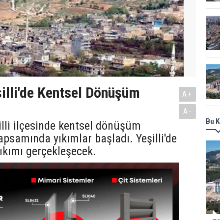
illi'de Kentsel Dönüşüm
A+
A-
Bu K
illi ilçesinde kentsel dönüşüm
apsamında yıkımlar başladı. Yeşilli'de
ıkımı gerçekleşecek.