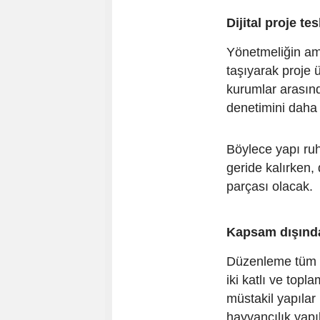
Dijital proje te
Yönetmeliğin ama
taşıyarak proje 
kurumlar arasınd
denetimini daha 
Böylece yapı ruh
geride kalırken, 
parçası olacak.
Kapsam dışında
Düzenleme tüm y
iki katlı ve top
müstakil yapılar 
hayvancılık yapı