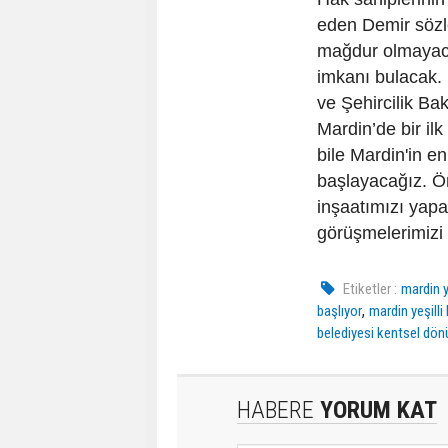
eden Demir sözle
mağdur olmayaca
imkanı bulacak. 
ve Şehircilik Ba
Mardin’de bir il
bile Mardin'in en
başlayacağız. Ö
inşaatımızı yapa
görüşmelerimizi
Etiketler :
mardin 
,
başlıyor
mardin yeşill
belediyesi kentsel dö
HABERE
YORUM KAT