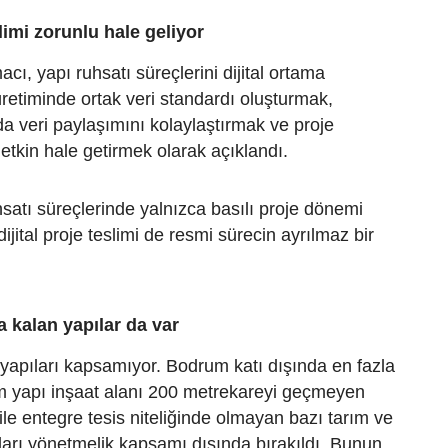
slimi zorunlu hale geliyor
cı, yapı ruhsatı süreçlerini dijital ortama
üretiminde ortak veri standardı oluşturmak,
a veri paylaşımını kolaylaştırmak ve proje
etkin hale getirmek olarak açıklandı.
satı süreçlerinde yalnızca basılı proje dönemi
dijital proje teslimi de resmi sürecin ayrılmaz bir
 kalan yapılar da var
apıları kapsamıyor. Bodrum katı dışında en fazla
lam yapı inşaat alanı 200 metrekareyi geçmeyen
ile entegre tesis niteliğinde olmayan bazı tarım ve
ları yönetmelik kapsamı dışında bırakıldı. Bunun