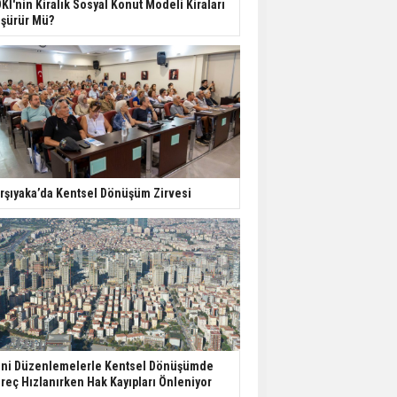
Kİ'nin Kiralık Sosyal Konut Modeli Kiraları
Harcamaları Geriledi
şürür Mü?
Tercih Döneminde
Barınma Telaşı Başladı
Aileden Miras Kalan Ev
Nasıl Satılır?
rşıyaka’da Kentsel Dönüşüm Zirvesi
İstanbul'da 15 Bin Kiralık
Sosyal Konut Eylülde
Kiraya Verilecek
ni Düzenlemelerle Kentsel Dönüşümde
reç Hızlanırken Hak Kayıpları Önleniyor