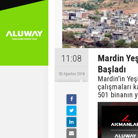
Mardin Yeş
11:08
Başladı
02 Ağustos 2018
Mardin'in Yeş
çalışmaları k
501 binanın y