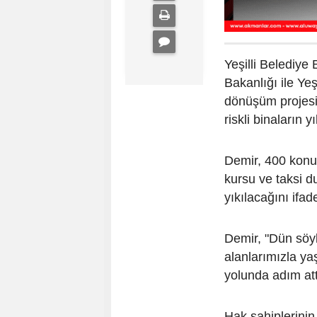
Yeşilli Belediye
Bakanlığı ile Ye
dönüşüm projesi
riskli binaların 
Demir, 400 konut
kursu ve taksi 
yıkılacağını ifade
Demir, "Dün söy
alanlarımızla ya
yolunda adım att
Hak sahiplerinin