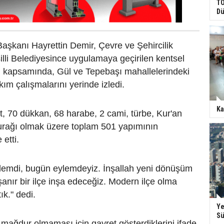
TO
Dü
 Başkanı Hayrettin Demir, Çevre ve Şehircilik
şilli Belediyesince uygulamaya geçirilen kentsel
 kapsamında, Gül ve Tepebaşı mahallelerindeki
yıkım çalışmalarını yerinde izledi.
Ka
, 70 dükkan, 68 harabe, 2 cami, türbe, Kur'an
durağı olmak üzere toplam 501 yapımının
 etti.
lemdi, bugün eylemdeyiz. İnşallah yeni dönüşüm
şanır bir ilçe inşa edeceğiz. Modern ilçe olma
ık." dedi.
Ye
Sü
 mağdur olmaması için gayret gösterdiklerini ifade