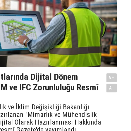
tlarında Dijital Dönem
A+
IM ve IFC Zorunluluğu Resmî
A-
lik ve İklim Değişikliği Bakanlığı
zırlanan "Mimarlık ve Mühendislik
Dijital Olarak Hazırlanması Hakkında
Resmî Gazete'de yayımlandı.