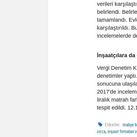
verileri karşılaş
belirlendi. Belir
tamamlandı. Evle
karşılaştırıldı.
incelemelerde de
İnşaatçılara da
Vergi Denetim Ku
denetimler yaptı
sonucuna ulaşıla
2017'de inceleme
liralık matrah fa
tespit edildi. 12.
Etiketler :
maliye b
,
ceza
inşaat firmaları 