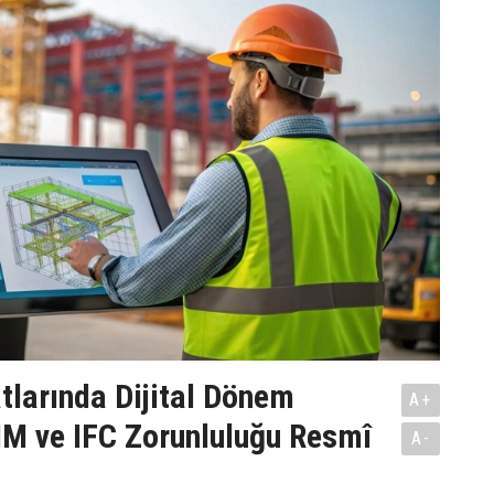
tlarında Dijital Dönem
A+
IM ve IFC Zorunluluğu Resmî
A-