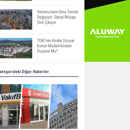
Yatırımcıların Bina Tercihi
Değişiyor: Dijital Altyapı
Öne Çıkıyor
TOKİ'nin Kiralık Sosyal
Konut Modeli Kiraları
Düşürür Mü?
İkinci El Konut Fiyatları
ategorideki Diğer Haberler
İspanya'da Bir Yılda
Yüzde 16,2 Arttı
Konut Satışları Güçlü
Seyrini Korudu Yabancıya
Satış Geriledi
ABD'de İnşaat