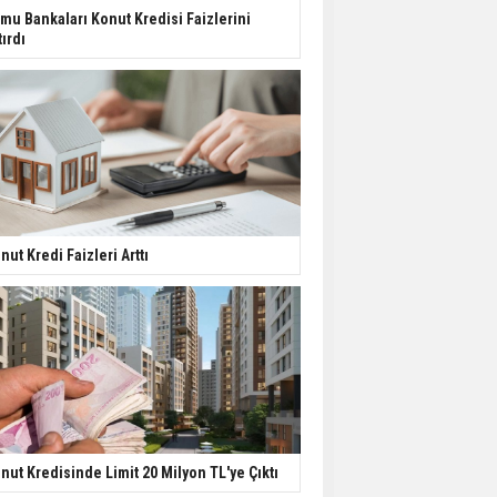
Harcamaları Geriledi
mu Bankaları Konut Kredisi Faizlerini
tırdı
Tercih Döneminde
Barınma Telaşı Başladı
Aileden Miras Kalan Ev
Nasıl Satılır?
nut Kredi Faizleri Arttı
İstanbul'da 15 Bin Kiralık
Sosyal Konut Eylülde
Kiraya Verilecek
nut Kredisinde Limit 20 Milyon TL'ye Çıktı