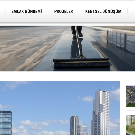
EMLAK GÜNDEMİ
PROJELER
KENTSEL DÖNÜŞÜM
TİCARİ PROJELER
ARSA-ARAZİ
İMAR