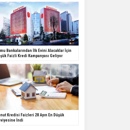
mu Bankalarından İlk Evini Alacaklar İçin
şük Faizli Kredi Kampanyası Geliyor
nut Kredisi Faizleri 28 Ayın En Düşük
viyesine İndi