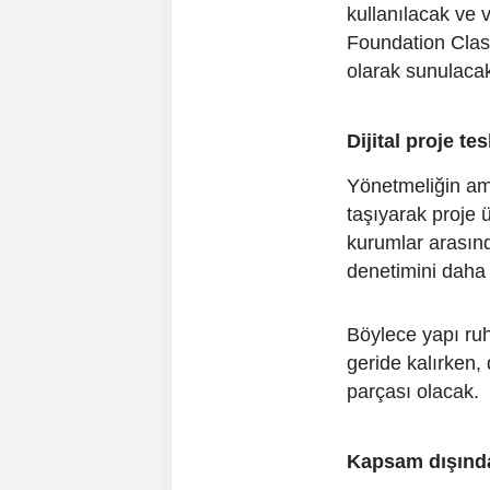
kullanılacak ve v
Foundation Classe
olarak sunulaca
Dijital proje te
Yönetmeliğin ama
taşıyarak proje 
kurumlar arasınd
denetimini daha 
Böylece yapı ruh
geride kalırken, 
parçası olacak.
Kapsam dışında