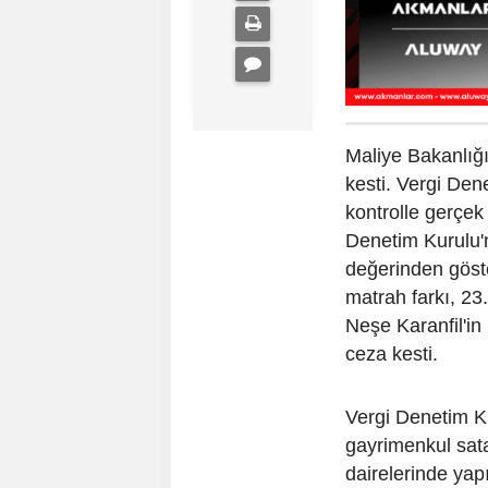
Maliye Bakanlığ
kesti. Vergi Den
kontrolle gerçek 
Denetim Kurulu'
değerinden göste
matrah farkı, 23.3
Neşe Karanfil'in
ceza kesti.
Vergi Denetim K
gayrimenkul sata
dairelerinde yap