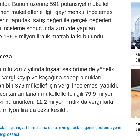
tırıldı. Bunun üzerine 591 potansiyel mükellef
lenen mükelleflerle ilgili gayrimenkul incelemesi
rin tapudaki satış değeri ile gerçek değerleri
 Bu inceleme sonucunda 2017'de yapılan
 155.6 milyon liralık matrah farkı bulundu.
Ka
 ceza
Dü
rulu 2017 yılında inşaat sektörüne de yönelik
. Vergi kayıp ve kaçağına sebep oldukları
n bin 376 mükellef için vergi incelemesi yapıldı.
si tamamlanan mükelleflerle ilgili 79.9 milyon
rkı bulunurken, 11.2 milyon liralık da vergi farkı
1 milyon lira da ceza kesildi.
Ko
,
,
akanlığı
inşaat firmalarına ceza
evin gerçek değerini göstermeyene
Se
vergi cezası