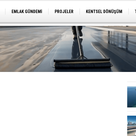
EMLAK GÜNDEMİ
PROJELER
KENTSEL DÖNÜŞÜM
TİCARİ PROJELER
ARSA-ARAZİ
İMAR