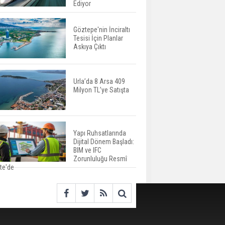
İspanya'da Bir Yılda
Ediyor
Yüzde 16,2 Arttı
Göztepe'nin İnciraltı
Tesisi İçin Planlar
Konut Satışları Güçlü
Askıya Çıktı
Seyrini Korudu Yabancıya
Satış Geriledi
Urla’da 8 Arsa 409
Milyon TL’ye Satışta
ABD'de İnşaat
Harcamaları Geriledi
Yapı Ruhsatlarında
Dijital Dönem Başladı:
Tercih Döneminde
BIM ve IFC
Barınma Telaşı Başladı
Zorunluluğu Resmî
te'de