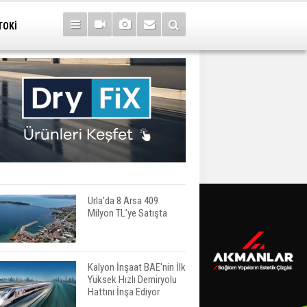
TOKİ
Urla’da 8 Arsa 409
Milyon TL’ye Satışta
Kalyon İnşaat BAE'nin İlk
Yüksek Hızlı Demiryolu
Hattını İnşa Ediyor