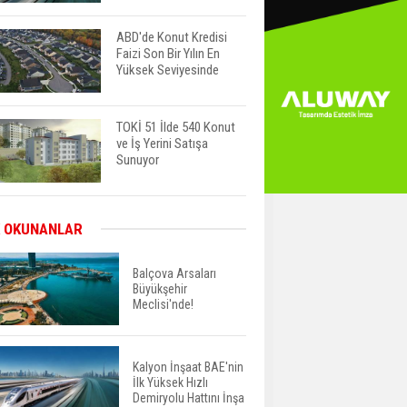
ABD'de Konut Kredisi
Faizi Son Bir Yılın En
Yüksek Seviyesinde
TOKİ 51 İlde 540 Konut
ve İş Yerini Satışa
Sunuyor
Yatırımcıların Bina Tercihi
 OKUNANLAR
Değişiyor: Dijital Altyapı
Öne Çıkıyor
Balçova Arsaları
Büyükşehir
Meclisi'nde!
TOKİ'nin Kiralık Sosyal
Konut Modeli Kiraları
Düşürür Mü?
Kalyon İnşaat BAE'nin
İlk Yüksek Hızlı
İkinci El Konut Fiyatları
Demiryolu Hattını İnşa