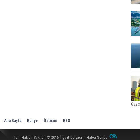
Gaze
Ana Sayfa
Künye
İletişim
RSS
Tüm Hakları Saklıdır © 2016
İnşaat Deryası
|
Haber Scripti