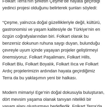
Folkart Terra’nın şirketin Çeşme’de hayata geçirdiği
yedinci projesi olduğunu belirterek şunları söyledi:
“Çeşme, yalnızca doğal güzellikleriyle değil, kültürü,
gastronomisi ve yaşam kalitesiyle de Türkiye’nin en
özgün coğrafyalarından biri. Folkart olarak bu
benzersiz dokunun ruhuna saygı duyan, bulunduğu
çevreyle uyum içinde yaşayan projeler geliştirmeyi
önemsiyoruz. Folkart Paşalimanı, Folkart Hills,
Folkart Blu, Folkart Boyalık, Folkart Ilıca ve Folkart
Ardıç projelerimizin ardından hayata geçirdiğimiz
Terra da bu yaklaşımın yeni bir halkası.
Modern mimariyi Ege’nin doğal dokusuyla buluşturan,
dört mevsim yaşama olanak tanıyan nitelikli bir
yaşam alanı oluşturmayı hedefledik. Folkart Terra’da