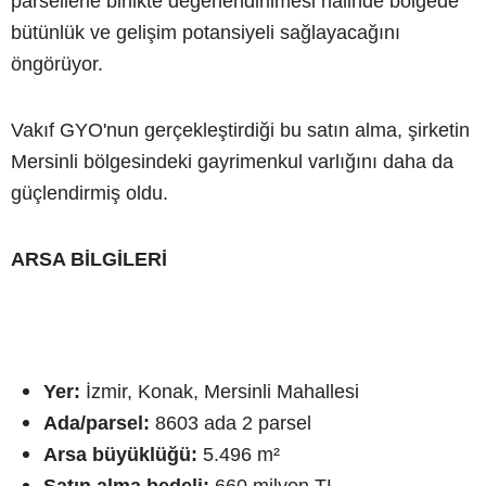
parsellerle birlikte değerlendirilmesi halinde bölgede
bütünlük ve gelişim potansiyeli sağlayacağını
öngörüyor.
Vakıf GYO'nun gerçekleştirdiği bu satın alma, şirketin
Mersinli bölgesindeki gayrimenkul varlığını daha da
güçlendirmiş oldu.
ARSA BİLGİLERİ
Yer:
İzmir, Konak, Mersinli Mahallesi
Ada/parsel:
8603 ada 2 parsel
Arsa büyüklüğü:
5.496 m²
Satın alma bedeli:
660 milyon TL