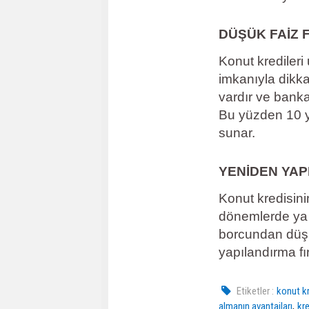
DÜŞÜK FAİZ F
Konut krediler
imkanıyla dikka
vardır ve banka
Bu yüzden 10 yı
sunar.
YENİDEN YAP
Konut kredisini
dönemlerde ya d
borcundan düşü
yapılandırma fı
Etiketler :
konut kr
,
almanın avantajları
kr