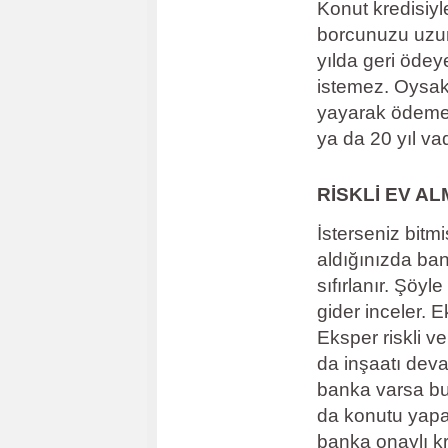
Konut kredisiyl
borcunuzu uzun
yılda geri öde
istemez. Oysak
yayarak ödeme k
ya da 20 yıl vad
RİSKLİ EV AL
İsterseniz bitm
aldığınızda ban
sıfırlanır. Şöy
gider inceler. E
Eksper riskli v
da inşaatı dev
banka varsa bu
da konutu yapan
banka onaylı kr