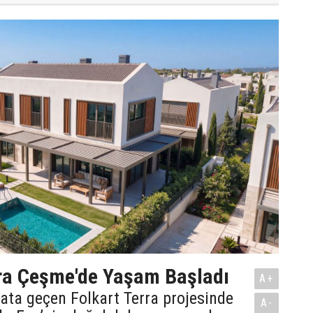
era Çeşme'de Yaşam Başladı
A+
ata geçen Folkart Terra projesinde
A-