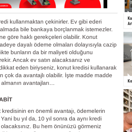
Ka
redi kullanmaktan çekinirler. Ev gibi ederi
Ar
n almada bile bankaya borçlanmak istemezler.
e göre haklı gerekçeleri olabilir. Konut
vadeye dayalı ödeme olmaları dolayısıyla cazip
ikte bunların da bir maliyeti olduğunu
kir. Ancak ev satın alacaksanız ve
ikkat eden biriyseniz, konut kredisi kullanarak
n çok da avantajlı olabilir. İşte madde madde
Ko
e almanın avantajları…
ABİT
 kredisinin en önemli avantajı, ödemelerin
 Yani bu yıl da, 10 yıl sonra da aynı kredi
or olacaksınız. Bu hem önünüzü görmeniz