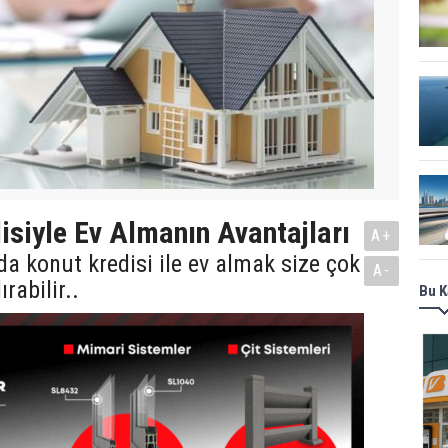
isiyle Ev Almanın Avantajları
A+
da konut kredisi ile ev almak size çok
A-
rabilir..
Bu K