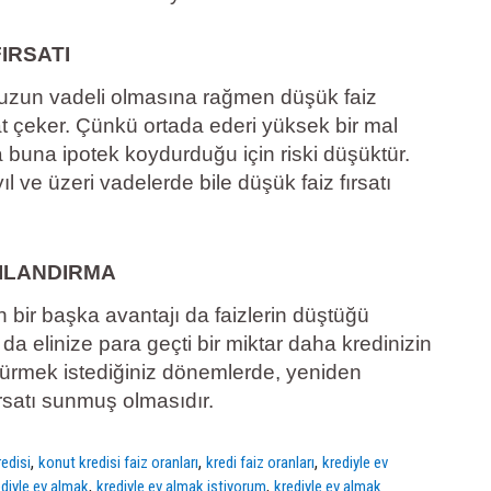
IRSATI
i uzun vadeli olmasına rağmen düşük faiz
t çeker. Çünkü ortada ederi yüksek bir mal
 buna ipotek koydurduğu için riski düşüktür.
l ve üzeri vadelerde bile düşük faiz fırsatı
ILANDIRMA
n bir başka avantajı da faizlerin düştüğü
a elinize para geçti bir miktar daha kredinizin
rmek istediğiniz dönemlerde, yeniden
rsatı sunmuş olmasıdır.
,
,
,
edisi
konut kredisi faiz oranları
kredi faiz oranları
krediyle ev
,
,
ediyle ev almak
krediyle ev almak istiyorum
krediyle ev almak