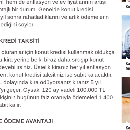
i hem de enflasyon ve ev fiyatlarının artışı
Ko
tajlı bir durum. Genelde konut kredisi
yıl sonra rahatladıklarını ve artık ödemelerin
ediğini söyler.
KREDİ TAKSİTİ
a oturanlar için konut kredisi kullanmak oldukça
ü kira yerine belki biraz daha sıkışıp konut
Ka
ödeyebilirsiniz. Üstelik kiranız her yıl enflasyon
Dü
n, konut kredisi taksitiniz ise sabit kalacaktır.
dolayında kira ödüyorsanız kiranız 5 yıl
’yi geçer. Oysaki 120 ay vadeli 100.000 TL
 kişinin bugünün faiz oranıyla ödemeleri 1.400
it kalır.
E ÖDEME AVANTAJI
Ko