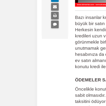
Bazı insanlar k
büyük bir satı
Herkesin kendin
kredileri uzun 
görünmekle birl
unutmamak gere
hesabınıza da d
ev satın almanı
konutu kredi il
ÖDEMELER S
Öncelikle konut
sabit olmasıdır.
taksitini ödüy