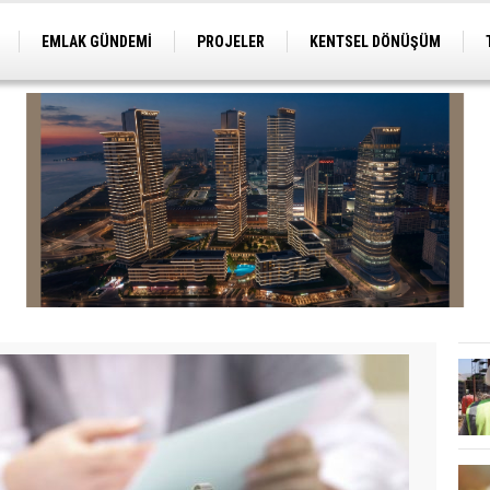
EMLAK GÜNDEMİ
PROJELER
KENTSEL DÖNÜŞÜM
TİCARİ PROJELER
ARSA-ARAZİ
İMAR