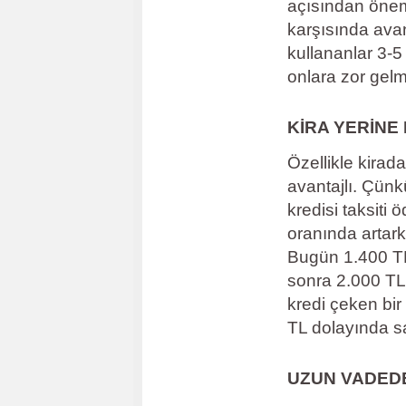
açısından öneml
karşısında avan
kullananlar 3-5 
onlara zor gelm
KİRA YERİNE 
Özellikle kirad
avantajlı. Çünk
kredisi taksiti 
oranında artarke
Bugün 1.400 TL 
sonra 2.000 TL
kredi çeken bir
TL dolayında sab
UZUN VADED