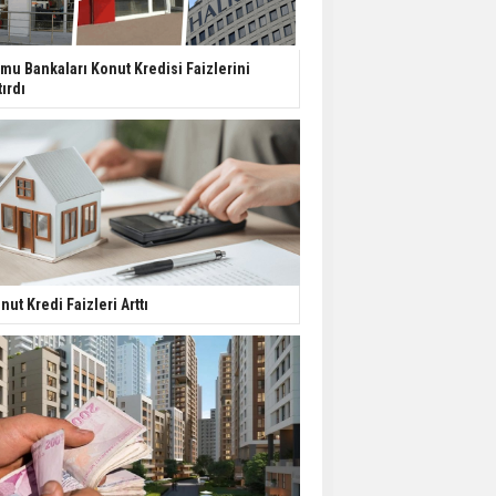
Yatırımcıların Bina Tercihi
Değişiyor: Dijital Altyapı
mu Bankaları Konut Kredisi Faizlerini
Öne Çıkıyor
tırdı
TOKİ'nin Kiralık Sosyal
Konut Modeli Kiraları
Düşürür Mü?
İkinci El Konut Fiyatları
İspanya'da Bir Yılda
Yüzde 16,2 Arttı
nut Kredi Faizleri Arttı
Konut Satışları Güçlü
Seyrini Korudu Yabancıya
Satış Geriledi