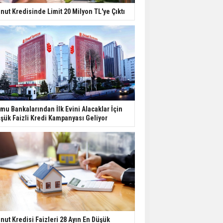
nut Kredisinde Limit 20 Milyon TL'ye Çıktı
mu Bankalarından İlk Evini Alacaklar İçin
şük Faizli Kredi Kampanyası Geliyor
nut Kredisi Faizleri 28 Ayın En Düşük