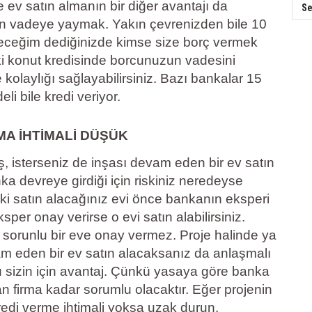
e ev satın almanın bir diğer avantajı da
Se
 vadeye yaymak. Yakın çevrenizden bile 10
yeceğim dediğinizde kimse size borç vermek
i konut kredisinde borcunuzun vadesini
olaylığı sağlayabilirsiniz. Bazı bankalar 15
eli bile kredi veriyor.
MA İHTİMALİ DÜŞÜK
iş, isterseniz de inşası devam eden bir ev satın
ka devreye girdiği için riskiniz neredeyse
le ki satın alacağınız evi önce bankanın eksperi
ksper onay verirse o evi satın alabilirsiniz.
e sorunlu bir eve onay vermez. Proje halinde ya
am eden bir ev satın alacaksanız da anlaşmalı
 sizin için avantaj. Çünkü yasaya göre banka
 firma kadar sorumlu olacaktır. Eğer projenin
edi verme ihtimali yoksa uzak durun.