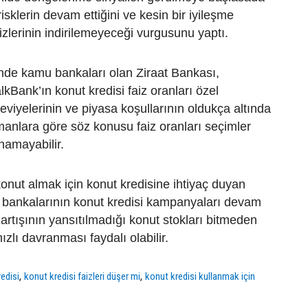
 risklerin devam ettiğini ve kesin bir iyileşme
zlerinin indirilemeyeceği vurgusunu yaptı.
nde kamu bankaları olan Ziraat Bankası,
kBank’ın konut kredisi faiz oranları özel
seviyelerinin ve piyasa koşullarının oldukça altında
anlara göre söz konusu faiz oranları seçimler
namayabilir.
nut almak için konut kredisine ihtiyaç duyan
u bankalarının konut kredisi kampanyaları devam
 artışının yansıtılmadığı konut stokları bitmeden
hızlı davranması faydalı olabilir.
,
,
edisi
konut kredisi faizleri düşer mi
konut kredisi kullanmak için