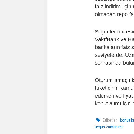
faiz indirimi için
olmadan repo fai
Seçimler öncesi
VakıfBank ve Hal
bankaların faiz 
seviyelerde. Uzm
sonrasında bulu
Oturum amaçlı ko
tüketicinin kam
ederken ve fiyat
konut alımı için 
Etiketler :
konut kr
uygun zaman mı