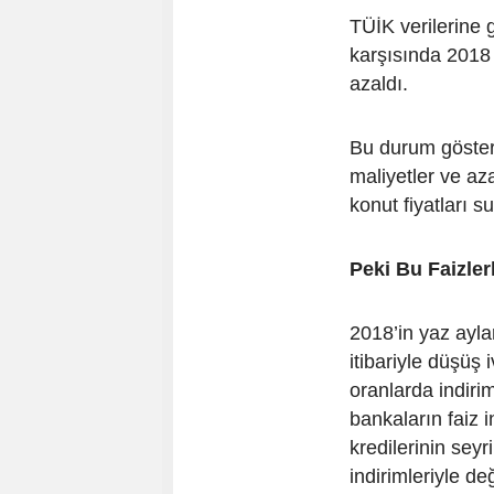
TÜİK verilerine g
karşısında 2018 
azaldı.
Bu durum gösteri
maliyetler ve a
konut fiyatları 
Peki Bu Faizler
2018’in yaz ayla
itibariyle düşüş
oranlarda indiri
bankaların faiz i
kredilerinin sey
indirimleriyle de