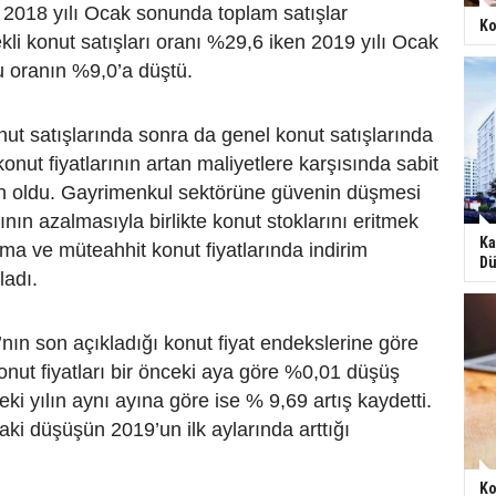
 2018 yılı Ocak sonunda toplam satışlar
Ko
ekli konut satışları oranı %29,6 iken 2019 yılı Ocak
bu oranın %9,0’a düştü.
nut satışlarında sonra da genel konut satışlarında
nut fiyatlarının artan maliyetlere karşısında sabit
 oldu. Gayrimenkul sektörüne güvenin düşmesi
ının azalmasıyla birlikte konut stoklarını eritmek
Ka
irma ve müteahhit konut fiyatlarında indirim
Dü
adı.
ın son açıkladığı konut fiyat endekslerine göre
konut fiyatları bir önceki aya göre %0,01 düşüş
eki yılın aynı ayına göre ise % 9,69 artış kaydetti.
daki düşüşün 2019’un ilk aylarında arttığı
Ko