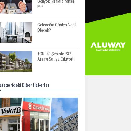
Geliyor: Kiralara Yansır
Mı?
Geleceğin Ofisleri Nasıl
Olacak?
TOKİ 49 Şehirde 737
Arsayı Satışa Çıkıyor!
Bayraklı’da İnşaatlara
ategorideki Diğer Haberler
Sıkı Denetim
Fuzul’den Konut ve Araç
Finansmanında Kişiye
Özel Terzi Usulü
Planlama