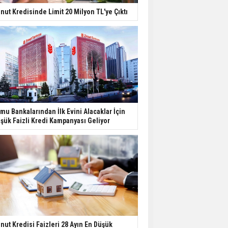
nut Kredisinde Limit 20 Milyon TL'ye Çıktı
mu Bankalarından İlk Evini Alacaklar İçin
şük Faizli Kredi Kampanyası Geliyor
nut Kredisi Faizleri 28 Ayın En Düşük