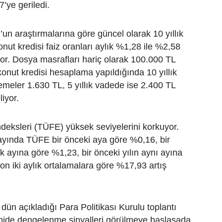
’ye geriledi.
un araştırmalarına göre güncel olarak 10 yıllık
nut kredisi faiz oranları aylık %1,28 ile %2,58
or. Dosya masrafları hariç olarak 100.000 TL
 konut kredisi hesaplama yapıldığında 10 yıllık
meler 1.630 TL, 5 yıllık vadede ise 2.400 TL
iyor.
ndeksleri (TÜFE) yüksek seviyelerini korkuyor.
ayında TÜFE bir önceki aya göre %0,16, bir
ık ayına göre %1,23, bir önceki yılın aynı ayına
n iki aylık ortalamalara göre %17,93 artış
ün açıkladığı Para Politikası Kurulu toplantı
ide dengelenme sinyalleri görülmeye başlasada