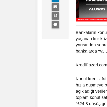
Bankaların konut
yaşanan kur kriz
yarısından sonra
bankalarda %3.5 
KrediPazari.com ko
Konut kredisi fai
hızla düşmeye ba
açıkladığı veril
toplam konut sa
%24,8 düşüş göst