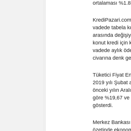
ortalaması %1.87
KrediPazari.com’
vadede tabela ko
arasında değişiy
konut kredi için
vadede aylık öde
civarına denk gel
Tüketici Fiyat E
2019 yılı Şubat 
önceki yılın Aral
göre %19,67 ve o
gösterdi.
Merkez Bankası d
özetinde ekonom