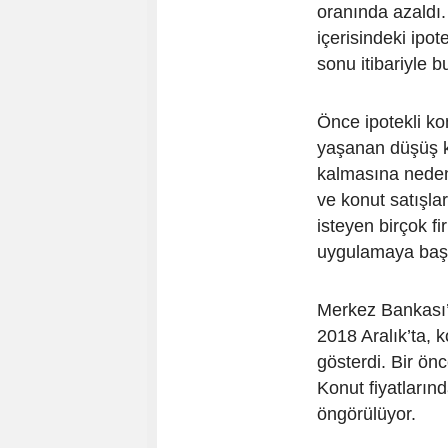
oranında azaldı.
içerisindeki ipot
sonu itibariyle 
Önce ipotekli ko
yaşanan düşüş ko
kalmasına neden
ve konut satışlar
isteyen birçok f
uygulamaya başl
Merkez Bankası’n
2018 Aralık’ta, 
gösterdi. Bir önc
Konut fiyatların
öngörülüyor.