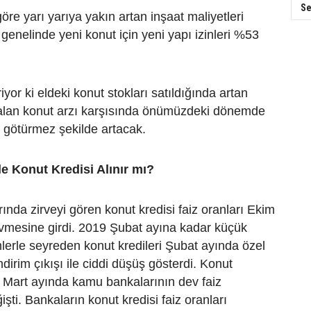
Se
öre yarı yarıya yakın artan inşaat maliyetleri
genelinde yeni konut için yeni yapı izinleri %53
yor ki eldeki konut stokları satıldığında artan
zalan konut arzı karşısında önümüzdeki dönemde
su götürmez şekilde artacak.
le Konut Kredisi Alınır mı?
rında zirveyi gören konut kredisi faiz oranları Ekim
 ivmesine girdi. 2019 Şubat ayına kadar küçük
mlerle seyreden konut kredileri Şubat ayında özel
ndirim çıkışı ile ciddi düşüş gösterdi. Konut
ri Mart ayında kamu bankalarının dev faiz
ğişti. Bankaların konut kredisi faiz oranları