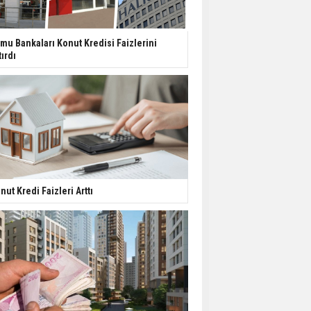
Urla’da 8 Arsa 409
Milyon TL’ye Satışta
mu Bankaları Konut Kredisi Faizlerini
tırdı
Kalyon İnşaat BAE'nin İlk
Yüksek Hızlı Demiryolu
Hattını İnşa Ediyor
ABD'de Konut Kredisi
Faizi Son Bir Yılın En
Yüksek Seviyesinde
nut Kredi Faizleri Arttı
TOKİ 51 İlde 540 Konut
ve İş Yerini Satışa
Sunuyor