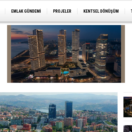
EMLAK GÜNDEMİ
PROJELER
KENTSEL DÖNÜŞÜM
TİCARİ PROJELER
ARSA-ARAZİ
İMAR