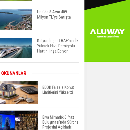
Urla’da 8 Arsa 409
Milyon TL’ye Satışta
Kalyon İnşaat BAE'nin İlk
Yüksek Hızlı Demiryolu
Hattını İnşa Ediyor
ABD'de Konut Kredisi
 OKUNANLAR
Faizi Son Bir Yılın En
Yüksek Seviyesinde
BDDK Faizsiz Konut
Limitlerini Yükseltti
TOKİ 51 İlde 540 Konut
ve İş Yerini Satışa
Sunuyor
Biva Mimarlık 6. Yaz
Buluşması’nda Sürpriz
Yatırımcıların Bina Tercihi
Projesini Açıkladı: