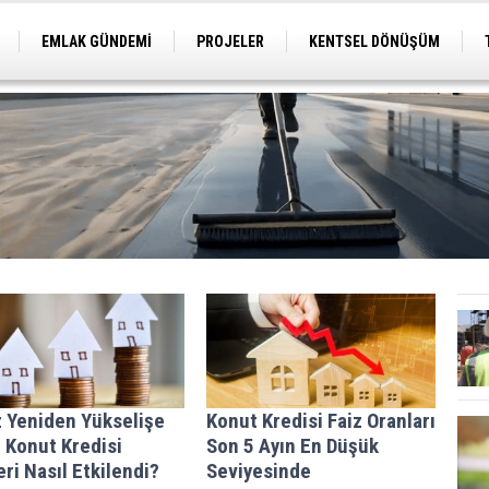
EMLAK GÜNDEMİ
PROJELER
KENTSEL DÖNÜŞÜM
TİCARİ PROJELER
ARSA-ARAZİ
İMAR
z Yeniden Yükselişe
Konut Kredisi Faiz Oranları
 Konut Kredisi
Son 5 Ayın En Düşük
eri Nasıl Etkilendi?
Seviyesinde