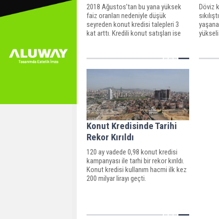
2018 Ağustos’tan bu yana yüksek
Döviz 
faiz oranları nedeniyle düşük
sıkılış
seyreden konut kredisi talepleri 3
yaşanan
kat arttı. Kredili konut satışları ise
yükseli
faiz indiriminin ardından tekrar aylık
oranlar
35 bin seviyelerine ulaştı.
etkilen
Konut Kredisinde Tarihi
Rekor Kırıldı
120 ay vadede 0,98 konut kredisi
kampanyası ile tarhi bir rekor kırıldı.
Konut kredisi kullanım hacmi ilk kez
200 milyar lirayı geçti.