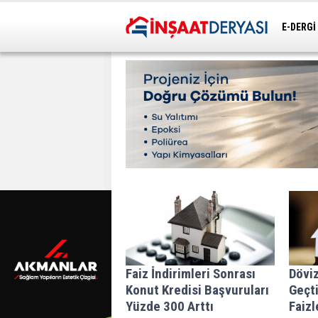
E-DERGİ
ULAŞIM
Faiz İndirimleri Sonrası
Dövi
Konut Kredisi Başvuruları
Geçti
Yüzde 300 Arttı
Faizl