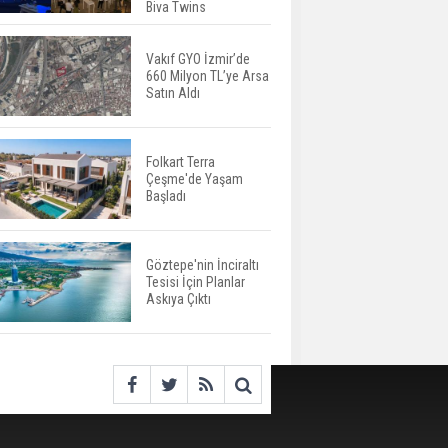
Değişiyor: Dijital Altyapı
Biva Twins
Öne Çıkıyor
Vakıf GYO İzmir’de
660 Milyon TL’ye Arsa
TOKİ'nin Kiralık Sosyal
Satın Aldı
Konut Modeli Kiraları
Düşürür Mü?
Folkart Terra
Çeşme'de Yaşam
İkinci El Konut Fiyatları
Başladı
İspanya'da Bir Yılda
Yüzde 16,2 Arttı
Göztepe'nin İnciraltı
Tesisi İçin Planlar
Konut Satışları Güçlü
Askıya Çıktı
Seyrini Korudu Yabancıya
Satış Geriledi