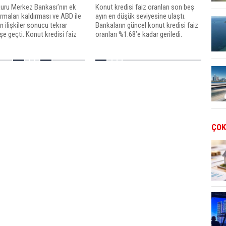
kuru Merkez Bankası’nın ek
Konut kredisi faiz oranları son beş
tırmaları kaldırması ve ABD ile
ayın en düşük seviyesine ulaştı.
 ilişkiler sonucu tekrar
Bankaların güncel konut kredisi faiz
şe geçti. Konut kredisi faiz
oranları %1.68’e kadar geriledi.
ı döviz kurundan nasıl
di?
ÇOK