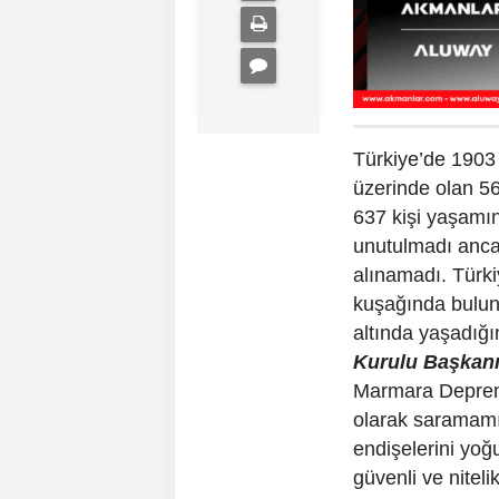
Türkiye’de 1903
üzerinde olan 5
637 kişi yaşamın
unutulmadı anca
alınamadı. Türk
kuşağında bulun
altında yaşadığ
Kurulu Başkan
Marmara Depremi
olarak saramam
endişelerini yoğu
güvenli ve niteli