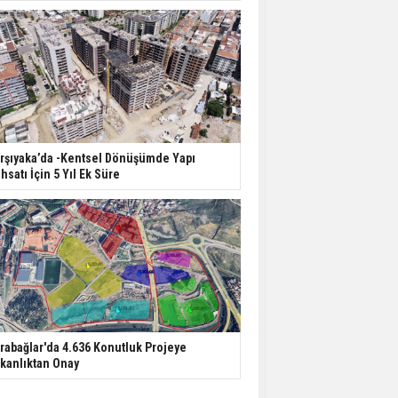
rşıyaka’da -Kentsel Dönüşümde Yapı
hsatı İçin 5 Yıl Ek Süre
rabağlar'da 4.636 Konutluk Projeye
kanlıktan Onay