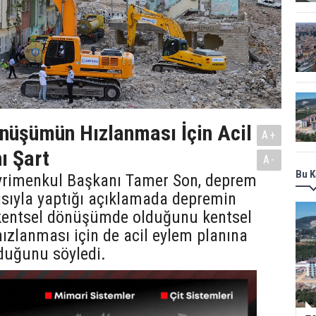
nüşümün Hızlanması İçin Acil
A+
ı Şart
A-
Bu K
rimenkul Başkanı Tamer Son, deprem
ısıyla yaptığı açıklamada depremin
entsel dönüşümde olduğunu kentsel
zlanması için de acil eylem planına
duğunu söyledi.