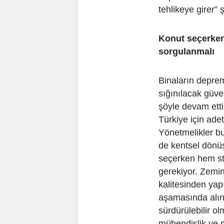
tehlikeye girer” 
Konut seçerken
sorgulanmalı
Binaların deprem
sığınılacak güven
şöyle devam ett
Türkiye için adet
Yönetmelikler bu
de kentsel dönüş
seçerken hem sta
gerekiyor. Zemi
kalitesinden yap
aşamasında alın
sürdürülebilir o
mühendislik ve 