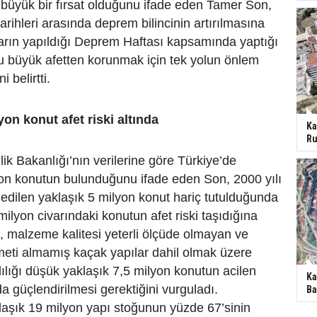
üyük bir fırsat olduğunu ifade eden Tamer Son,
tarihleri arasında deprem bilincinin artırılmasına
arın yapıldığı Deprem Haftası kapsamında yaptığı
u büyük afetten korunmak için tek yolun önlem
 belirtti.
yon konut afet riski altında
Ka
Ru
lik Bakanlığı’nın verilerine göre Türkiye’de
yon konutun bulunduğunu ifade eden Son, 2000 yılı
edilen yaklaşık 5 milyon konut hariç tutulduğunda
milyon civarındaki konutun afet riski taşıdığına
n, malzeme kalitesi yeterli ölçüde olmayan ve
meti almamış kaçak yapılar dahil olmak üzere
lığı düşük yaklaşık 7,5 milyon konutun acilen
Ka
a güçlendirilmesi gerektiğini vurguladı.
Ba
laşık 19 milyon yapı stoğunun yüzde 67’sinin