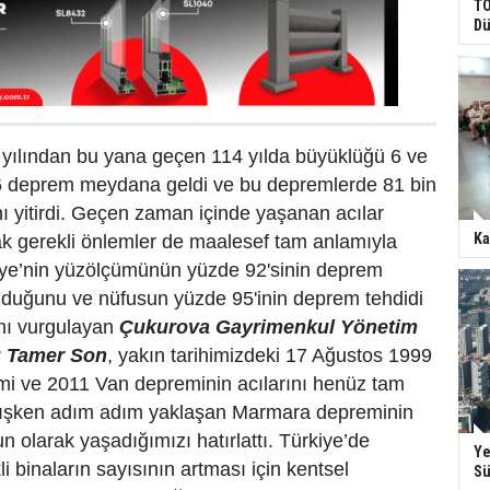
TO
Dü
 yılından bu yana geçen 114 yılda büyüklüğü 6 ve
6 deprem meydana geldi ve bu depremlerde 81 bin
ı yitirdi. Geçen zaman içinde yaşanan acılar
Ka
k gerekli önlemler de maalesef tam anlamıyla
iye’nin yüzölçümünün yüzde 92'sinin deprem
duğunu ve nüfusun yüzde 95'inin deprem tehdidi
ını vurgulayan
Çukurova Gayrimenkul Yönetim
ı Tamer Son
, yakın tarihimizdeki 17 Ağustos 1999
 ve 2011 Van depreminin acılarını henüz tam
ışken adım adım yaklaşan Marmara depreminin
n olarak yaşadığımızı hatırlattı. Türkiye’de
Ye
kli binaların sayısının artması için kentsel
Sü