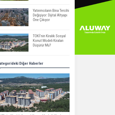
Yatırımcıların Bina Tercihi
Değişiyor: Dijital Altyapı
Öne Çıkıyor
TOKİ'nin Kiralık Sosyal
Konut Modeli Kiraları
Düşürür Mü?
İkinci El Konut Fiyatları
ategorideki Diğer Haberler
İspanya'da Bir Yılda
Yüzde 16,2 Arttı
Konut Satışları Güçlü
Seyrini Korudu Yabancıya
Satış Geriledi
ABD'de İnşaat