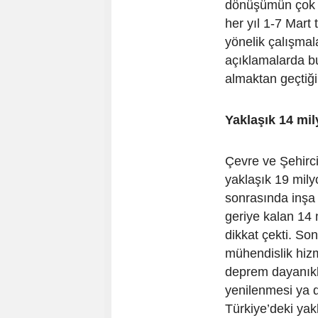
dönüşümün çok b
her yıl 1-7 Mart 
yönelik çalışmal
açıklamalarda b
almaktan geçtiğini
Yaklaşık 14 mil
Çevre ve Şehirci
yaklaşık 19 mil
sonrasında inşa 
geriye kalan 14 
dikkat çekti. So
mühendislik hiz
deprem dayanıklı
yenilenmesi ya d
Türkiye’deki yak