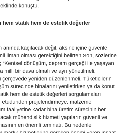
şeklinde konuştu.
 hem statik hem de estetik değerler
 anında kaçılacak değil, aksine içine güvenle
li liman olması gerektiğini belirten Son, sözlerine
i; “Kentsel dönüşüm, deprem gerçeği ile yaşayan
a milli bir dava olmalı ve ayrı yönetilmeli.
 çerçevede yeniden düzenlenmeli. Tüketicilerin
üm sürecinde binalarını yeniletirken ya da konut
tik hem de estetik değerleri sorgulamaları
n etüdünden projelendirmeye, malzeme
ım faaliyetine kadar bina üretim sürecinin her
acak mühendislik hizmeti yapıların güvenli ve
lmasının en önemli teminatı. Bu nedenle
mimarlık hizmetlerine gereken önemi veren inşaat