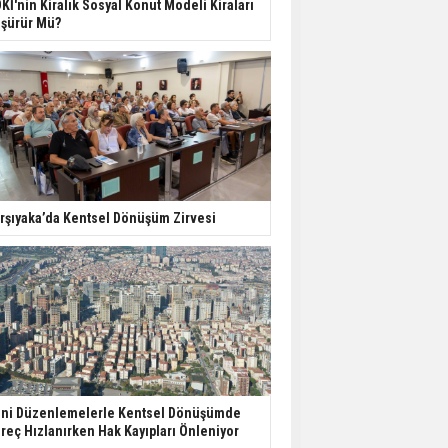
Kİ'nin Kiralık Sosyal Konut Modeli Kiraları
Harcamaları Geriledi
şürür Mü?
Tercih Döneminde
Barınma Telaşı Başladı
Aileden Miras Kalan Ev
Nasıl Satılır?
rşıyaka’da Kentsel Dönüşüm Zirvesi
İstanbul'da 15 Bin Kiralık
Sosyal Konut Eylülde
Kiraya Verilecek
ni Düzenlemelerle Kentsel Dönüşümde
reç Hızlanırken Hak Kayıpları Önleniyor