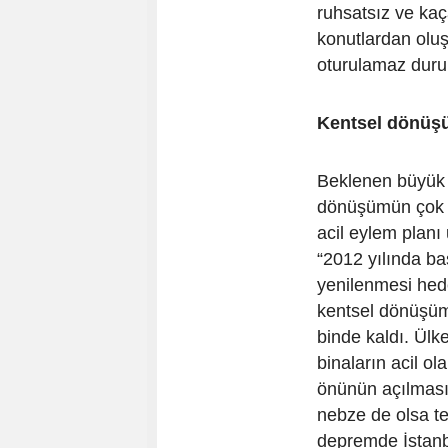
ruhsatsız ve kaç
konutlardan oluş
oturulamaz durum
Kentsel dönüşü
Beklenen büyük d
dönüşümün çok da
acil eylem plan
“2012 yılında b
yenilenmesi hed
kentsel dönüşüm 
binde kaldı. Ülke
binaların acil o
önünün açılması
nebze de olsa te
depremde İstanb