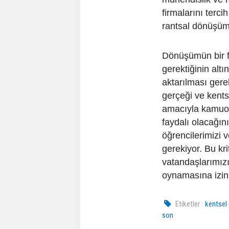
firmalarını terc
rantsal dönüşüm 
Dönüşümün bir fı
gerektiğinin alt
aktarılması gerek
gerçeği ve kents
amacıyla kamuoy
faydalı olacağını
öğrencilerimizi 
gerekiyor. Bu kri
vatandaşlarımızı
oynamasına izin 
Etiketler :
kentse
son