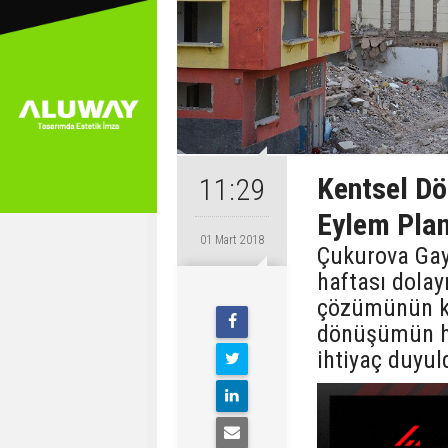
Kentsel Dö
11:29
Eylem Plan
01 Mart 2018
Çukurova Gay
haftası dolay
çözümünün k
dönüşümün hı
ihtiyaç duyul