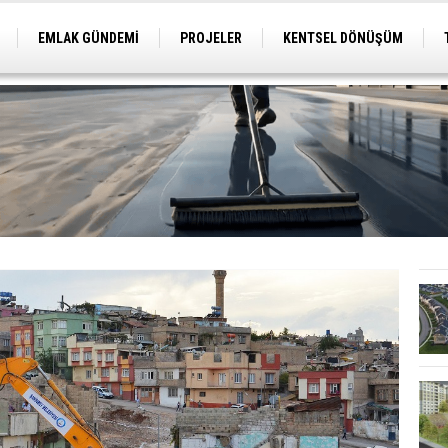
EMLAK GÜNDEMİ
PROJELER
KENTSEL DÖNÜŞÜM
TİCARİ PROJELER
ARSA-ARAZİ
İMAR