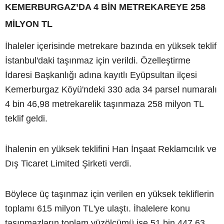
KEMERBURGAZ’DA 4 BİN METREKAREYE 258
MİLYON TL
İhaleler içerisinde metrekare bazında en yüksek teklif
İstanbul'daki taşınmaz için verildi. Özelleştirme
İdaresi Başkanlığı adına kayıtlı Eyüpsultan ilçesi
Kemerburgaz Köyü'ndeki 330 ada 34 parsel numaralı
4 bin 46,98 metrekarelik taşınmaza 258 milyon TL
teklif geldi.
İhalenin en yüksek teklifini Han İnşaat Reklamcılık ve
Dış Ticaret Limited Şirketi verdi.
Böylece üç taşınmaz için verilen en yüksek tekliflerin
toplamı 615 milyon TL'ye ulaştı. İhalelere konu
taşınmazların toplam yüzölçümü ise 51 bin 447,63