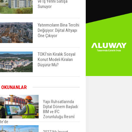
ve İş Yerini Satışa
Sunuyor
Yatırımcıların Bina Tercihi
Değişiyor: Dijital Altyapı
Öne Çıkıyor
TOKİ'nin Kiralık Sosyal
Konut Modeli Kiraları
Düşürür Mü?
İkinci El Konut Fiyatları
 OKUNANLAR
İspanya'da Bir Yılda
Yüzde 16,2 Arttı
Yapı Ruhsatlarında
Dijital Dönem Başladı:
BIM ve IFC
Konut Satışları Güçlü
Zorunluluğu Resmî
Seyrini Korudu Yabancıya
te'de
Satış Geriledi