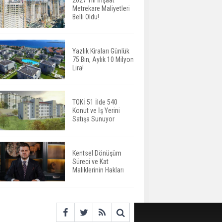
2027 Yılı İnşaat
Metrekare Maliyetleri
ABD'de İnşaat
Belli Oldu!
Harcamaları Geriledi
Yazlık Kiraları Günlük
75 Bin, Aylık 10 Milyon
Tercih Döneminde
Lira!
Barınma Telaşı Başladı
TOKİ 51 İlde 540
Konut ve İş Yerini
Aileden Miras Kalan Ev
Satışa Sunuyor
Nasıl Satılır?
Kentsel Dönüşüm
Süreci ve Kat
İstanbul'da 15 Bin Kiralık
Maliklerinin Hakları
Sosyal Konut Eylülde
Kiraya Verilecek