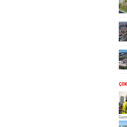
ÇOK
Gaze