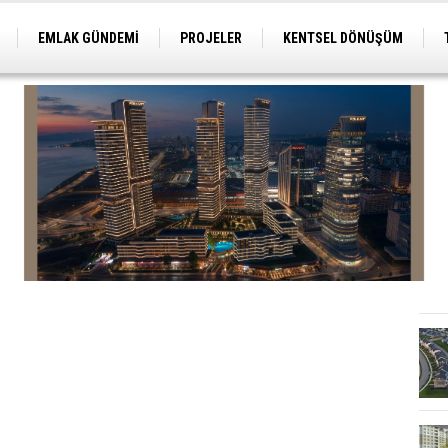
EMLAK GÜNDEMİ
PROJELER
KENTSEL DÖNÜŞÜM
TİCARİ PROJELER
ARSA-ARAZİ
İMAR