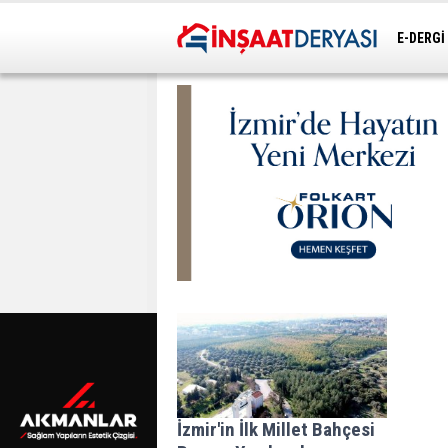
E-DERGİ
ULAŞIM
İzmir'in İlk Millet Bahçesi