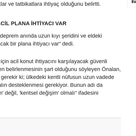
Ba
klar ve tatbikatlara ihtiyaç olduğunu belirtti.
ACİL PLANA İHTİYACI VAR
l deprem anında uzun kıyı şeridini ve eldeki
cak bir plana ihtiyacı var" dedi.
çin acil konut ihtiyacını karşılayacak güvenli
en belirlenmesinin şart olduğunu söyleyen Önalan,
erekir ki; ülkedeki kentli nüfusun uzun vadede
salın desteklenmesi gerekiyor. Bunun adı da
 değil, 'kentsel değişim' olmalı" ifadesini