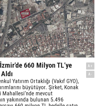
İzmir’de 660 Milyon TL’ye
A+
 Aldı
A-
nkul Yatırım Ortaklığı (Vakıf GYO),
tırımlarını büyütüyor. Şirket, Konak
li Mahallesi’nde mevcut
nın yakınında bulunan 5.496
arsayı 660 milyon TL bedelle satın