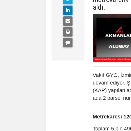
aldı.
Vakıf GYO, İzmi
devam ediyor. Ş
(KAP) yapılan a
ada 2 parsel num
Metrekaresi 12
Toplam 5 bin 49