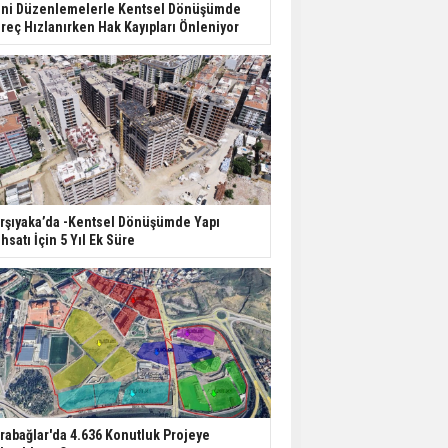
ni Düzenlemelerle Kentsel Dönüşümde
reç Hızlanırken Hak Kayıpları Önleniyor
rşıyaka’da -Kentsel Dönüşümde Yapı
hsatı İçin 5 Yıl Ek Süre
rabağlar'da 4.636 Konutluk Projeye