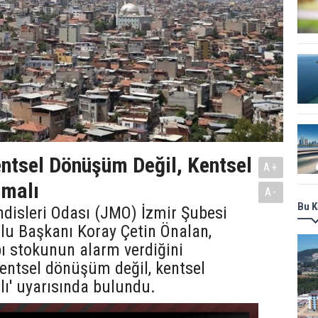
entsel Dönüşüm Değil, Kentsel
A+
lmalı
A-
Bu K
disleri Odası (JMO) İzmir Şubesi
lu Başkanı Koray Çetin Önalan,
pı stokunun alarm verdiğini
Kentsel dönüşüm değil, kentsel
ı' uyarısında bulundu.