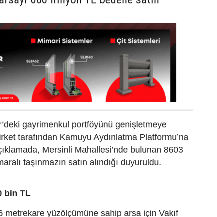
r’deki gayrimenkul portföyünü genişletmeye
irket tarafından Kamuyu Aydınlatma Platformu’na
çıklamada, Mersinli Mahallesi’nde bulunan 8603
aralı taşınmazın satın alındığı duyuruldu.
0 bin TL
6 metrekare yüzölçümüne sahip arsa için Vakıf