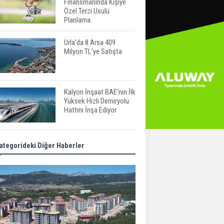
Finansmanında Kişiye
Özel Terzi Usulü
Planlama
Urla’da 8 Arsa 409
Milyon TL’ye Satışta
Kalyon İnşaat BAE'nin İlk
Yüksek Hızlı Demiryolu
Hattını İnşa Ediyor
ABD'de Konut Kredisi
ategorideki Diğer Haberler
Faizi Son Bir Yılın En
Yüksek Seviyesinde
TOKİ 51 İlde 540 Konut
ve İş Yerini Satışa
Sunuyor