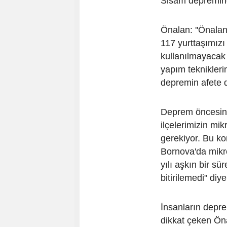
Sisam depreminde
Önalan: ''Önalan,
117 yurttaşımızı
kullanılmayacak 
yapım teknikleri
depremin afete 
Deprem öncesind
ilçelerimizin mi
gerekiyor. Bu ko
Bornova'da mikr
yılı aşkın bir s
bitirilemedi" diy
İnsanların depr
dikkat çeken Ön