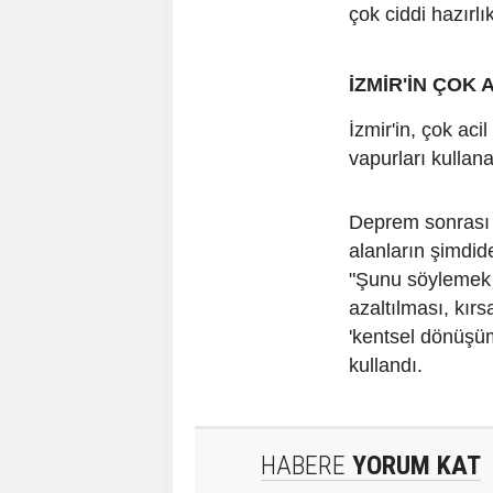
çok ciddi hazırlı
İZMİR'İN ÇOK 
İzmir'in, çok aci
vapurları kullana
Deprem sonrası i
alanların şimdid
"Şunu söylemek g
azaltılması, kır
'kentsel dönüşüm'
kullandı.
HABERE
YORUM KAT