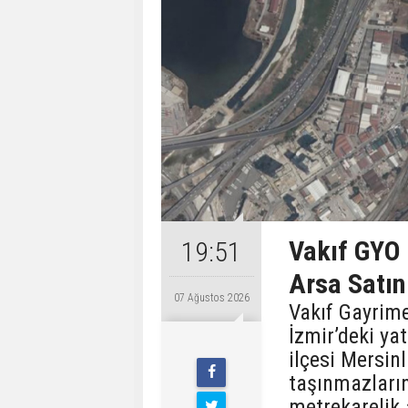
Vakıf GYO 
19:51
Arsa Satın
07 Ağustos 2026
Vakıf Gayrime
İzmir’deki ya
ilçesi Mersin
taşınmazları
metrekarelik 