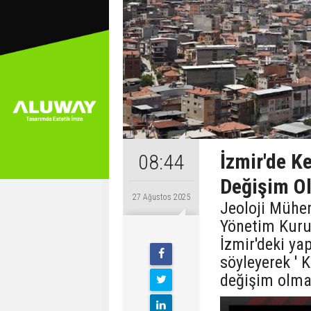
İzmir'de K
08:44
Değişim O
27 Ağustos 2025
Jeoloji Mühen
Yönetim Kuru
İzmir'deki ya
söyleyerek ' 
değişim olmal