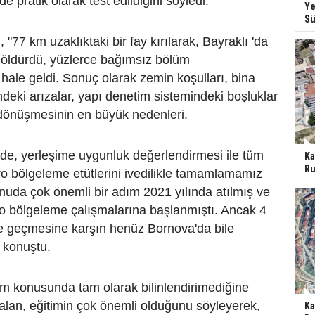
 pratik olarak test edildiğini söyledi.
Ye
Sü
 "77 km uzaklıktaki bir fay kırılarak, Bayraklı 'da
 öldürdü, yüzlerce bağımsız bölüm
hale geldi. Sonuç olarak zemin koşulları, bina
ndeki arızalar, yapı denetim sistemindeki boşluklar
dönüşmesinin en büyük nedenleri.
e, yerleşime uygunluk değerlendirmesi ile tüm
Ka
Ru
kro bölgeleme etütlerini ivedilikle tamamlamamız
nuda çok önemli bir adım 2021 yılında atılmış ve
o bölgeleme çalışmalarına başlanmıştı. Ancak 4
üre geçmesine karşın henüz Bornova'da bile
e konuştu.
em konusunda tam olarak bilinlendirimediğine
alan, eğitimin çok önemli olduğunu söyleyerek,
Ka