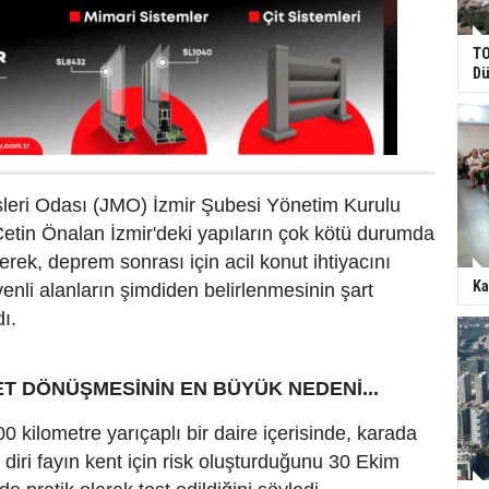
TO
Dü
sleri Odası (JMO) İzmir Şubesi Yönetim Kurulu
etin Önalan İzmir'deki yapıların çok kötü durumda
rek, deprem sonrası için acil konut ihtiyacını
Ka
enli alanların şimdiden belirlenmesinin şart
ı.
T DÖNÜŞMESİNİN EN BÜYÜK NEDENİ...
0 kilometre yarıçaplı bir daire içerisinde, karada
 diri fayın kent için risk oluşturduğunu 30 Ekim