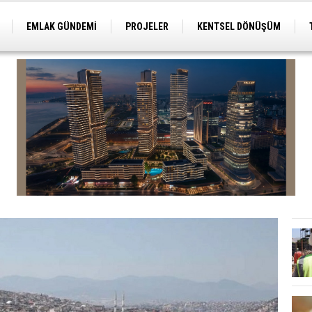
EMLAK GÜNDEMİ
PROJELER
KENTSEL DÖNÜŞÜM
TİCARİ PROJELER
ARSA-ARAZİ
İMAR