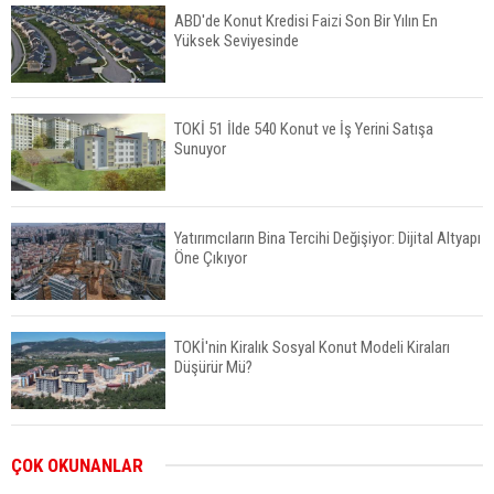
ABD'de Konut Kredisi Faizi Son Bir Yılın En
Yüksek Seviyesinde
TOKİ 51 İlde 540 Konut ve İş Yerini Satışa
Sunuyor
Yatırımcıların Bina Tercihi Değişiyor: Dijital Altyapı
Öne Çıkıyor
TOKİ'nin Kiralık Sosyal Konut Modeli Kiraları
Düşürür Mü?
İkinci El Konut Fiyatları İspanya'da Bir Yılda
ÇOK OKUNANLAR
Yüzde 16,2 Arttı