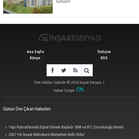
Sunuyor
İstanbul'da 15 Bin Kiralık Sosyal Konut Eylülde
Kiraya Verilecek
Ana Sayfa
İletişim
Künye
RSS
Tüm Hakları Saklıdır © 2016
İnşaat Deryası
|
Haber Scripti
Günün Öne Çıkan Haberleri
Yapı Ruhsatlarında Dijital Dönem Başladı: BIM ve IFC Zorunluluğu Resmî
Gazete'de
2027 Yılı İnşaat Metrekare Maliyetleri Belli Oldu!