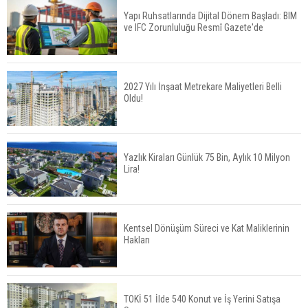
Yapı Ruhsatlarında Dijital Dönem Başladı: BIM
ve IFC Zorunluluğu Resmî Gazete'de
Konut Satışları Güçlü Seyrini Korudu Yabancıya
Satış Geriledi
2027 Yılı İnşaat Metrekare Maliyetleri Belli
Oldu!
ABD'de İnşaat Harcamaları Geriledi
Yazlık Kiraları Günlük 75 Bin, Aylık 10 Milyon
Lira!
Tercih Döneminde Barınma Telaşı Başladı
Kentsel Dönüşüm Süreci ve Kat Maliklerinin
Hakları
Aileden Miras Kalan Ev Nasıl Satılır?
TOKİ 51 İlde 540 Konut ve İş Yerini Satışa