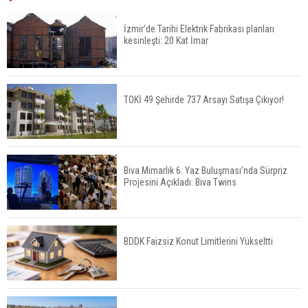
Hattını İnşa Ediyor
İzmir’de Tarihi Elektrik Fabrikası planları
kesinleşti: 20 Kat İmar
ABD'de Konut Kredisi Faizi Son Bir Yılın En
Yüksek Seviyesinde
TOKİ 49 Şehirde 737 Arsayı Satışa Çıkıyor!
TOKİ 51 İlde 540 Konut ve İş Yerini Satışa
Sunuyor
Biva Mimarlık 6. Yaz Buluşması’nda Sürpriz
Projesini Açıkladı: Biva Twins
Yatırımcıların Bina Tercihi Değişiyor: Dijital Altyapı
Öne Çıkıyor
BDDK Faizsiz Konut Limitlerini Yükseltti
TOKİ'nin Kiralık Sosyal Konut Modeli Kiraları
Düşürür Mü?