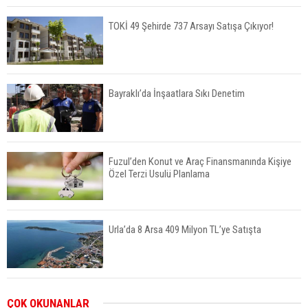
TOKİ 49 Şehirde 737 Arsayı Satışa Çıkıyor!
Bayraklı’da İnşaatlara Sıkı Denetim
Fuzul’den Konut ve Araç Finansmanında Kişiye
Özel Terzi Usulü Planlama
Urla’da 8 Arsa 409 Milyon TL’ye Satışta
Kalyon İnşaat BAE'nin İlk Yüksek Hızlı Demiryolu
ÇOK OKUNANLAR