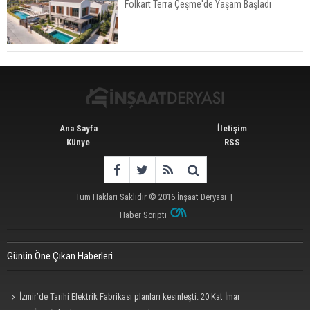
Folkart Terra Çeşme'de Yaşam Başladı
İkinci El Konut Fiyatları İspanya'da Bir Yılda
Yüzde 16,2 Arttı
Ana Sayfa
İletişim
Künye
RSS
Tüm Hakları Saklıdır © 2016
İnşaat Deryası
|
Haber Scripti
Günün Öne Çıkan Haberleri
İzmir’de Tarihi Elektrik Fabrikası planları kesinleşti: 20 Kat İmar