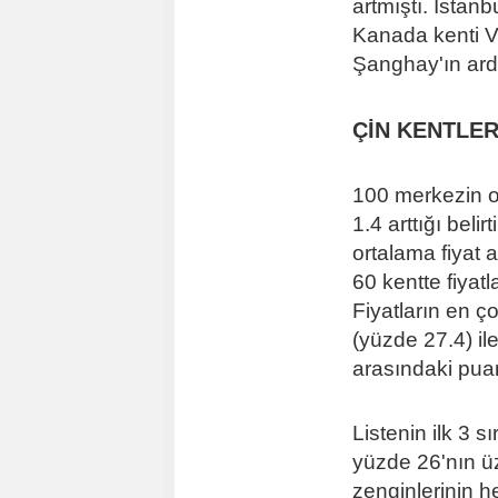
artmıştı. İstanb
Kanada kenti V
Şanghay'ın ard
ÇİN KENTLER
100 merkezin or
1.4 arttığı beli
ortalama fiyat a
60 kentte fiyatl
Fiyatların en ç
(yüzde 27.4) i
arasındaki puan
Listenin ilk 3 s
yüzde 26'nın ü
zenginlerinin h