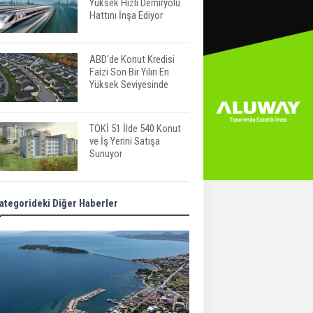
Yüksek Hızlı Demiryolu
Hattını İnşa Ediyor
ABD'de Konut Kredisi
Faizi Son Bir Yılın En
Yüksek Seviyesinde
TOKİ 51 İlde 540 Konut
ve İş Yerini Satışa
Sunuyor
Yatırımcıların Bina Tercihi
ategorideki Diğer Haberler
Değişiyor: Dijital Altyapı
Öne Çıkıyor
TOKİ'nin Kiralık Sosyal
Konut Modeli Kiraları
Düşürür Mü?