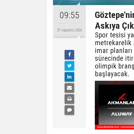
Göztepe'nin
09:55
Askıya Çık
07 Ağustos 2026
Spor tesisi y
metrekarelik 
imar planları 
sürecinde iti
olimpik branş
başlayacak.