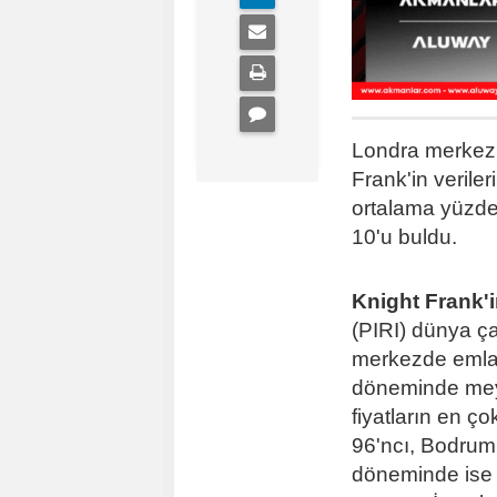
Londra merkezli
Frank'in veriler
ortalama yüzde
10'u buldu.
Knight Frank'i
(PIRI) dünya ça
merkezde emlak
döneminde mey
fiyatların en ç
96'ncı, Bodrum 
döneminde ise İ