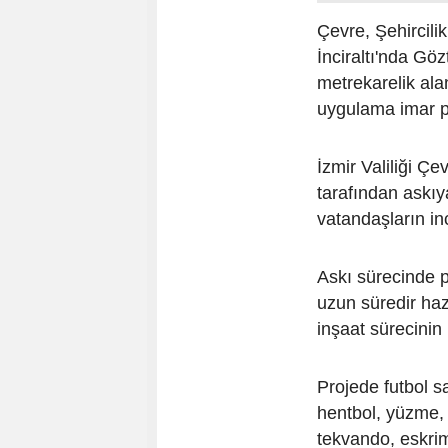
Çevre, Şehircilik
İnciraltı'nda Gö
metrekarelik ala
uygulama imar pl
İzmir Valiliği Çe
tarafından askıya
vatandaşların in
Askı sürecinde p
uzun süredir hazı
inşaat sürecinin
Projede futbol s
hentbol, yüzme, 
tekvando, eskrim