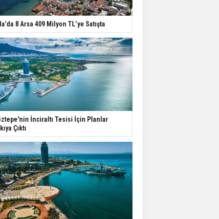
İkinci El Konut Fiyatları
la’da 8 Arsa 409 Milyon TL’ye Satışta
İspanya'da Bir Yılda
Yüzde 16,2 Arttı
Konut Satışları Güçlü
Seyrini Korudu Yabancıya
Satış Geriledi
ABD'de İnşaat
ztepe'nin İnciraltı Tesisi İçin Planlar
Harcamaları Geriledi
kıya Çıktı
Tercih Döneminde
Barınma Telaşı Başladı