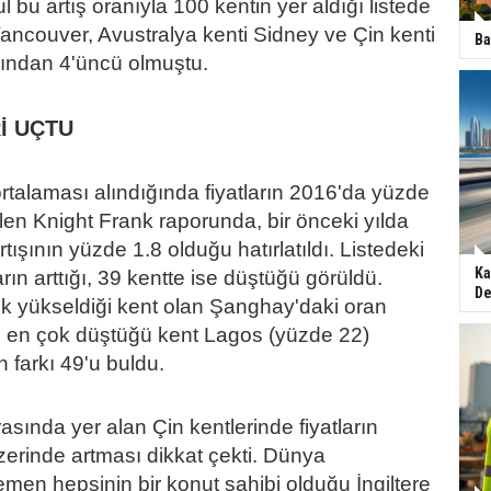
ul bu artış oranıyla 100 kentin yer aldığı listede
ancouver, Avustralya kenti Sidney ve Çin kenti
Ba
ından 4'üncü olmuştu.
İ UÇTU
talaması alındığında fiyatların 2016'da yüzde
rtilen Knight Frank raporunda, bir önceki yılda
rtışının yüzde 1.8 olduğu hatırlatıldı. Listedeki
Ka
arın arttığı, 39 kentte ise düştüğü görüldü.
De
ok yükseldiği kent olan Şanghay'daki oran
le en çok düştüğü kent Lagos (yüzde 22)
 farkı 49'u buldu.
ırasında yer alan Çin kentlerinde fiyatların
zerinde artması dikkat çekti. Dünya
emen hepsinin bir konut sahibi olduğu İngiltere