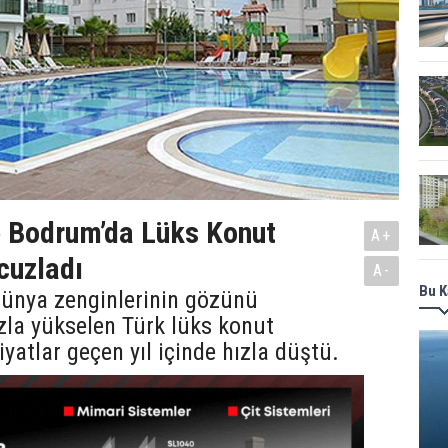
e Bodrum’da Lüks Konut
A+
cuzladı
A-
Bu K
dünya zenginlerinin gözünü
zla yükselen Türk lüks konut
iyatlar geçen yıl içinde hızla düştü.