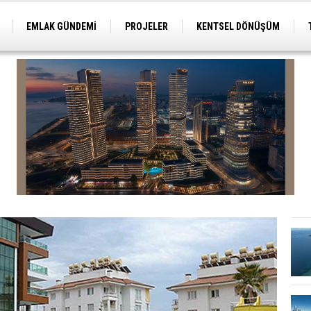
EMLAK GÜNDEMİ
PROJELER
KENTSEL DÖNÜŞÜM
TİCARİ PROJELER
ARSA-ARAZİ
İMAR