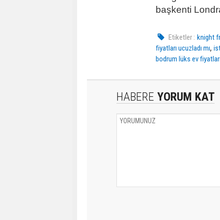
başkenti Londra
Etiketler :
knight f
,
fiyatları ucuzladı mı
is
bodrum lüks ev fiyatlar
HABERE
YORUM KAT