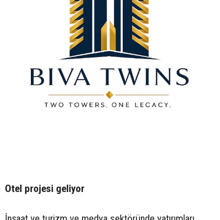
Otel projesi geliyor
İnşaat ve turizm ve medya sektöründe yatırımları