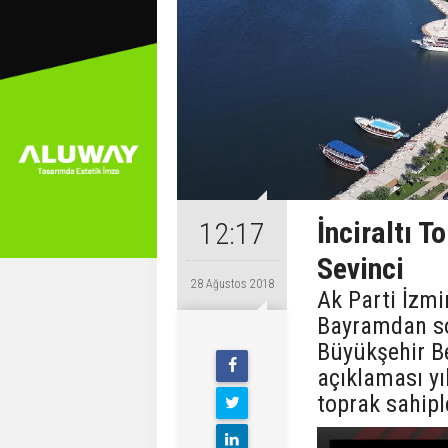
İnciraltı T
12:17
Sevinci
28 Ağustos 2018
Ak Parti İzmi
Bayramdan son
Büyükşehir Bel
açıklaması yı
toprak sahipl