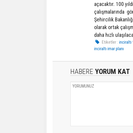
açacaktır. 100 yıl
çalışmalarında gör
Şehircilik Bakanlı
olarak ortak çalış
daha hızlı ulaşıla
Etiketler :
inciraltı
inciraltı imar planı
HABERE
YORUM KAT