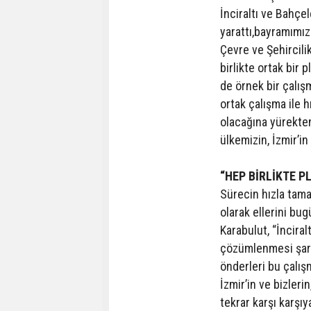
İnciraltı ve Bahçe
yarattı,bayramımız
Çevre ve Şehircili
birlikte ortak bir p
de örnek bir çalış
ortak çalışma ile 
olacağına yürekten
ülkemizin, İzmir’in 
“HEP BİRLİKTE 
Sürecin hızla tama
olarak ellerini bu
Karabulut, “İncira
çözümlenmesi şartt
önderleri bu çalış
İzmir’in ve bizleri
tekrar karşı karşı