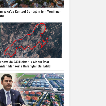
Yatırımcıların Bina Tercihi
rşıyaka'da Kentsel Dönüşüm İçin Yeni İmar
Değişiyor: Dijital Altyapı
anı
Öne Çıkıyor
TOKİ'nin Kiralık Sosyal
Konut Modeli Kiraları
Düşürür Mü?
İkinci El Konut Fiyatları
İspanya'da Bir Yılda
rnova'da 243 Hektarlık Alanın İmar
Yüzde 16,2 Arttı
anları Mahkeme Kararıyla İptal Edildi
Konut Satışları Güçlü
Seyrini Korudu Yabancıya
Satış Geriledi