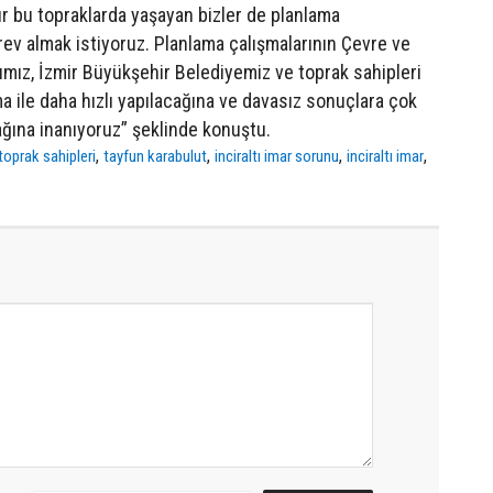
dır bu topraklarda yaşayan bizler de planlama
ev almak istiyoruz. Planlama çalışmalarının Çevre ve
ğımız, İzmir Büyükşehir Belediyemiz ve toprak sahipleri
ma ile daha hızlı yapılacağına ve davasız sonuçlara çok
cağına inanıyoruz” şeklinde konuştu.
,
,
,
,
 toprak sahipleri
tayfun karabulut
inciraltı imar sorunu
inciraltı imar