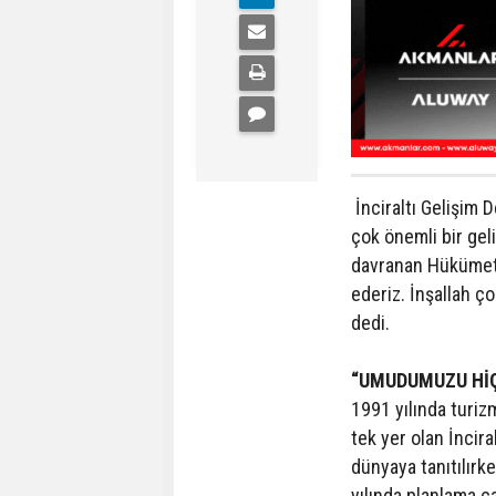
İnciraltı Gelişim 
çok önemli bir gel
davranan Hükümeti
ederiz. İnşallah ço
dedi.
“UMUDUMUZU Hİ
1991 yılında turiz
tek yer olan İncira
dünyaya tanıtılırk
yılında planlama ç