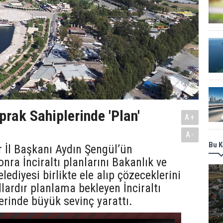
oprak Sahiplerinde 'Plan'
A+
A-
Bu K
r İl Başkanı Aydın Şengül’ün
ra İnciraltı planlarını Bakanlık ve
ediyesi birlikte ele alıp çözeceklerini
llardır planlama bekleyen İnciraltı
erinde büyük sevinç yarattı.