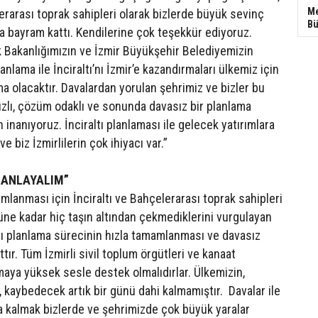
Me
lerarası toprak sahipleri olarak bizlerde büyük sevinç
Bü
a bayram kattı. Kendilerine çok teşekkür ediyoruz.
k Bakanlığımızın ve İzmir Büyükşehir Belediyemizin
lanlama ile İnciraltı’nı İzmir’e kazandırmaları ülkemiz için
ma olacaktır. Davalardan yorulan şehrimiz ve bizler bu
hızlı, çözüm odaklı ve sonunda davasız bir planlama
 inanıyoruz. İnciraltı planlaması ile gelecek yatırımlara
ve biz İzmirlilerin çok ihiyacı var.”
PLANLAYALIM”
mlanması için İnciraltı ve Bahçelerarası toprak sahipleri
güne kadar hiç taşın altından çekmediklerini vurgulayan
ltı planlama sürecinin hızla tamamlanması ve davasız
ır. Tüm İzmirli sivil toplum örgütleri ve kanaat
maya yüksek sesle destek olmalıdırlar. Ülkemizin,
n, kaybedecek artık bir günü dahi kalmamıştır. Davalar ile
ya kalmak bizlerde ve şehrimizde çok büyük yaralar