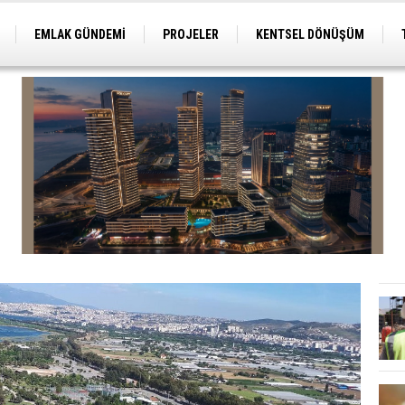
EMLAK GÜNDEMİ
PROJELER
KENTSEL DÖNÜŞÜM
TİCARİ PROJELER
ARSA-ARAZİ
İMAR