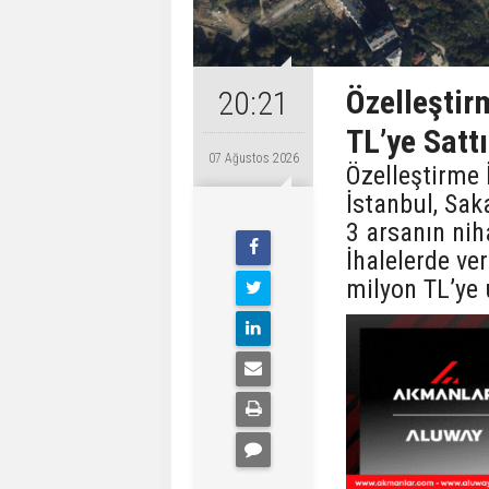
Özelleştir
20:21
TL’ye Sattı
07 Ağustos 2026
Özelleştirme 
İstanbul, Sak
3 arsanın nih
İhalelerde ver
milyon TL’ye 