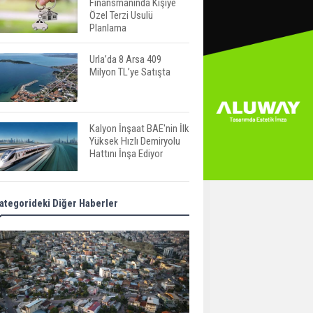
Finansmanında Kişiye
Özel Terzi Usulü
Planlama
Urla’da 8 Arsa 409
Milyon TL’ye Satışta
Kalyon İnşaat BAE'nin İlk
Yüksek Hızlı Demiryolu
Hattını İnşa Ediyor
ABD'de Konut Kredisi
ategorideki Diğer Haberler
Faizi Son Bir Yılın En
Yüksek Seviyesinde
TOKİ 51 İlde 540 Konut
ve İş Yerini Satışa
Sunuyor