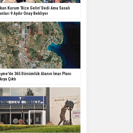
kan Kurum 'Bize Gelin' Dedi Ama Sasalı
anları 9 Aydır Onay Bekliyor
şme'de 365 Dönümlük Alanın İmar Planı
kıya Çıktı