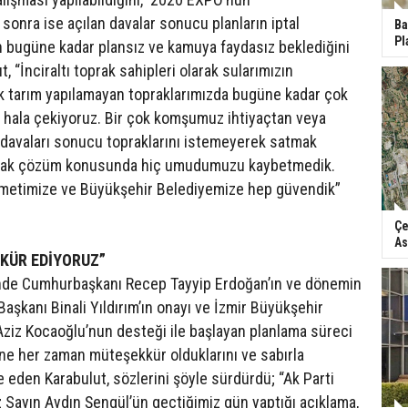
onra ise açılan davalar sonucu planların iptal
Ba
Pl
in bugüne kadar plansız ve kamuya faydasız beklediğini
t, “İnciraltı toprak sahipleri olarak sularımızın
ık tarım yapılamayan topraklarımızda bugüne kadar çok
ve hala çekiyoruz. Bir çok komşumuz ihtiyaçtan veya
u davaları sonucu topraklarını istemeyerek satmak
ncak çözüm konusunda hiç umudumuzu kaybetmedik.
metimize ve Büyükşehir Belediyemize hep güvendik”
Çe
As
KKÜR EDİYORUZ”
nde Cumhurbaşkanı Recep Tayyip Erdoğan’ın ve dönemin
şkanı Binali Yıldırım’ın onayı ve İzmir Büyükşehir
Aziz Kocaoğlu’nun desteği ile başlayan planlama süreci
ne her zaman müteşekkür olduklarını ve sabırla
de eden Karabulut, sözlerini şöyle sürdürdü; “Ak Parti
z Sayın Aydın Şengül’ün geçtiğimiz gün yaptığı açıklama,