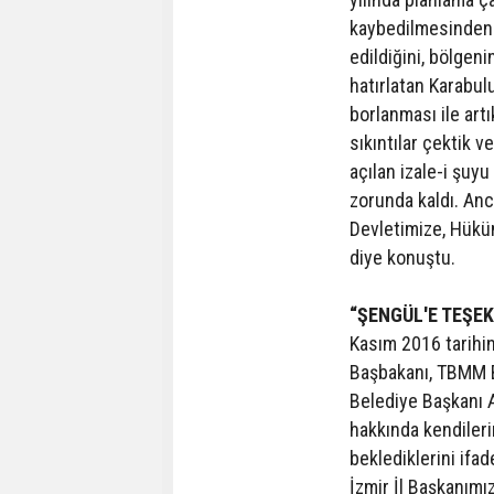
kaybedilmesinden s
edildiğini, bölgen
hatırlatan Karabulu
borlanması ile art
sıkıntılar çektik 
açılan izale-i şuy
zorunda kaldı. A
Devletimize, Hükü
diye konuştu.
“ŞENGÜL'E TEŞE
Kasım 2016 tarihi
Başbakanı, TBMM Ba
Belediye Başkanı 
hakkında kendileri
beklediklerini ifa
İzmir İl Başkanımı