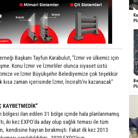
Ka
Pl
Derneği Başkanı Tayfun Karabulut, “İzmir ve ülkemiz için
işme. Konu İzmir ve İzmirliler olunca siyaset üstü
mize ve İzmir Büyükşehir Belediyemize çok teşekkür
Bo
k kısa zaman içerisinde İzmir, İnciraltı’nı kazanacak”
Pl
Ç KAYBETMEDİK”
m bölgesi ilan edilen 31 bölge içinde hala planlanmamış
ltı, iki kez EXPO'da aday olup sağlık teması ile tüm
en, kendisine hayran bırakmıştı. Fakat ilk kez 2013
alışması yapılabildiğini, 2020 EXPO’nun