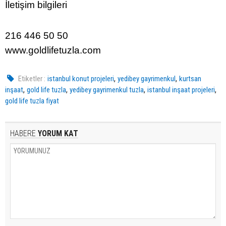
İletişim bilgileri
216 446 50 50
www.goldlifetuzla.com
,
,
Etiketler :
istanbul konut projeleri
yedibey gayrimenkul
kurtsan
,
,
,
,
inşaat
gold life tuzla
yedibey gayrimenkul tuzla
istanbul inşaat projeleri
gold life tuzla fiyat
HABERE
YORUM KAT