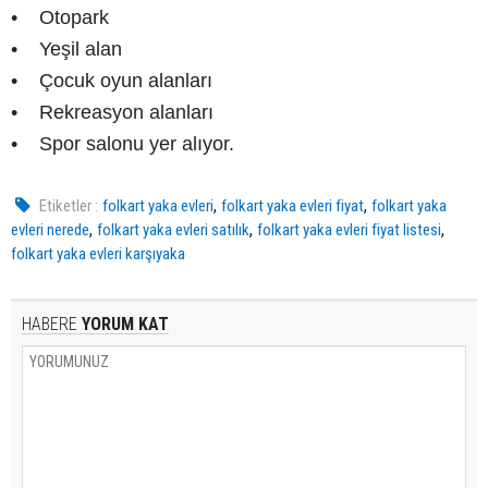
• Otopark
• Yeşil alan
• Çocuk oyun alanları
• Rekreasyon alanları
• Spor salonu yer alıyor.
,
,
Etiketler :
folkart yaka evleri
folkart yaka evleri fiyat
folkart yaka
,
,
,
evleri nerede
folkart yaka evleri satılık
folkart yaka evleri fiyat listesi
folkart yaka evleri karşıyaka
HABERE
YORUM KAT