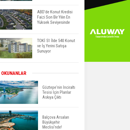
ABD'de Konut Kredisi
Faizi Son Bir Yılın En
Yüksek Seviyesinde
TOKİ 51 İlde 540 Konut
ve İş Yerini Satışa
Sunuyor
Yatırımcıların Bina Tercihi
 OKUNANLAR
Değişiyor: Dijital Altyapı
Öne Çıkıyor
Göztepe'nin İnciraltı
Tesisi İçin Planlar
Askıya Çıktı
TOKİ'nin Kiralık Sosyal
Konut Modeli Kiraları
Düşürür Mü?
Balçova Arsaları
Büyükşehir
İkinci El Konut Fiyatları
Meclisi'nde!