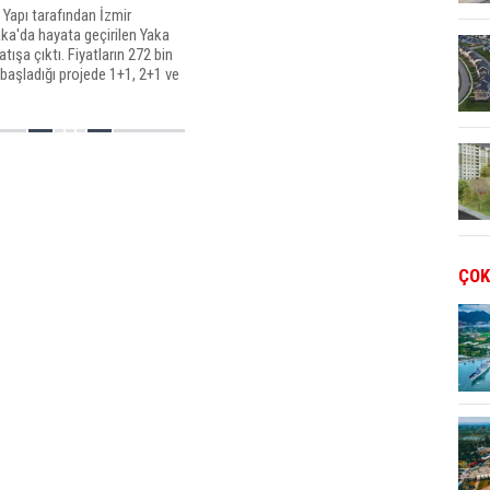
 Yapı tarafından İzmir
ka'da hayata geçirilen Yaka
atışa çıktı. Fiyatların 272 bin
başladığı projede 1+1, 2+1 ve
re seçenekleri yer alıyor.
ÇOK