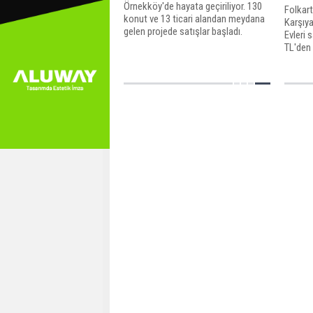
Örnekköy'de hayata geçiriliyor. 130
Folkart
konut ve 13 ticari alandan meydana
Karşıya
gelen projede satışlar başladı.
Evleri s
Folkart Yaka Evleri projesinde fiyatlar
TL'den 
272 bin liradan başlıyor.
3+1 dai