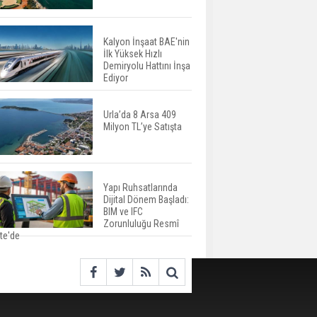
İspanya'da Bir Yılda
Yüzde 16,2 Arttı
Kalyon İnşaat BAE'nin
İlk Yüksek Hızlı
Konut Satışları Güçlü
Demiryolu Hattını İnşa
Seyrini Korudu Yabancıya
Ediyor
Satış Geriledi
Urla’da 8 Arsa 409
Milyon TL’ye Satışta
ABD'de İnşaat
Harcamaları Geriledi
Yapı Ruhsatlarında
Dijital Dönem Başladı:
Tercih Döneminde
BIM ve IFC
Barınma Telaşı Başladı
Zorunluluğu Resmî
te'de