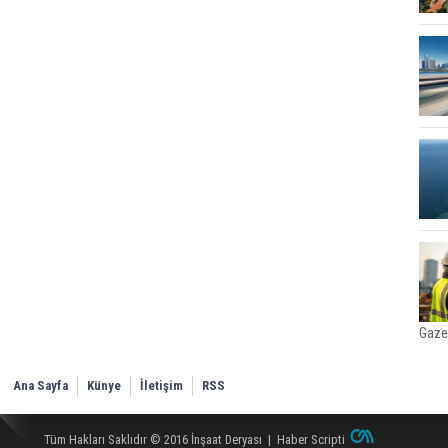
Gaze
Ana Sayfa
Künye
İletişim
RSS
Tüm Hakları Saklıdır © 2016
İnşaat Deryası
|
Haber Scripti