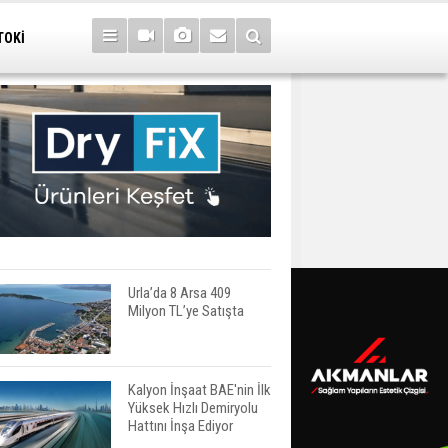
TOKİ
Urla’da 8 Arsa 409
Milyon TL’ye Satışta
Kalyon İnşaat BAE'nin İlk
Yüksek Hızlı Demiryolu
Hattını İnşa Ediyor