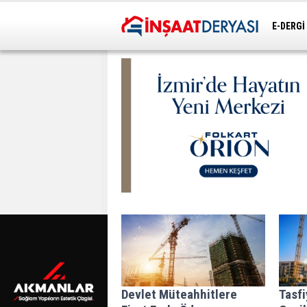
E-DERGİ
ULAŞIM
Devlet Müteahhitlere
Tasf