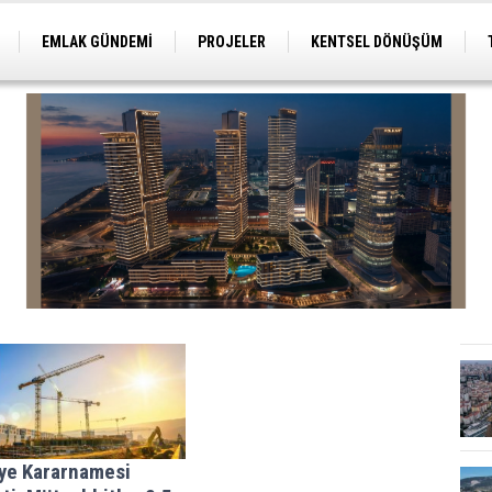
EMLAK GÜNDEMİ
PROJELER
KENTSEL DÖNÜŞÜM
TİCARİ PROJELER
ARSA-ARAZİ
İMAR
iye Kararnamesi