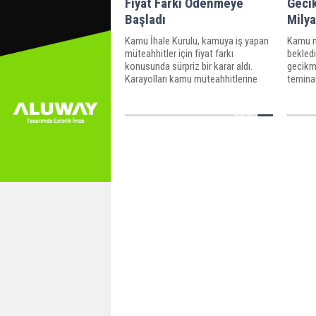
Fiyat Farkı Ödenmeye
Gecik
Başladı
Milya
Kamu İhale Kurulu, kamuya iş yapan
Kamu m
müteahhitler için fiyat farkı
bekledi
konusunda sürpriz bir karar aldı.
gecikm
Karayolları kamu müteahhitlerine
temina
olan borcunu fiyat farkıyla ödemeye
neden o
başladı.
müteahh
TL'yi b