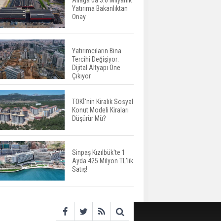
Aliağa’da 3.6 Milyarlık
Yatırıma Bakanlıktan
Aileden Miras Kalan Ev
Onay
Nasıl Satılır?
Yatırımcıların Bina
Tercihi Değişiyor:
İstanbul'da 15 Bin Kiralık
Dijital Altyapı Öne
Sosyal Konut Eylülde
Çıkıyor
Kiraya Verilecek
TOKİ'nin Kiralık Sosyal
Konut Modeli Kiraları
Miras Kalan Ev ve Tarım
Düşürür Mü?
Arazilerinde Yeni Dönem
Başlıyor
Sinpaş Kızılbük'te 1
Ayda 425 Milyon TL'lik
Avrupa'da Konut
Satış!
Yatırımında Yeni Cazip
Ülke: Fransa