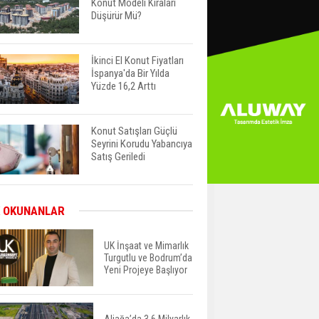
Konut Modeli Kiraları
Düşürür Mü?
İkinci El Konut Fiyatları
İspanya'da Bir Yılda
Yüzde 16,2 Arttı
Konut Satışları Güçlü
Seyrini Korudu Yabancıya
Satış Geriledi
ABD'de İnşaat
 OKUNANLAR
Harcamaları Geriledi
UK İnşaat ve Mimarlık
Turgutlu ve Bodrum’da
Yeni Projeye Başlıyor
Tercih Döneminde
Barınma Telaşı Başladı