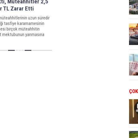
ti, Müteahhitler 2,5
r TL Zarar Etti
üteahhitlerinin uzun süredir
ği tasfiye kararnamesinin
esi birçok müteahhitin
t mektubunun yanmasına
ldu. Sektör temsilcileri
itlerin zararının 2,5 milyar
ulduğunu ifade ediyor.
ÇOK