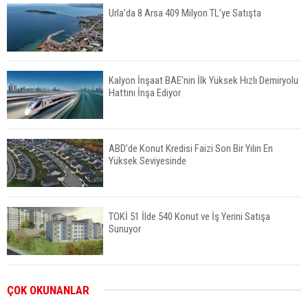
Urla’da 8 Arsa 409 Milyon TL’ye Satışta
Kalyon İnşaat BAE'nin İlk Yüksek Hızlı Demiryolu
Hattını İnşa Ediyor
ABD'de Konut Kredisi Faizi Son Bir Yılın En
Yüksek Seviyesinde
TOKİ 51 İlde 540 Konut ve İş Yerini Satışa
Sunuyor
Yatırımcıların Bina Tercihi Değişiyor: Dijital Altyapı
ÇOK OKUNANLAR
Öne Çıkıyor