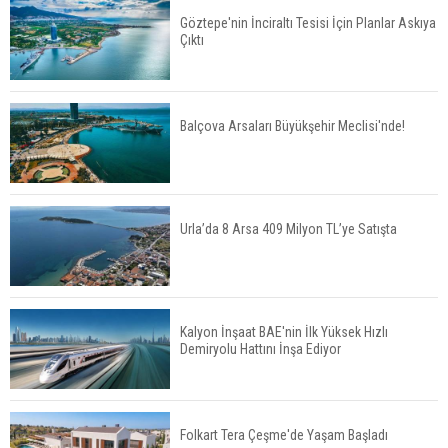
Göztepe'nin İnciraltı Tesisi İçin Planlar Askıya
Çıktı
TOKİ'nin Kiralık Sosyal Konut Modeli Kiraları
Düşürür Mü?
Balçova Arsaları Büyükşehir Meclisi'nde!
İkinci El Konut Fiyatları İspanya'da Bir Yılda
Yüzde 16,2 Arttı
Urla’da 8 Arsa 409 Milyon TL’ye Satışta
Konut Satışları Güçlü Seyrini Korudu Yabancıya
Satış Geriledi
Kalyon İnşaat BAE'nin İlk Yüksek Hızlı
Demiryolu Hattını İnşa Ediyor
ABD'de İnşaat Harcamaları Geriledi
Folkart Tera Çeşme'de Yaşam Başladı