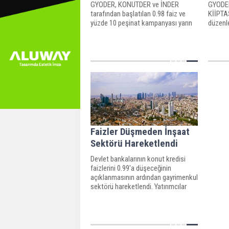
GYODER, KONUTDER ve İNDER
GYODER
tarafından başlatılan 0.98 faiz ve
KİİPTA
yüzde 10 peşinat kampanyası yarın
düzenl
başlıyor.
kampan
başlıyo
Faizler Düşmeden İnşaat
Sektörü Hareketlendi
Devlet bankalarının konut kredisi
faizlerini 0.99'a düşeceğinin
açıklanmasının ardından gayrimenkul
sektörü hareketlendi. Yatırımcılar
kampanyaya yoğun bir talep
göstererek inşaat firmalarından bilgi
alıyor.