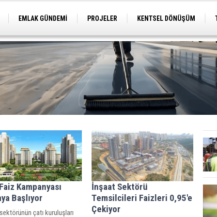
EMLAK GÜNDEMİ
PROJELER
KENTSEL DÖNÜŞÜM
TİCARİ PROJELER
ARSA-ARAZİ
İMAR
 Faiz Kampanyası
İnşaat Sektörü
ya Başlıyor
Temsilcileri Faizleri 0,95'e
Çekiyor
sektörünün çatı kuruluşları