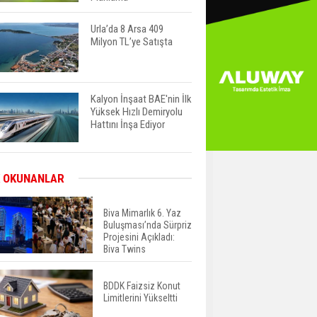
Urla’da 8 Arsa 409
Milyon TL’ye Satışta
Kalyon İnşaat BAE'nin İlk
Yüksek Hızlı Demiryolu
Hattını İnşa Ediyor
ABD'de Konut Kredisi
 OKUNANLAR
Faizi Son Bir Yılın En
Yüksek Seviyesinde
Biva Mimarlık 6. Yaz
Buluşması’nda Sürpriz
Projesini Açıkladı:
TOKİ 51 İlde 540 Konut
Biva Twins
ve İş Yerini Satışa
Sunuyor
BDDK Faizsiz Konut
Limitlerini Yükseltti
Yatırımcıların Bina Tercihi