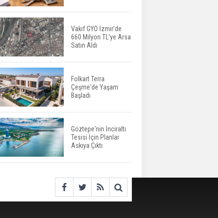
Değişiyor: Dijital Altyapı
Öne Çıkıyor
Vakıf GYO İzmir’de
660 Milyon TL’ye Arsa
TOKİ'nin Kiralık Sosyal
Satın Aldı
Konut Modeli Kiraları
Düşürür Mü?
Folkart Terra
Çeşme'de Yaşam
İkinci El Konut Fiyatları
Başladı
İspanya'da Bir Yılda
Yüzde 16,2 Arttı
Göztepe'nin İnciraltı
Tesisi İçin Planlar
Konut Satışları Güçlü
Askıya Çıktı
Seyrini Korudu Yabancıya
Satış Geriledi