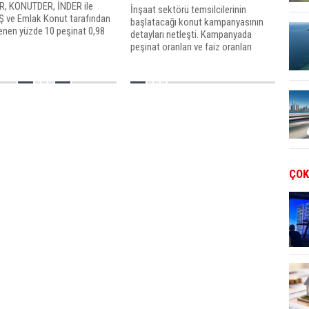
, KONUTDER, İNDER ile
İnşaat sektörü temsilcilerinin
Ş ve Emlak Konut tarafından
başlatacağı konut kampanyasının
enen yüzde 10 peşinat 0,98
detayları netleşti. Kampanyada
yası önümüzdeki hafta
peşinat oranları ve faiz oranları
r.
düşürülecek. Kampanyaya katılan
firmalar yüzde 5 peşinat 0,95 ile 0,98
arasında faiz oranları ile satış
yapacak.
ÇOK