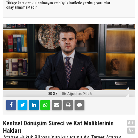
Türkçe karakter kullanılmayan ve büyük harflerle yazılmış yorumlar
onaylanmamaktadır.
08:37
06 Ağustos 2026
Kentsel Dönüşüm Süreci ve Kat Maliklerinin
A+
Hakları
A-
Atabay Hukuk Bürosu'nun kurucusu Av. Tamer Atabay