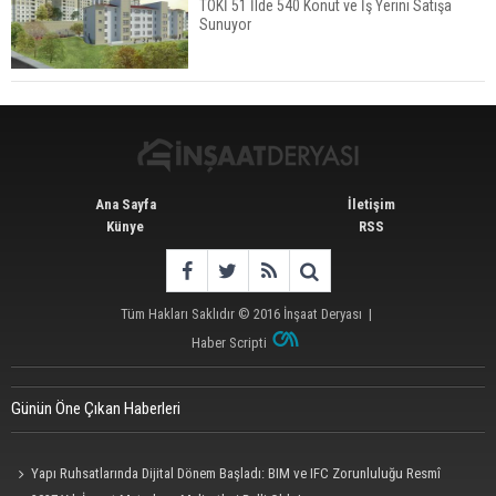
TOKİ 51 İlde 540 Konut ve İş Yerini Satışa
Sunuyor
İstanbul'da 15 Bin Kiralık Sosyal Konut Eylülde
Kiraya Verilecek
Ana Sayfa
İletişim
Künye
RSS
Tüm Hakları Saklıdır © 2016
İnşaat Deryası
|
Haber Scripti
Günün Öne Çıkan Haberleri
Yapı Ruhsatlarında Dijital Dönem Başladı: BIM ve IFC Zorunluluğu Resmî