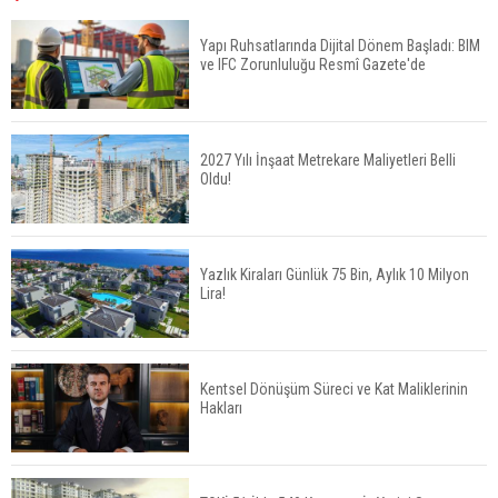
Yüzde 16,2 Arttı
Yapı Ruhsatlarında Dijital Dönem Başladı: BIM
ve IFC Zorunluluğu Resmî Gazete'de
Konut Satışları Güçlü Seyrini Korudu Yabancıya
Satış Geriledi
2027 Yılı İnşaat Metrekare Maliyetleri Belli
Oldu!
ABD'de İnşaat Harcamaları Geriledi
Yazlık Kiraları Günlük 75 Bin, Aylık 10 Milyon
Lira!
Tercih Döneminde Barınma Telaşı Başladı
Kentsel Dönüşüm Süreci ve Kat Maliklerinin
Hakları
Aileden Miras Kalan Ev Nasıl Satılır?