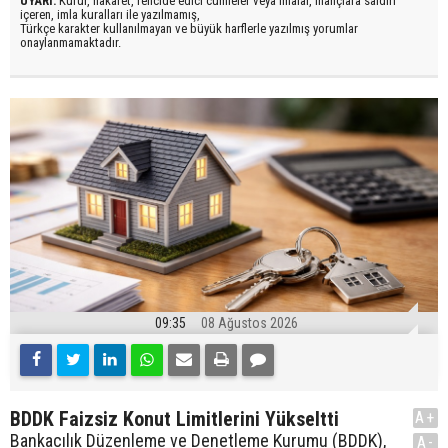
UYARI:
Küfür, hakaret, rencide edici cümleler veya imalar, inançlara saldırı
içeren, imla kuralları ile yazılmamış,
Türkçe karakter kullanılmayan ve büyük harflerle yazılmış yorumlar
onaylanmamaktadır.
09:35
08 Ağustos 2026
BDDK Faizsiz Konut Limitlerini Yükseltti
A+
Bankacılık Düzenleme ve Denetleme Kurumu (BDDK),
A-