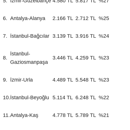
5.
İzmir-Güzelbahçe
4.580 TL
5.817 TL
%27
6.
Antalya-Alanya
2.166 TL
2.712 TL
%25
7.
İstanbul-Bağcılar
3.139 TL
3.916 TL
%24
İstanbul-
8.
3.446 TL
4.259 TL
%23
Gaziosmanpaşa
9.
İzmir-Urla
4.489 TL
5.548 TL
%23
10.
İstanbul-Beyoğlu
5.114 TL
6.248 TL
%22
11.
Antalya-Kaş
4.778 TL
5.789 TL
%21