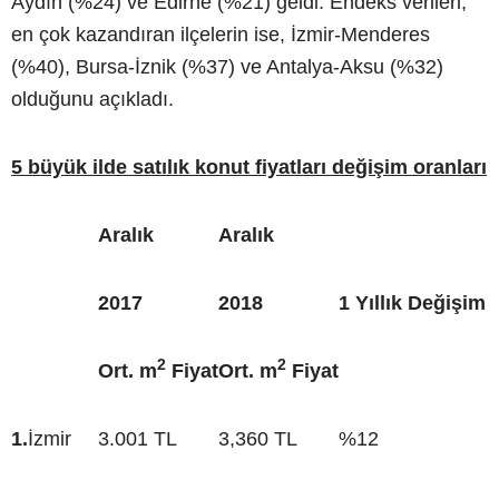
Aydın (%24) ve Edirne (%21) geldi. Endeks verileri,
en çok kazandıran ilçelerin ise, İzmir-Menderes
(%40), Bursa-İznik (%37) ve Antalya-Aksu (%32)
olduğunu açıkladı.
5 büyük ilde satılık konut fiyatları değişim oranları
Aralık
Aralık
2017
2018
1 Yıllık Değişim
2
2
Ort. m
Fiyat
Ort. m
Fiyat
1.
İzmir
3.001 TL
3,360 TL
%12