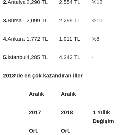
2.
Antalya
2,290 TL
2,554 TL
%12
3.
Bursa
2,099 TL
2,299 TL
%10
4.
Ankara
1,772 TL
1,911 TL
%8
5.
İstanbul
4,285 TL
4,243 TL
-
2018’de en çok kazandıran iller
Aralık
Aralık
2017
2018
1 Yıllık
Değişim
Ort.
Ort.