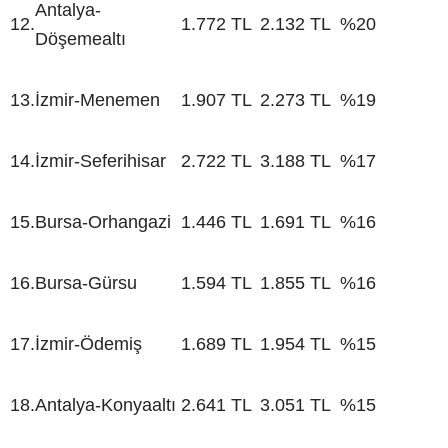
Antalya-
12.
1.772 TL
2.132 TL
%20
Döşemealtı
13.
İzmir-Menemen
1.907 TL
2.273 TL
%19
14.
İzmir-Seferihisar
2.722 TL
3.188 TL
%17
15.
Bursa-Orhangazi
1.446 TL
1.691 TL
%16
16.
Bursa-Gürsu
1.594 TL
1.855 TL
%16
17.
İzmir-Ödemiş
1.689 TL
1.954 TL
%15
18.
Antalya-Konyaaltı
2.641 TL
3.051 TL
%15