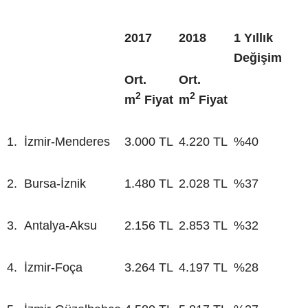
2017
2018
1 Yıllık
Değişim
Ort.
Ort.
2
2
m
Fiyat
m
Fiyat
1.
İzmir-Menderes
3.000 TL
4.220 TL
%40
2.
Bursa-İznik
1.480 TL
2.028 TL
%37
3.
Antalya-Aksu
2.156 TL
2.853 TL
%32
4.
İzmir-Foça
3.264 TL
4.197 TL
%28