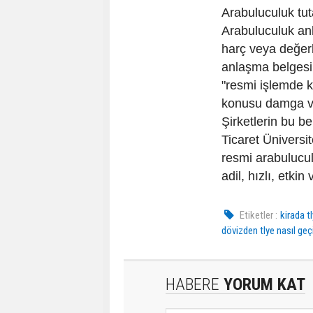
Arabuluculuk tuta
Arabuluculuk an
harç veya değerli
anlaşma belgesini
"resmi işlemde k
konusu damga ver
Şirketlerin bu bel
Ticaret Üniversi
resmi arabulucula
adil, hızlı, etki
Etiketler :
kirada 
dövizden tlye nasıl geçi
HABERE
YORUM KAT