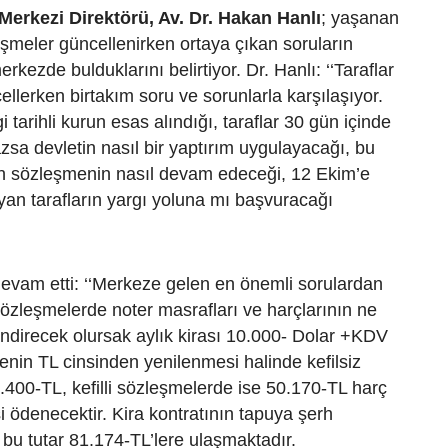
erkezi Direktörü, Av. Dr. Hakan Hanlı
; yaşanan
şmeler güncellenirken ortaya çıkan soruların
rkezde bulduklarını belirtiyor. Dr. Hanlı: ‘‘Taraflar
llerken birtakım soru ve sorunlarla karşılaşıyor.
tarihli kurun esas alındığı, taraflar 30 gün içinde
zsa devletin nasıl bir yaptırım uygulayacağı, bu
n sözleşmenin nasıl devam edeceği, 12 Ekim’e
an tarafların yargı yoluna mı başvuracağı
.
devam etti: ‘‘Merkeze gelen en önemli sorulardan
sözleşmelerde noter masrafları ve harçlarının ne
ndirecek olursak aylık kirası 10.000- Dolar +KDV
enin TL cinsinden yenilenmesi halinde kefilsiz
400-TL, kefilli sözleşmelerde ise 50.170-TL harç
 ödenecektir. Kira kontratının tapuya şerh
 bu tutar 81.174-TL’lere ulaşmaktadır.