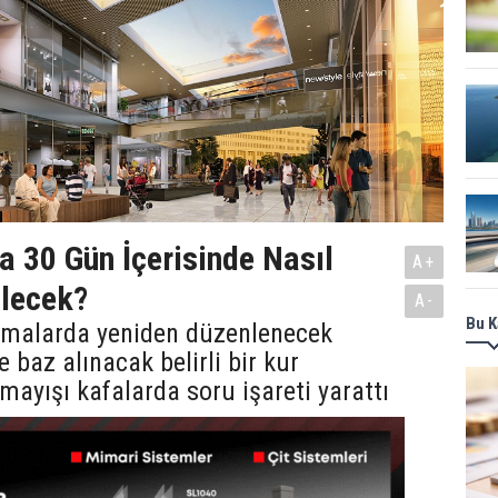
ra 30 Gün İçerisinde Nasıl
A+
ilecek?
A-
Bu K
lamalarda yeniden düzenlenecek
 baz alınacak belirli bir kur
lmayışı kafalarda soru işareti yarattı