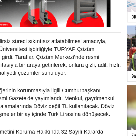
BD
lirsiz süreci sıkıntısız atlatabilmesi amacıyla,
 Üniversitesi işbirliğiyle TURYAP Çözüm
 girdi. Taraflar, Çözüm Merkezi’nde resmi
asıyla bir araya getirilerek; onlara gizli, adil, hızlı,
aliyetli çözümler sunuluyor.
Ba
eğerinin korunmasıyla ilgili Cumhurbaşkanı
mi Gazete'de yayımlandı. Menkul, gayrimenkul
ralamalarında Döviz değil TL kullanılacak. Döviz
eşmeler bir ay içinde Türk Lirası’na dönüşecek.
ymetini Koruma Hakkında 32 Sayılı Kararda
Fu