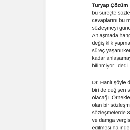
Turyap Çözüm M
bu süreçte sözle
cevaplarını bu me
sözleşmeyi günce
Anlaşmada hangi 
değişiklik yapma
süreç yaşanırke
kadar anlaşamay
bilinmiyor’’ dedi
Dr. Hanlı şöyle 
biri de değişen 
olacağı. Örnekle
olan bir sözleşm
sözleşmelerde 8.
ve damga vergisi
edilmesi halinde