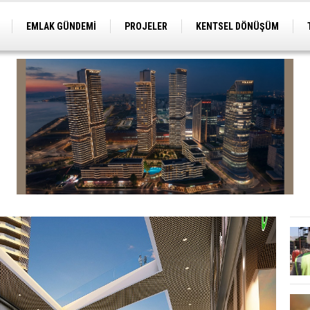
EMLAK GÜNDEMİ
PROJELER
KENTSEL DÖNÜŞÜM
TİCARİ PROJELER
ARSA-ARAZİ
İMAR