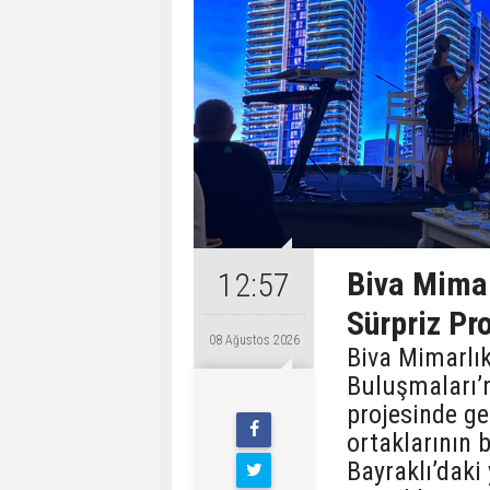
Biva Mimar
12:57
Sürpriz Pro
08 Ağustos 2026
Biva Mimarlık
Buluşmaları’n
projesinde ger
ortaklarının b
Bayraklı’daki 