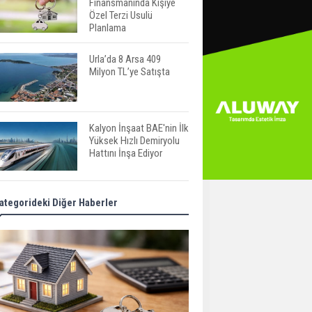
Finansmanında Kişiye
Özel Terzi Usulü
Planlama
Urla’da 8 Arsa 409
Milyon TL’ye Satışta
Kalyon İnşaat BAE'nin İlk
Yüksek Hızlı Demiryolu
Hattını İnşa Ediyor
ABD'de Konut Kredisi
ategorideki Diğer Haberler
Faizi Son Bir Yılın En
Yüksek Seviyesinde
TOKİ 51 İlde 540 Konut
ve İş Yerini Satışa
Sunuyor