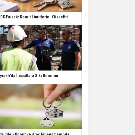
Yatırımcıların Bina Tercihi
Değişiyor: Dijital Altyapı
DK Faizsiz Konut Limitlerini Yükseltti
Öne Çıkıyor
TOKİ'nin Kiralık Sosyal
Konut Modeli Kiraları
Düşürür Mü?
İkinci El Konut Fiyatları
İspanya'da Bir Yılda
yraklı’da İnşaatlara Sıkı Denetim
Yüzde 16,2 Arttı
Konut Satışları Güçlü
Seyrini Korudu Yabancıya
Satış Geriledi
zul’den Konut ve Araç Finansmanında