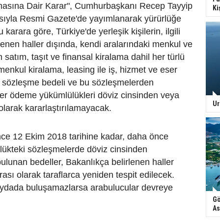
lmasına Dair Karar", Cumhurbaşkanı Recep Tayyip
Ki
sıyla Resmi Gazete'de yayımlanarak yürürlüğe
 karara göre, Türkiye'de yerleşik kişilerin, ilgili
lenen haller dışında, kendi aralarındaki menkul ve
satım, taşıt ve finansal kiralama dahil her türlü
enkul kiralama, leasing ile iş, hizmet ve eser
 sözleşme bedeli ve bu sözleşmelerden
er ödeme yükümlülükleri döviz cinsinden veya
Ur
olarak kararlaştırılamayacak.
nce 12 Ekim 2018 tarihine kadar, daha önce
lükteki sözleşmelerde döviz cinsinden
bulunan bedeller, Bakanlıkça belirlenen haller
rası olarak taraflarca yeniden tespit edilecek.
paydada buluşamazlarsa arabulucular devreye
Gö
As