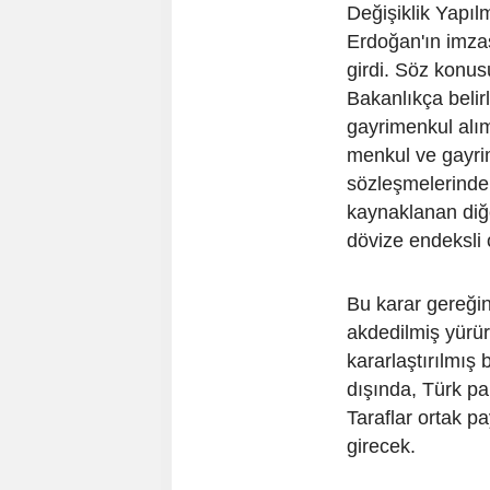
Değişiklik Yapı
Erdoğan'ın imza
girdi. Söz konusu
Bakanlıkça belir
gayrimenkul alım 
menkul ve gayrim
sözleşmelerinde
kaynaklanan diğ
dövize endeksli 
Bu karar gereği
akdedilmiş yürür
kararlaştırılmış 
dışında, Türk pa
Taraflar ortak 
girecek.