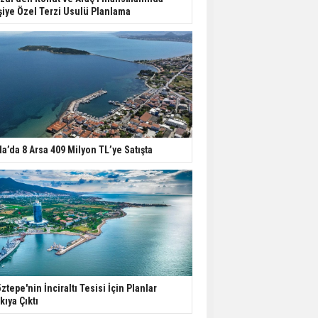
şiye Özel Terzi Usulü Planlama
la’da 8 Arsa 409 Milyon TL’ye Satışta
ztepe'nin İnciraltı Tesisi İçin Planlar
kıya Çıktı