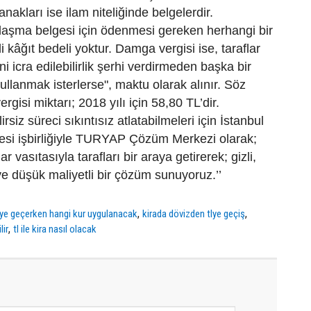
nakları ise ilam niteliğinde belgelerdir.
laşma belgesi için ödenmesi gereken herhangi bir
 kâğıt bedeli yoktur. Damga vergisi ise, taraflar
 icra edilebilirlik şerhi verdirmeden başka bir
ullanmak isterlerse", maktu olarak alınır. Söz
gisi miktarı; 2018 yılı için 58,80 TL’dir.
irsiz süreci sıkıntısız atlatabilmeleri için İstanbul
tesi işbirliğiyle TURYAP Çözüm Merkezi olarak;
r vasıtasıyla tarafları bir araya getirerek; gizli,
n ve düşük maliyetli bir çözüm sunuyoruz.’’
,
,
tlye geçerken hangi kur uygulanacak
kirada dövizden tlye geçiş
,
lir
tl ile kira nasıl olacak