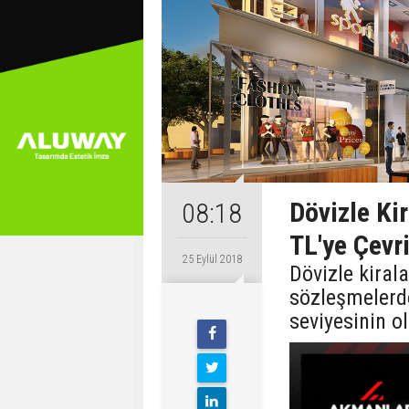
Dövizle Ki
08:18
TL'ye Çevr
25 Eylül 2018
Dövizle kira
sözleşmelerde
seviyesinin o