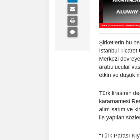
Şirketlerin bu be
İstanbul Ticaret
Merkezi
devreye
arabulucular vasıt
etkin ve düşük m
Türk lirasının d
kararnamesi Res
alım-satım ve ki
ile yapılan sözl
"Türk Parası Kı