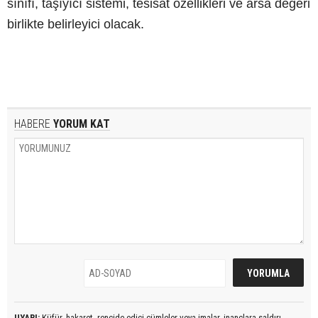
sınıfı, taşıyıcı sistemi, tesisat özellikleri ve arsa değeri
birlikte belirleyici olacak.
HABERE
YORUM KAT
UYARI:
Küfür, hakaret, rencide edici cümleler veya imalar, inançlara saldırı