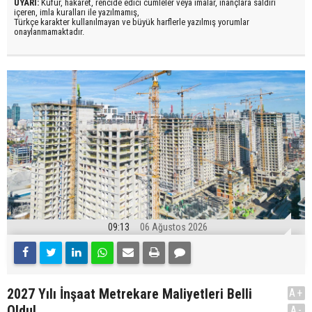
UYARI:
Küfür, hakaret, rencide edici cümleler veya imalar, inançlara saldırı
içeren, imla kuralları ile yazılmamış,
Türkçe karakter kullanılmayan ve büyük harflerle yazılmış yorumlar
onaylanmamaktadır.
09:13
06 Ağustos 2026
2027 Yılı İnşaat Metrekare Maliyetleri Belli
A+
Oldu!
A-