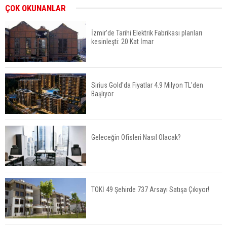
Bayraklı’da İnşaatlara Sıkı Denetim
ÇOK OKUNANLAR
İzmir’de Tarihi Elektrik Fabrikası planları
kesinleşti: 20 Kat İmar
Fuzul’den Konut ve Araç Finansmanında Kişiye
Özel Terzi Usulü Planlama
Sirius Gold'da Fiyatlar 4.9 Milyon TL'den
Başlıyor
Urla’da 8 Arsa 409 Milyon TL’ye Satışta
Geleceğin Ofisleri Nasıl Olacak?
Kalyon İnşaat BAE'nin İlk Yüksek Hızlı Demiryolu
Hattını İnşa Ediyor
TOKİ 49 Şehirde 737 Arsayı Satışa Çıkıyor!
ABD'de Konut Kredisi Faizi Son Bir Yılın En
Yüksek Seviyesinde