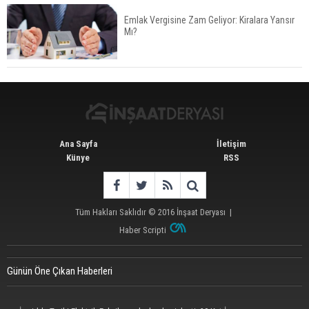
Emlak Vergisine Zam Geliyor: Kiralara Yansır
Mı?
TOKİ 51 İlde 540 Konut ve İş Yerini Satışa
Sunuyor
Ana Sayfa
İletişim
Künye
RSS
Tüm Hakları Saklıdır © 2016
İnşaat Deryası
|
Haber Scripti
Günün Öne Çıkan Haberleri