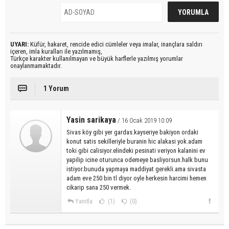
UYARI:
Küfür, hakaret, rencide edici cümleler veya imalar, inançlara saldırı
içeren, imla kuralları ile yazılmamış,
Türkçe karakter kullanılmayan ve büyük harflerle yazılmış yorumlar
onaylanmamaktadır.
1 Yorum
Yasin sarikaya
/ 16 Ocak 2019 10:09
Sivas köy gibi yer gardas.kayseriye bakiyon ordaki
konut satis sekilleriyle buranin hic alakasi yok.adam
toki gibi calisiyor.elindeki pesinati veriyon kalanini ev
yapilip icine oturunca odemeye basliyorsun.halk bunu
istiyor.bunuda yapmaya maddiyat gerekli.ama sivasta
adam eve 250 bin tl diyor oyle herkesin harcimi hemen
cikarip sana 250 vermek.
Yanıtla
(1)
(0)