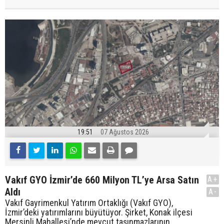
19:51
07 Ağustos 2026
Vakıf GYO İzmir’de 660 Milyon TL’ye Arsa Satın
A+
Aldı
A-
Vakıf Gayrimenkul Yatırım Ortaklığı (Vakıf GYO),
İzmir’deki yatırımlarını büyütüyor. Şirket, Konak ilçesi
Mersinli Mahallesi’nde mevcut taşınmazlarının