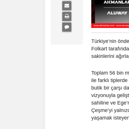
Türkiye’nin önde
Folkart tarafınd
sakinlerini ağır
Toplam 56 bin me
ile farklı tipler
butik bir çarşı 
vizyonuyla gelişti
sahiline ve Ege
Çeşme’yi yalnızc
yaşamak isteyen