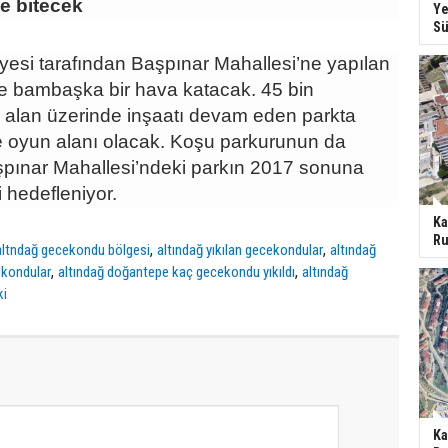
e bitecek
Ye
Sü
yesi tarafından Başpınar Mahallesi’ne yapılan
e bambaşka bir hava katacak. 45 bin
r alan üzerinde inşaatı devam eden parkta
de oyun alanı olacak. Koşu parkurunun da
pınar Mahallesi’ndeki parkın 2017 sonuna
i hedefleniyor.
Ka
Ru
,
,
altndağ gecekondu bölgesi
altındağ yıkılan gecekondular
altındağ
,
,
ekondular
altındağ doğantepe kaç gecekondu yıkıldı
altındağ
ki
Ka