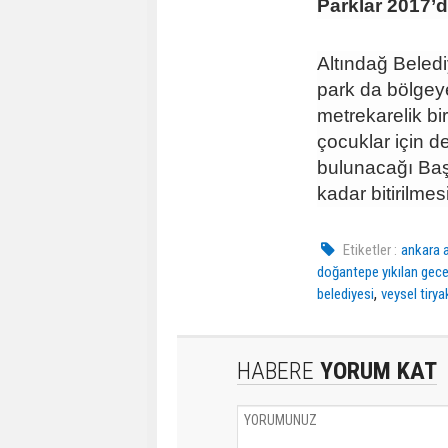
Parklar 2017’d
Altındağ Beledi
park da bölgey
metrekarelik bi
çocuklar için 
bulunacağı Baş
kadar bitirilmes
Etiketler :
ankara 
doğantepe yıkılan gec
,
belediyesi
veysel tirya
HABERE
YORUM KAT