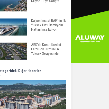
Milyon TL’ye Satışta
Kalyon İnşaat BAE'nin İlk
Yüksek Hızlı Demiryolu
Hattını İnşa Ediyor
ABD'de Konut Kredisi
Faizi Son Bir Yılın En
Yüksek Seviyesinde
TOKİ 51 İlde 540 Konut
ategorideki Diğer Haberler
ve İş Yerini Satışa
Sunuyor
Yatırımcıların Bina Tercihi
Değişiyor: Dijital Altyapı
Öne Çıkıyor