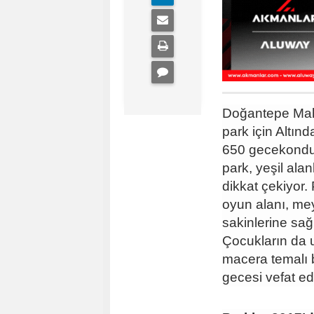
Doğantepe Maha
park için Altın
650 gecekondu 
park, yeşil alanl
dikkat çekiyor.
oyun alanı, mey
sakinlerine sağ
Çocukların da u
macera temalı 
gecesi vefat ed