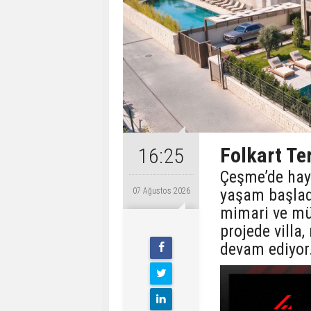
Folkart T
16:25
Çeşme’de hay
yaşam başlad
07 Ağustos 2026
mimari ve mü
projede villa,
devam ediyor