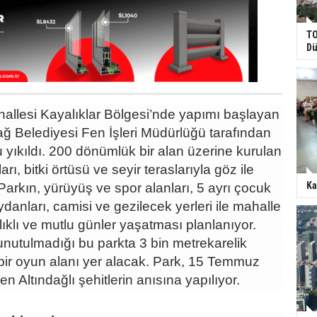
TO
Dü
llesi Kayalıklar Bölgesi’nde yapımı başlayan
dağ Belediyesi Fen İşleri Müdürlüğü tarafından
yıkıldı. 200 dönümlük bir alan üzerine kurulan
arı, bitki örtüsü ve seyir teraslarıyla göz ile
Ka
 Parkın, yürüyüş ve spor alanları, 5 ayrı çocuk
danları, camisi ve gezilecek yerleri ile mahalle
lıklı ve mutlu günler yaşatması planlanıyor.
nutulmadığı bu parkta 3 bin metrekarelik
bir oyun alanı yer alacak. Park, 15 Temmuz
en Altındağlı şehitlerin anısına yapılıyor.