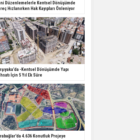
ni Düzenlemelerle Kentsel Dönüşümde
reç Hızlanırken Hak Kayıpları Önleniyor
rşıyaka’da -Kentsel Dönüşümde Yapı
hsatı İçin 5 Yıl Ek Süre
rabağlar'da 4.636 Konutluk Projeye