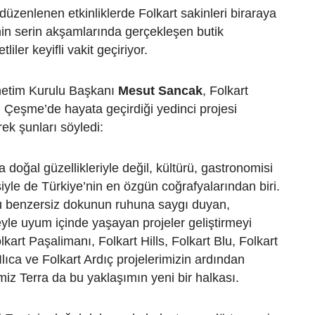
düzenlenen etkinliklerde Folkart sakinleri biraraya
in serin akşamlarında gerçekleşen butik
tliler keyifli vakit geçiriyor.
netim Kurulu Başkanı
Mesut Sancak
, Folkart
in Çeşme’de hayata geçirdiği yedinci projesi
rek şunları söyledi:
 doğal güzellikleriyle değil, kültürü, gastronomisi
iyle de Türkiye’nin en özgün coğrafyalarından biri.
bu benzersiz dokunun ruhuna saygı duyan,
le uyum içinde yaşayan projeler geliştirmeyi
kart Paşalimanı, Folkart Hills, Folkart Blu, Folkart
Ilıca ve Folkart Ardıç projelerimizin ardından
miz Terra da bu yaklaşımın yeni bir halkası.