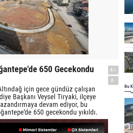
ğantepe'de 650 Gecekondu
A+
A-
Bu K
Altındağ için gece gündüz çalışan
diye Başkanı Veysel Tiryaki, ilçeye
 kazandırmaya devam ediyor, bu
antepe'de 650 gecekondu yıkıldı.