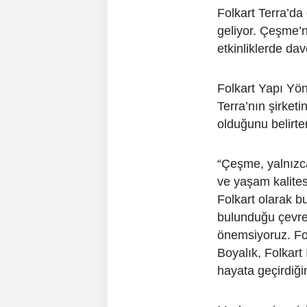
Folkart Terra’da 
geliyor. Çeşme’n
etkinliklerde dave
Folkart Yapı Yö
Terra’nın şirket
olduğunu belirte
“Çeşme, yalnızca
ve yaşam kalites
Folkart olarak 
bulunduğu çevrey
önemsiyoruz. Fol
Boyalık, Folkart 
hayata geçirdiği