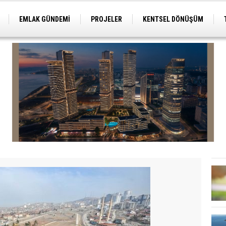
EMLAK GÜNDEMİ
PROJELER
KENTSEL DÖNÜŞÜM
TİCARİ PROJELER
ARSA-ARAZİ
İMAR