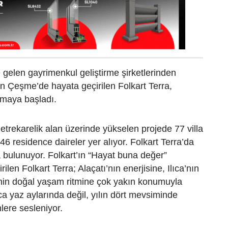
 gelen gayrimenkul geliştirme şirketlerinden
an Çeşme’de hayata geçirilen Folkart Terra,
lamaya başladı.
trekarelik alan üzerinde yükselen projede 77 villa
de 46 residence daireler yer alıyor. Folkart Terra’da
da bulunuyor. Folkart’ın “Hayat buna değer”
rilen Folkart Terra; Alaçatı’nın enerjisine, Ilıca’nın
’nin doğal yaşam ritmine çok yakın konumuyla
a yaz aylarında değil, yılın dört mevsiminde
lere sesleniyor.