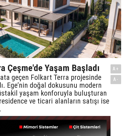
era Çeşme'de Yaşam Başladı
A+
ata geçen Folkart Terra projesinde
A-
ı. Ege’nin doğal dokusunu modern
stakil yaşam konforuyla buluşturan
 residence ve ticari alanların satışı ise
.