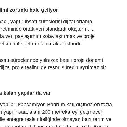
slimi zorunlu hale geliyor
cı, yapı ruhsatı süreçlerini dijital ortama
üretiminde ortak veri standardı oluşturmak,
a veri paylaşımını kolaylaştırmak ve proje
etkin hale getirmek olarak açıklandı.
satı süreçlerinde yalnızca basılı proje dönemi
dijital proje teslimi de resmi sürecin ayrılmaz bir
 kalan yapılar da var
apıları kapsamıyor. Bodrum katı dışında en fazla
lam yapı inşaat alanı 200 metrekareyi geçmeyen
ile entegre tesis niteliğinde olmayan bazı tarım ve
ları yönetmelik kapsamı dışında bırakıldı. Bunun