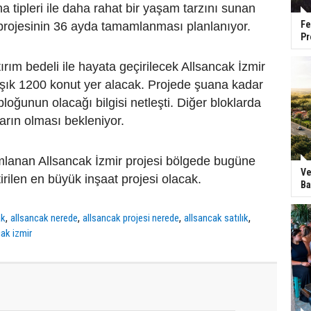
a tipleri ile daha rahat bir yaşam tarzını sunan
Fe
 projesinin 36 ayda tamamlanması planlanıyor.
Pr
ırım bedeli ile hayata geçirilecek Allsancak İzmir
aşık 1200 konut yer alacak. Projede şuana kadar
loğunun olacağı bilgisi netleşti. Diğer bloklarda
ların olması bekleniyor.
mlanan Allsancak İzmir projesi bölgede bugüne
Ve
irilen en büyük inşaat projesi olacak.
Ba
,
,
,
,
ak
allsancak nerede
allsancak projesi nerede
allsancak satılık
cak izmir