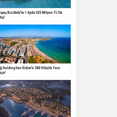
ABD'de İnşaat
npaş Kızılbük'te 1 Ayda 425 Milyon TL'lik
Harcamaları Geriledi
tış!
Tercih Döneminde
Barınma Telaşı Başladı
Aileden Miras Kalan Ev
Nasıl Satılır?
ğ Holding'ten Didim'e 300 Villalık Yeni
oje!
İstanbul'da 15 Bin Kiralık
Sosyal Konut Eylülde
Kiraya Verilecek