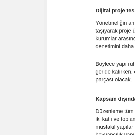
Dijital proje te
Yönetmeliğin ama
taşıyarak proje 
kurumlar arasınd
denetimini daha 
Böylece yapı ruh
geride kalırken, 
parçası olacak.
Kapsam dışında
Düzenleme tüm y
iki katlı ve top
müstakil yapılar 
hayvancılık yapı