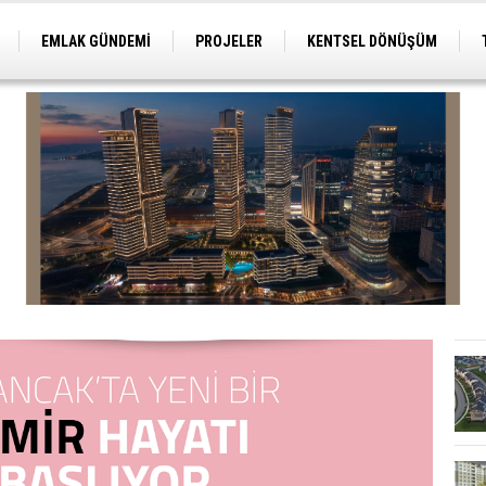
EMLAK GÜNDEMİ
PROJELER
KENTSEL DÖNÜŞÜM
TİCARİ PROJELER
ARSA-ARAZİ
İMAR