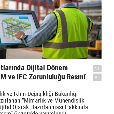
tlarında Dijital Dönem
A+
IM ve IFC Zorunluluğu Resmî
A-
lik ve İklim Değişikliği Bakanlığı
zırlanan "Mimarlık ve Mühendislik
Dijital Olarak Hazırlanması Hakkında
Resmî Gazete'de yayımlandı.