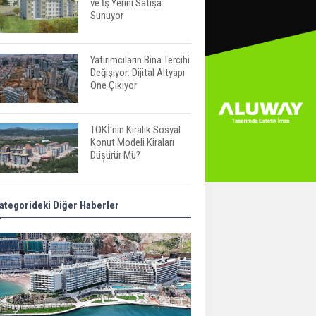
ve İş Yerini Satışa
Sunuyor
Yatırımcıların Bina Tercihi
Değişiyor: Dijital Altyapı
Öne Çıkıyor
TOKİ'nin Kiralık Sosyal
Konut Modeli Kiraları
Düşürür Mü?
İkinci El Konut Fiyatları
ategorideki Diğer Haberler
İspanya'da Bir Yılda
Yüzde 16,2 Arttı
Konut Satışları Güçlü
Seyrini Korudu Yabancıya
Satış Geriledi