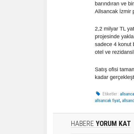
barındıran ve bin
Allsancak İzmir
2,2 milyar TL yat
projesinde yakl
sadece 4 konut b
otel ve rezidans
Satış ofisi tama
kadar gerçekleşt
Etiketler :
allsanc
,
allsancak fiyat
allsan
HABERE
YORUM KAT