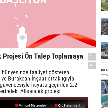
 Projesi Ön Talep Toplamaya
A+
A-
Bu K
 bünyesinde faaliyet gösteren
 ve Burakcan İnşaat ortaklığıyla
üvencesiyle hayata geçirilen 2.2
erindeki Allsancak projesi