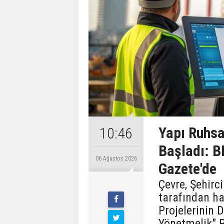
Yapı Ruhsa
10:46
Başladı: B
06 Ağustos 2026
Gazete'de
Çevre, Şehirci
tarafından ha
Projelerinin 
Yönetmelik" 