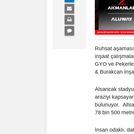
Ruhsat aşaması
inşaat çalışmala
GYO ve Pekerler
& Burakcan İnşaa
Alsancak stadyu
araziyi kapsayan
bulunuyor. Allsa
78 bin 500 metre
İnsan odaklı, da