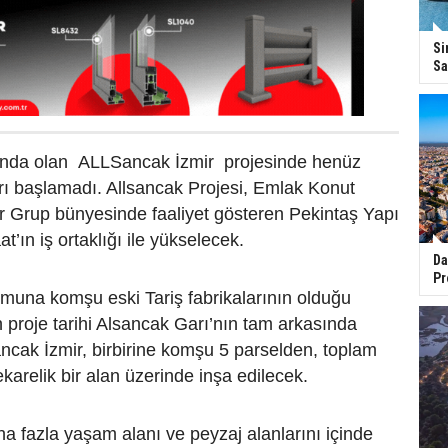
Si
Sa
nda olan ALLSancak İzmir projesinde henüz
rı başlamadı. Allsancak Projesi, Emlak Konut
 Grup bünyesinde faaliyet gösteren Pekintaş Yapı
t’ın iş ortaklığı ile yükselecek.
Da
Pr
muna komşu eski Tariş fabrikalarının olduğu
 proje tarihi Alsancak Garı’nın tam arkasında
ncak İzmir, birbirine komşu 5 parselden, toplam
karelik bir alan üzerinde inşa edilecek.
ha fazla yaşam alanı ve peyzaj alanlarını içinde