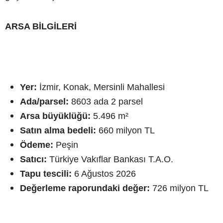
ARSA BİLGİLERİ
Yer:
İzmir, Konak, Mersinli Mahallesi
Ada/parsel:
8603 ada 2 parsel
Arsa büyüklüğü:
5.496 m²
Satın alma bedeli:
660 milyon TL
Ödeme:
Peşin
Satıcı:
Türkiye Vakıflar Bankası T.A.O.
Tapu tescili:
6 Ağustos 2026
Değerleme raporundaki değer:
726 milyon TL