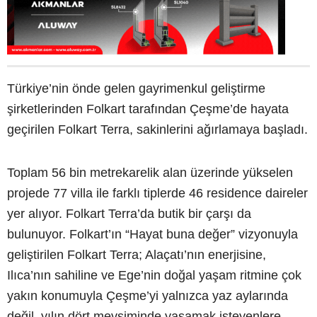
Türkiye’nin önde gelen gayrimenkul geliştirme
şirketlerinden Folkart tarafından Çeşme’de hayata
geçirilen Folkart Terra, sakinlerini ağırlamaya başladı.
Toplam 56 bin metrekarelik alan üzerinde yükselen
projede 77 villa ile farklı tiplerde 46 residence daireler
yer alıyor. Folkart Terra’da butik bir çarşı da
bulunuyor. Folkart’ın “Hayat buna değer” vizyonuyla
geliştirilen Folkart Terra; Alaçatı’nın enerjisine,
Ilıca’nın sahiline ve Ege’nin doğal yaşam ritmine çok
yakın konumuyla Çeşme’yi yalnızca yaz aylarında
değil, yılın dört mevsiminde yaşamak isteyenlere