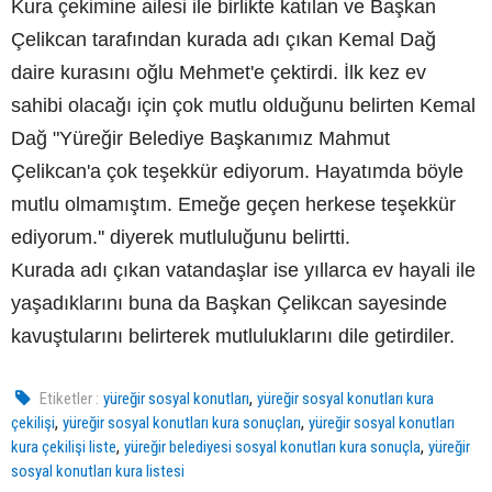
Kura çekimine ailesi ile birlikte katılan ve Başkan
Çelikcan tarafından kurada adı çıkan Kemal Dağ
daire kurasını oğlu Mehmet'e çektirdi. İlk kez ev
sahibi olacağı için çok mutlu olduğunu belirten Kemal
Dağ "Yüreğir Belediye Başkanımız Mahmut
Çelikcan'a çok teşekkür ediyorum. Hayatımda böyle
mutlu olmamıştım. Emeğe geçen herkese teşekkür
ediyorum.'' diyerek mutluluğunu belirtti.
Kurada adı çıkan vatandaşlar ise yıllarca ev hayali ile
yaşadıklarını buna da Başkan Çelikcan sayesinde
kavuştularını belirterek mutluluklarını dile getirdiler.
,
Etiketler :
yüreğir sosyal konutları
yüreğir sosyal konutları kura
,
,
çekilişi
yüreğir sosyal konutları kura sonuçları
yüreğir sosyal konutları
,
,
kura çekilişi liste
yüreğir belediyesi sosyal konutları kura sonuçla
yüreğir
sosyal konutları kura listesi