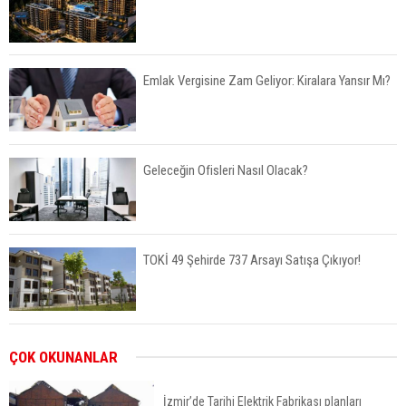
Emlak Vergisine Zam Geliyor: Kiralara Yansır Mı?
Geleceğin Ofisleri Nasıl Olacak?
TOKİ 49 Şehirde 737 Arsayı Satışa Çıkıyor!
Bayraklı’da İnşaatlara Sıkı Denetim
ÇOK OKUNANLAR
İzmir’de Tarihi Elektrik Fabrikası planları