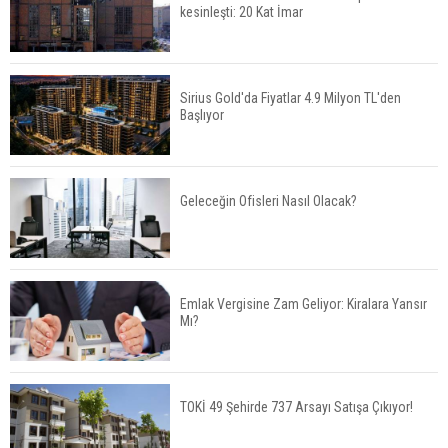
kesinleşti: 20 Kat İmar
Fuzul’den Konut ve Araç Finansmanında Kişiye
Özel Terzi Usulü Planlama
Sirius Gold'da Fiyatlar 4.9 Milyon TL'den
Başlıyor
Urla’da 8 Arsa 409 Milyon TL’ye Satışta
Geleceğin Ofisleri Nasıl Olacak?
Kalyon İnşaat BAE'nin İlk Yüksek Hızlı Demiryolu
Hattını İnşa Ediyor
Emlak Vergisine Zam Geliyor: Kiralara Yansır
Mı?
ABD'de Konut Kredisi Faizi Son Bir Yılın En
Yüksek Seviyesinde
TOKİ 49 Şehirde 737 Arsayı Satışa Çıkıyor!
TOKİ 51 İlde 540 Konut ve İş Yerini Satışa