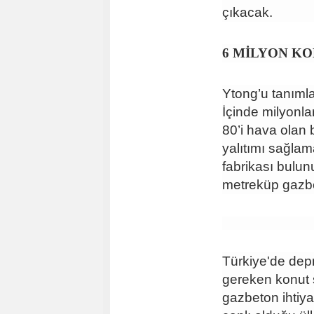
çıkacak.
6 MİLYON KO
Ytong’u tanımlam
İçinde milyonla
80’i hava olan 
yalıtımı sağla
fabrikası bulun
metreküp gazbet
Türkiye'de depr
gereken konut 
gazbeton ihtiy