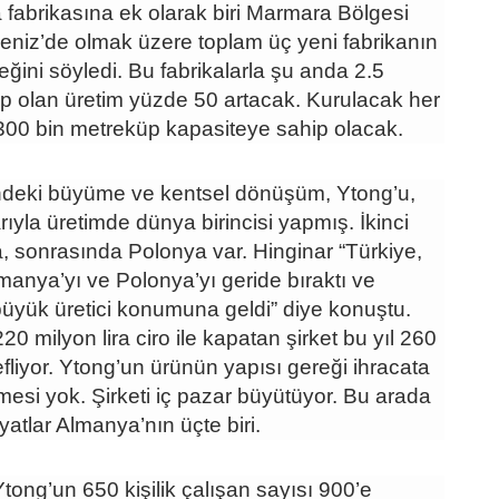
a fabrikasına ek olarak biri Marmara Bölgesi
eniz’de olmak üzere toplam üç yeni fabrikanın
ceğini söyledi. Bu fabrikalarla şu anda 2.5
p olan üretim yüzde 50 artacak. Kurulacak her
 300 bin metreküp kapasiteye sahip olacak.
ndeki büyüme ve kentsel dönüşüm, Ytong’u,
rıyla üretimde dünya birincisi yapmış. İkinci
, sonrasında Polonya var. Hinginar “Türkiye,
anya’yı ve Polonya’yı geride bıraktı ve
üyük üretici konumuna geldi” diye konuştu.
220 milyon lira ciro ile kapatan şirket bu yıl 260
efliyor. Ytong’un ürünün yapısı gereği ihracata
mesi yok. Şirketi iç pazar büyütüyor. Bu arada
yatlar Almanya’nın üçte biri.
Ytong’un 650 kişilik çalışan sayısı 900’e