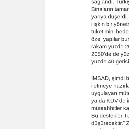
sağlandı. Türkiy
Binaların tamam
yarıya düşerdi.
ilişkin bir yönet
tüketimini hede
özel yapılar bu
rakam yüzde 2
2050’de de yüz
yüzde 40 gerisi
İMSAD, şimdi b
iletmeye hazırla
uygulayan müte
ya da KDV’de in
müteahhitler kam
Bu destekler Tür
düşürecektir.”