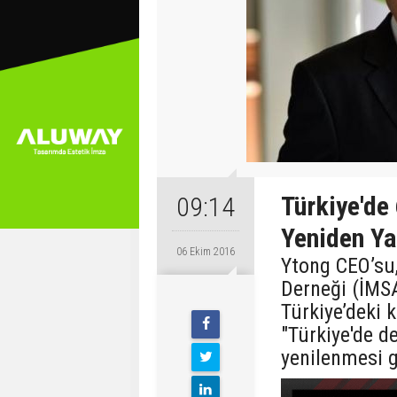
Türkiye'de
09:14
Yeniden Ya
06 Ekim 2016
Ytong CEO’su,
Derneği (İMSA
Türkiye’deki 
"Türkiye'de d
yenilenmesi g