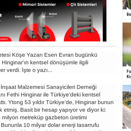
Ba
etesi Köşe Yazarı Esen Evran bugünkü
 Hinginar'ın kentsel dönüşümle ilgili
 verdi. İşte o yazı...
Fu
Ki
İnşaat Malzemesi Sanayicileri Derneği
 Fethi Hinginar ile Türkiye’deki kentsel
ı. Ytong 53 yıldır Türkiye’de, Hinginar bunun
ık etmiş. Basit bir hesap yapıyor ve diyor ki:
23 milyon metreküp gazbeton üretimi
. Bununla 10 milyar dolar enerji tasarrufu