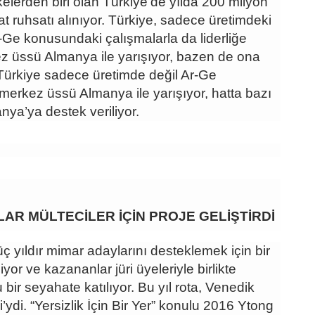
kelerden biri olan Türkiye’de yılda 200 milyon
t ruhsatı alınıyor. Türkiye, sadece üretimdeki
Ar-Ge konusundaki çalışmalarla da liderliğe
z üssü Almanya ile yarışıyor, bazen de ona
 Türkiye sadece üretimde değil Ar-Ge
erkez üssü Almanya ile yarışıyor, hatta bazı
ya’ya destek veriliyor.
AR MÜLTECİLER İÇİN PROJE GELİŞTİRDİ
ç yıldır mimar adaylarını desteklemek için bir
yor ve kazananlar jüri üyeleriyle birlikte
 bir seyahate katılıyor. Bu yıl rota, Venedik
’ydi. “Yersizlik İçin Bir Yer” konulu 2016 Ytong