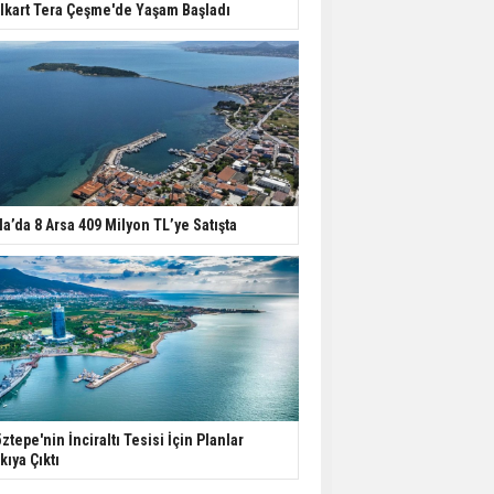
lkart Tera Çeşme'de Yaşam Başladı
la’da 8 Arsa 409 Milyon TL’ye Satışta
ztepe'nin İnciraltı Tesisi İçin Planlar
kıya Çıktı