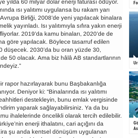
e yılda 60 milyar dolar enerji faturası ödüyor.
Fo
ında ısı yalıtımı uygulansa bu rakam yarı
 Avrupa Birliği, 2008’de yeni yapılacak binalara
melik yayınladı. Isı yalıtımıyla sıfıra yakın enerji
fliyorlar. 2019’da kamu binaları, 2020’de de
na göre yapılacak. Böylece tasarruf edilen
0 düşecek. 2030’da bu oran yüzde 30,
de 50 olacak. Ama biz hâlâ AB standartlarının
Ur
ndeyiz.”
ir rapor hazırlayarak bunu Başbakanlığa
nıyor. Deniyor ki: “Binalarında ısı yalıtımı
ahhitleri destekleyin, bunu emlak vergisinde
dirim yaparak sağlayabilirsiniz. Ya da bu
u ihalelerinde öncelikli olarak tercih edilebilir.
kiye’nin enerji ithalatını, cari açığını da
Gö
As
 Zira şu anda kentsel dönüşüm uygulanan