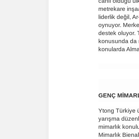
canlı olduğu ül
metrekare inşaa
liderlik değil, 
oynuyor. Merke
destek oluyor.
konusunda da m
konularda Alman
GENÇ MİMARL
Ytong Türkiye ü
yarışma düzenli
mimarlık konulu
Mimarlık Bienali