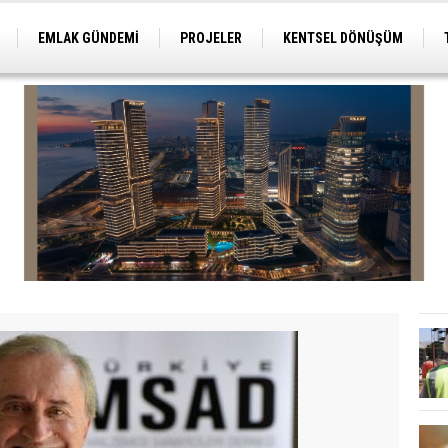
EMLAK GÜNDEMİ
PROJELER
KENTSEL DÖNÜŞÜM
TİCARİ PROJELER
ARSA-ARAZİ
İMAR