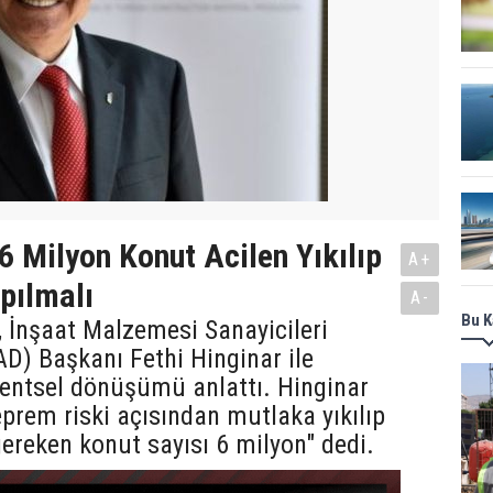
 6 Milyon Konut Acilen Yıkılıp
A+
pılmalı
A-
Bu K
 İnşaat Malzemesi Sanayicileri
D) Başkanı Fethi Hinginar ile
kentsel dönüşümü anlattı. Hinginar
eprem riski açısından mutlaka yıkılıp
ereken konut sayısı 6 milyon" dedi.