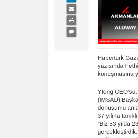
Habertürk Gaz
yazısında Fethi
konuşmasına yer
Ytong CEO’su, 
(İMSAD) Başkanı
dönüşümü anlatt
37 yılına tanıkl
“Biz 53 yılda 
gerçekleştirdik