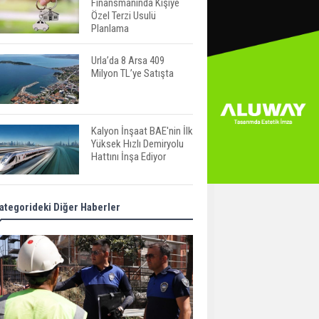
Finansmanında Kişiye
Özel Terzi Usulü
Planlama
Urla’da 8 Arsa 409
Milyon TL’ye Satışta
Kalyon İnşaat BAE'nin İlk
Yüksek Hızlı Demiryolu
Hattını İnşa Ediyor
ABD'de Konut Kredisi
ategorideki Diğer Haberler
Faizi Son Bir Yılın En
Yüksek Seviyesinde
TOKİ 51 İlde 540 Konut
ve İş Yerini Satışa
Sunuyor