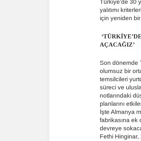
Türkiye’de 30 y
yalıtımı kriterl
için yeniden b
‘TÜRKİYE’DE
AÇACAĞIZ’
Son dönemde Tü
olumsuz bir or
temsilcileri yu
süreci ve ulusl
notlarındaki dü
planlarını etki
İşte Almanya me
fabrikasına ek 
devreye sokaca
Fethi Hinginar