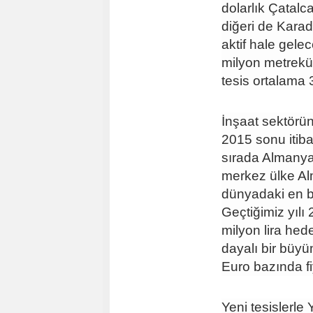
dolarlık Çatalc
diğeri de Karad
aktif hale gele
milyon metrekü
tesis ortalama
İnşaat sektörü
2015 sonu itiba
sırada Almanya
merkez ülke Alm
dünyadaki en b
Geçtiğimiz yılı 
milyon lira hed
dayalı bir büyü
Euro bazında fi
Yeni tesislerle 