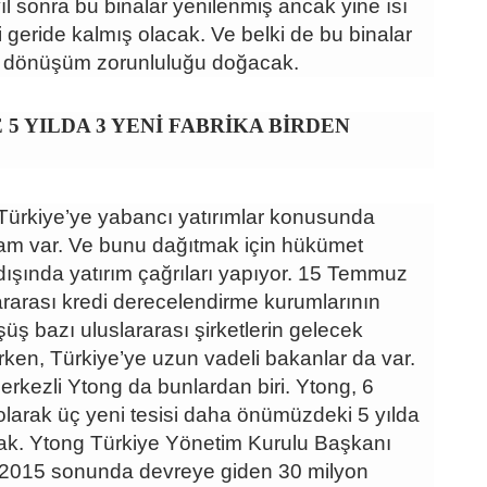
ıl sonra bu binalar yenilenmiş ancak yine ısı
eri geride kalmış olacak. Ve belki de bu binalar
ir dönüşüm zorunluluğu doğacak.
 5 YILDA 3 YENİ FABRİKA BİRDEN
rkiye’ye yabancı yatırımlar konusunda
tam var. Ve bunu dağıtmak için hükümet
rtdışında yatırım çağrıları yapıyor. 15 Temmuz
ararası kredi derecelendirme kurumlarının
şüş bazı uluslararası şirketlerin gelecek
lerken, Türkiye’ye uzun vadeli bakanlar da var.
rkezli Ytong da bunlardan biri. Ytong, 6
olarak üç yeni tesisi daha önümüzdeki 5 yılda
k. Ytong Türkiye Yönetim Kurulu Başkanı
, 2015 sonunda devreye giden 30 milyon