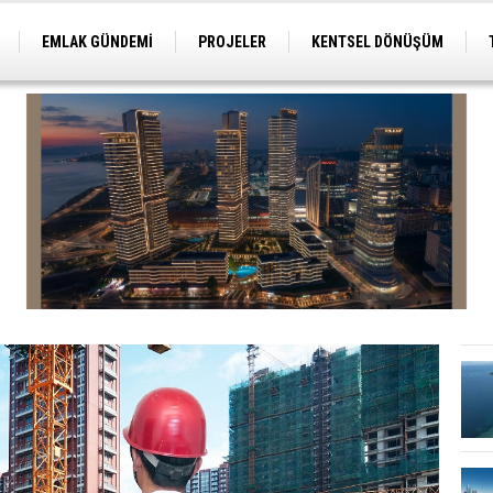
EMLAK GÜNDEMİ
PROJELER
KENTSEL DÖNÜŞÜM
TİCARİ PROJELER
ARSA-ARAZİ
İMAR