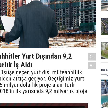
hhitler Yurt Dışından 9,2
A+
rlık İş Aldı
A-
Bu K
düşüşe geçen yurt dışı müteahhitlik
niden artışa geçiyor. Geçtiğimiz yurt
5 milyar dolarlık proje alan Türk
18'in ilk yarısında 9,2 milyarlık proje