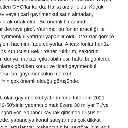
etleri GYO’lar kurdu. Halka arzlar oldu. Küçük
ev veya ticari gayrimenkul satın almadan,
larak ortak oldu. Bu önemli bir adımdı.
 devreye girdi. Yatırımcı bu fonlar aracılığı ile
 gayrimenkul yatırımı yapabilir oldu. GYO’lar görece
şlem hacmini ifade ediyorlar. Ancak fonlar henüz
ns Kurucusu Bekir Yener Yıldırım, sektörün
, dünya markası çıkarabilmesi, hatta bugünlerde
olarak gözüken konut ve ticari gayrimenkul
mesi için 'gayrimenkulün menkul
si'nin çok önemli olduğu görüşünde.
L olan gayrimenkul yatırım fonu tutarının 2021
0-50’sinin yabancı olmak üzere 30 milyar TL’ye
öngörüyor. Yabancı kaynak girişinde düşüşler
de, yabancıya konut satışlarında çok dikkat
gibi artışlar var. Yabancının bu sektöre ilgisi açık