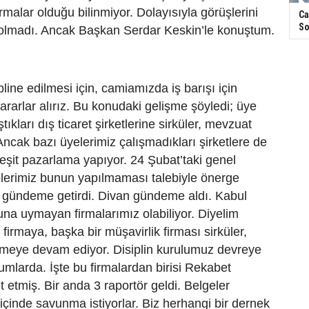
rmalar olduğu bilinmiyor. Dolayısıyla görüşlerini
Ca
So
olmadı. Ancak Başkan Serdar Keskin’le konuştum.
pline edilmesi için, camiamızda iş barışı için
ararlar alırız. Bu konudaki gelişme şöyledi; üye
ştıkları dış ticaret şirketlerine sirküler, mevzuat
 Ancak bazı üyelerimiz çalışmadıkları şirketlere de
çeşit pazarlama yapıyor. 24 Şubat’taki genel
elerimiz bunun yapılmaması talebiyle önerge
gündeme getirdi. Divan gündeme aldı. Kabul
buna uymayan firmalarımız olabiliyor. Diyelim
firmaya, başka bir müşavirlik firması sirküler,
eye devam ediyor. Disiplin kurulumuz devreye
rumlarda. İşte bu firmalardan birisi Rekabet
t etmiş. Bir anda 3 raportör geldi. Belgeler
 içinde savunma istiyorlar. Biz herhangi bir dernek