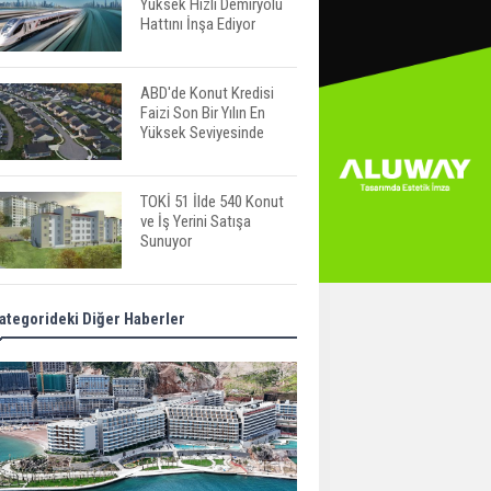
Yüksek Hızlı Demiryolu
Hattını İnşa Ediyor
ABD'de Konut Kredisi
Faizi Son Bir Yılın En
Yüksek Seviyesinde
TOKİ 51 İlde 540 Konut
ve İş Yerini Satışa
Sunuyor
Yatırımcıların Bina Tercihi
ategorideki Diğer Haberler
Değişiyor: Dijital Altyapı
Öne Çıkıyor
TOKİ'nin Kiralık Sosyal
Konut Modeli Kiraları
Düşürür Mü?