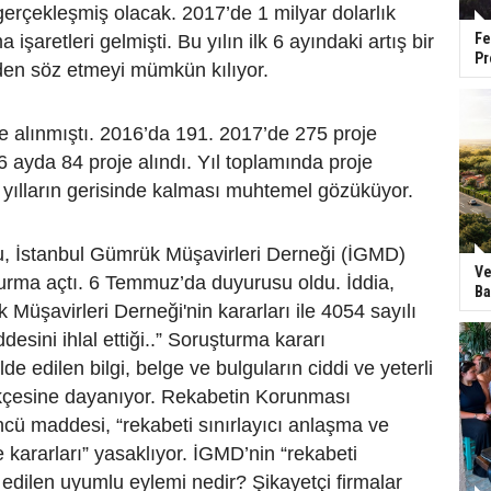
gerçekleşmiş olacak. 2017’de 1 milyar dolarlık
Fe
 işaretleri gelmişti. Bu yılın ilk 6 ayındaki artış bir
Pr
den söz etmeyi mümkün kılıyor.
e alınmıştı. 2016’da 191. 2017’de 275 proje
 6 ayda 84 proje alındı. Yıl toplamında proje
 yılların gerisinde kalması muhtemel gözüküyor.
 İstanbul Gümrük Müşavirleri Derneği (İGMD)
Ve
urma açtı. 6 Temmuz’da duyurusu oldu. İddia,
Ba
 Müşavirleri Derneği'nin kararları ile 4054 sayılı
esini ihlal ettiği..” Soruşturma kararı
e edilen bilgi, belge ve bulguların ciddi ve yeterli
çesine dayanıyor. Rekabetin Korunması
cü maddesi, “rekabeti sınırlayıcı anlaşma ve
kararları” yasaklıyor. İGMD’nin “rekabeti
a edilen uyumlu eylemi nedir? Şikayetçi firmalar