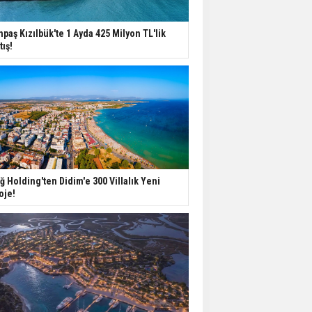
İkinci El Konut Fiyatları
npaş Kızılbük'te 1 Ayda 425 Milyon TL'lik
İspanya'da Bir Yılda
tış!
Yüzde 16,2 Arttı
Konut Satışları Güçlü
Seyrini Korudu Yabancıya
Satış Geriledi
ABD'de İnşaat
Harcamaları Geriledi
ğ Holding'ten Didim'e 300 Villalık Yeni
oje!
Tercih Döneminde
Barınma Telaşı Başladı