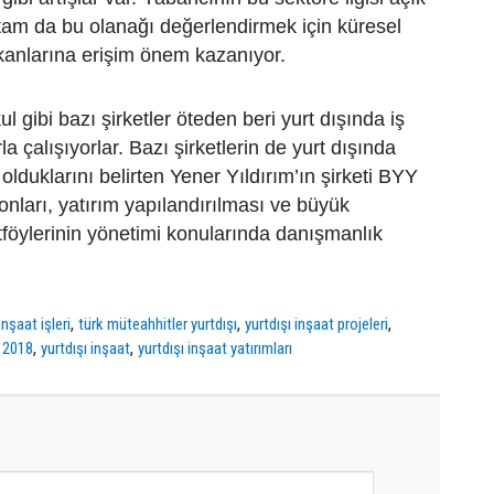
 tam da bu olanağı değerlendirmek için küresel
kanlarına erişim önem kazanıyor.
 gibi bazı şirketler öteden beri yurt dışında iş
rla çalışıyorlar. Bazı şirketlerin de yurt dışında
olduklarını belirten Yener Yıldırım’ın şirketi BYY
fonları, yatırım yapılandırılması ve büyük
föylerinin yönetimi konularında danışmanlık
,
,
,
inşaat işleri
türk müteahhitler yurtdışı
yurtdışı inşaat projeleri
,
,
i 2018
yurtdışı inşaat
yurtdışı inşaat yatırımları