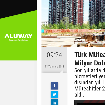
Türk Mütea
09:24
Milyar Dola
13 Temmuz 2018
Son yıllarda 
hizmetleri ye
dışından yıl 1
Müteahitler 20
aldı.