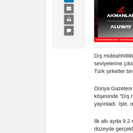
Dış müteahhitlikt
seviyelerine çıkt
Türk şirketler b
Dünya Gazetesi 
köşesinde ''Dış m
yayınladı. İşte, 
İlk altı ayda 9.2
düzeyde gerçekle