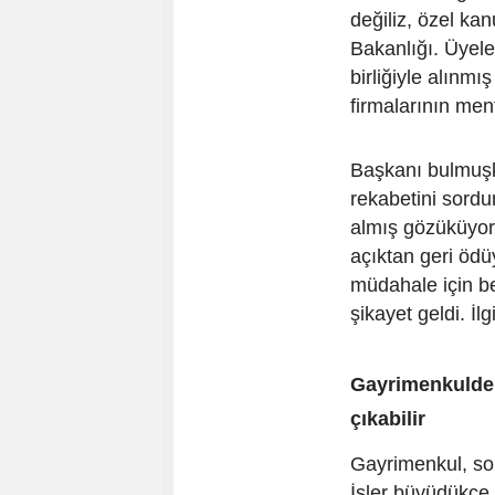
değiliz, özel k
Bakanlığı. Üyel
birliğiyle alınmı
firmalarının men
Başkanı bulmuşk
rekabetini sordu
almış gözüküyor 
açıktan geri öd
müdahale için be
şikayet geldi. İlg
Gayrimenkulde 4
çıkabilir
Gayrimenkul, son
İşler büyüdükçe