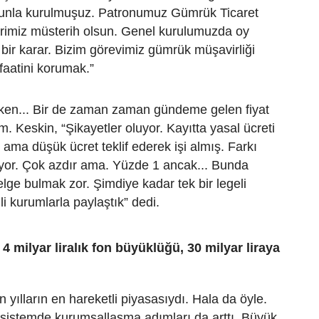
anunla kurulmuşuz. Patronumuz Gümrük Ticaret
erimiz müsterih olsun. Genel kurulumuzda oy
ş bir karar. Bizim görevimiz gümrük müşavirliği
faatini korumak.”
en... Bir de zaman zaman gündeme gelen fiyat
m. Keskin, “Şikayetler oluyor. Kayıtta yasal ücreti
ama düşük ücret teklif ederek işi almış. Farkı
üyor. Çok azdır ama. Yüzde 1 ancak... Bunda
lge bulmak zor. Şimdiye kadar tek bir legeli
ili kurumlarla paylaştık” dedi.
 milyar liralık fon büyüklüğü, 30 milyar liraya
 yılların en hareketli piyasasıydı. Hala da öyle.
 sistemde kurumsallaşma adımları da arttı. Büyük