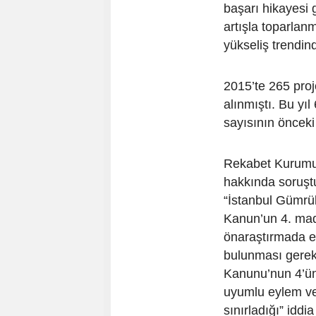
başarı hikayesi 
artışla toparlanma
yükseliş trendin
2015’te 265 proj
alınmıştı. Bu yıl
sayısının önceki
Rekabet Kurumu,
hakkında soruşt
“İstanbul Gümrük
Kanun’un 4. madd
önaraştırmada eld
bulunması gerek
Kanunu’nun 4’ün
uyumlu eylem ve 
sınırladığı” iddi