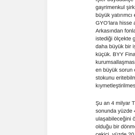
gayrimenkul şirk
büyük yatırımcı 
GYO’lara hisse a
Arkasından fonlar
istediği ölçekte
daha büyük bir i
küçük. BYY Fina
kurumsallaşması
en büyük sorun 
stokunu eritebil
kıymetleştirilme
Şu an 4 milyar T
sonunda yüzde 4
ulaşabileceğini 
olduğu bir dönme
çekici, yüzde 20 