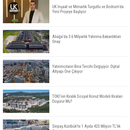
UK İnşaat ve Mimarlık Turgutlu ve Bodrum’da
Yeni Projeye Başlıyor
Tercih Döneminde Barınma Telaşı Başladı
Aliağa’da 3.6 Milyarlık Yatırıma Bakanlıktan
Onay
Aileden Miras Kalan Ev Nasıl Satılır?
Yatırımcıların Bina Tercihi Değişiyor: Dijital
Altyapı Öne Çıkıyor
İstanbul'da 15 Bin Kiralık Sosyal Konut Eylülde
Kiraya Verilecek
TOKİ'nin Kiralık Sosyal Konut Modeli Kiraları
Düşürür Mü?
Miras Kalan Ev ve Tarım Arazilerinde Yeni Dönem
Başlıyor
Sinpaş Kızılbük'te 1 Ayda 425 Milyon TL'lik