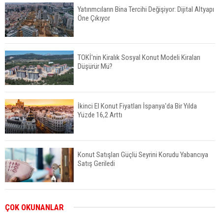
Yatırımcıların Bina Tercihi Değişiyor: Dijital Altyapı
Öne Çıkıyor
TOKİ'nin Kiralık Sosyal Konut Modeli Kiraları
Düşürür Mü?
İkinci El Konut Fiyatları İspanya'da Bir Yılda
Yüzde 16,2 Arttı
Konut Satışları Güçlü Seyrini Korudu Yabancıya
Satış Geriledi
ABD'de İnşaat Harcamaları Geriledi
ÇOK OKUNANLAR